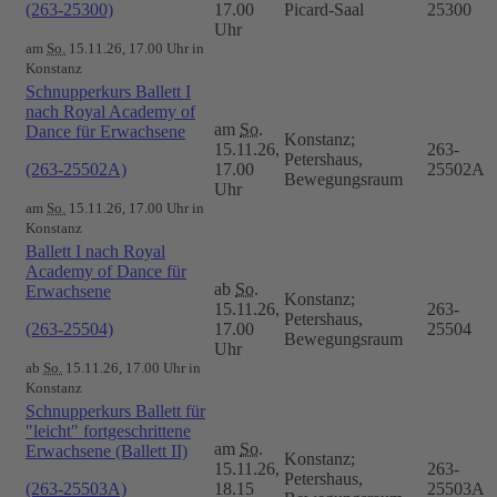
(263-25300)
17.00
Picard-Saal
25300
Uhr
am
So.
15.11.26, 17.00 Uhr in
Konstanz
Schnupperkurs Ballett I
nach Royal Academy of
am
So.
Dance für Erwachsene
Konstanz;
15.11.26,
263-
Petershaus,
(263-25502A)
17.00
25502A
Bewegungsraum
Uhr
am
So.
15.11.26, 17.00 Uhr in
Konstanz
Ballett I nach Royal
Academy of Dance für
ab
So.
Erwachsene
Konstanz;
15.11.26,
263-
Petershaus,
(263-25504)
17.00
25504
Bewegungsraum
Uhr
ab
So.
15.11.26, 17.00 Uhr in
Konstanz
Schnupperkurs Ballett für
"leicht" fortgeschrittene
am
So.
Erwachsene (Ballett II)
Konstanz;
15.11.26,
263-
Petershaus,
(263-25503A)
18.15
25503A