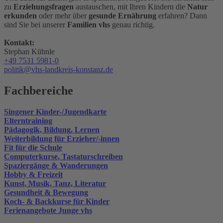
zu
Erziehungsfragen
austauschen, mit Ihren Kindern die
Natur
erkunden
oder mehr über
gesunde Ernährung
erfahren? Dann
sind Sie bei unserer
Familien vhs
genau richtig.
Kontakt:
Stephan Kühnle
+49 7531 5981-0
politik@vhs-landkreis-konstanz.de
Fachbereiche
Singener Kinder-/Jugendkarte
Elterntraining
Pädagogik, Bildung, Lernen
Weiterbildung für Erzieher/-innen
Fit für die Schule
Computerkurse, Tastaturschreiben
Spaziergänge & Wanderungen
Hobby & Freizeit
Kunst, Musik, Tanz, Literatur
Gesundheit & Bewegung
Koch- & Backkurse für Kinder
Ferienangebote Junge vhs