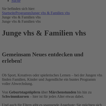
Suche
Sie befinden sich hier:
Startseite
Programm
Junge vhs & Familien vhs
Junge vhs & Familien vhs
Junge vhs & Familien vhs
Junge vhs & Familien vhs
Gemeinsam Neues entdecken und
erleben!
Ob Sport, Kreatives oder spielerisches Lernen – bei der Jungen vhs
finden Familien, Kinder und Jugendliche ein buntes Programm
voller Abwechslung.
Von
Geburtstagstöpfern
über
Märchenstunden
bis hin zu
Schwimmkursen
– hier ist für jedes Alter etwas dabei.
Und auch für Eltern gibt es spannende Angebote: Sie möchten sich