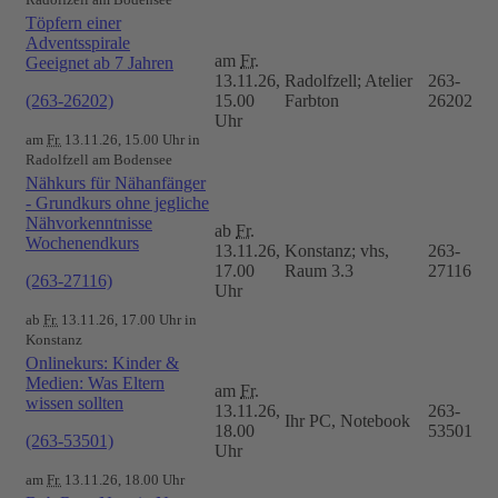
Töpfern einer
Adventsspirale
am
Fr.
Geeignet ab 7 Jahren
13.11.26,
Radolfzell; Atelier
263-
(263-26202)
15.00
Farbton
26202
Uhr
am
Fr.
13.11.26, 15.00 Uhr in
Radolfzell am Bodensee
Nähkurs für Nähanfänger
- Grundkurs ohne jegliche
Nähvorkenntnisse
ab
Fr.
Wochenendkurs
13.11.26,
Konstanz; vhs,
263-
17.00
Raum 3.3
27116
(263-27116)
Uhr
ab
Fr.
13.11.26, 17.00 Uhr in
Konstanz
Onlinekurs: Kinder &
Medien: Was Eltern
am
Fr.
wissen sollten
13.11.26,
263-
Ihr PC, Notebook
18.00
53501
(263-53501)
Uhr
am
Fr.
13.11.26, 18.00 Uhr