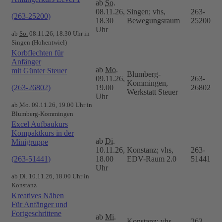
ab
So.
08.11.26,
Singen; vhs,
263-
(263-25200)
18.30
Bewegungsraum
25200
Uhr
ab
So.
08.11.26, 18.30 Uhr in
Singen (Hohentwiel)
Korbflechten für
Anfänger
ab
Mo.
mit Günter Steuer
Blumberg-
09.11.26,
263-
Kommingen,
(263-26802)
19.00
26802
Werkstatt Steuer
Uhr
ab
Mo.
09.11.26, 19.00 Uhr in
Blumberg-Kommingen
Excel Aufbaukurs
Kompaktkurs in der
ab
Di.
Minigruppe
10.11.26,
Konstanz; vhs,
263-
(263-51441)
18.00
EDV-Raum 2.0
51441
Uhr
ab
Di.
10.11.26, 18.00 Uhr in
Konstanz
Kreatives Nähen
Für Anfänger und
Fortgeschrittene
ab
Mi.
Konstanz; vhs,
263-