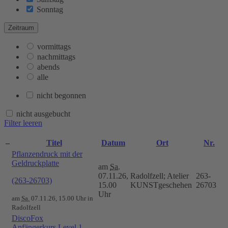
Sonntag
Zeitraum
vormittags
nachmittags
abends
alle
nicht begonnen
nicht ausgebucht
Filter leeren
–
Titel
Datum
Ort
Nr.
Pflanzendruck mit der
Geldruckplatte
am
Sa.
07.11.26,
Radolfzell; Atelier
263-
(263-26703)
15.00
KUNSTgeschehen
26703
Uhr
am
Sa.
07.11.26, 15.00 Uhr in
Radolfzell
DiscoFox
Anfängerkurs Level 1