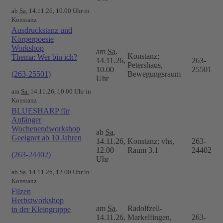
ab
Sa.
14.11.26, 10.00 Uhr in
Konstanz
Ausdruckstanz und
Körperpoesie
Workshop
am
Sa.
Konstanz;
Thema: Wer bin ich?
14.11.26,
263-
Petershaus,
10.00
25501
(263-25501)
Bewegungsraum
Uhr
am
Sa.
14.11.26, 10.00 Uhr in
Konstanz
BLUESHARP für
Anfänger
Wochenendworkshop
ab
Sa.
Geeignet ab 10 Jahren
14.11.26,
Konstanz; vhs,
263-
12.00
Raum 3.1
24402
(263-24402)
Uhr
ab
Sa.
14.11.26, 12.00 Uhr in
Konstanz
Filzen
Herbstworkshop
am
Sa.
Radolfzell-
in der Kleingruppe
14.11.26,
Markelfingen,
263-