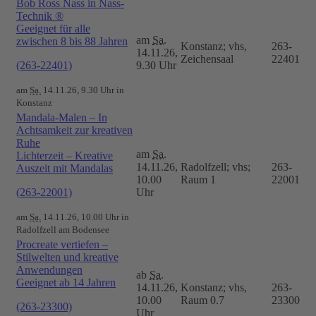
Bob Ross Nass in Nass-
Technik ®
Geeignet für alle
am
Sa.
zwischen 8 bis 88 Jahren
Konstanz; vhs,
263-
14.11.26,
Zeichensaal
22401
(263-22401)
9.30 Uhr
am
Sa.
14.11.26, 9.30 Uhr in
Konstanz
Mandala-Malen – In
Achtsamkeit zur kreativen
Ruhe
am
Sa.
Lichterzeit – Kreative
14.11.26,
Radolfzell; vhs;
263-
Auszeit mit Mandalas
10.00
Raum 1
22001
(263-22001)
Uhr
am
Sa.
14.11.26, 10.00 Uhr in
Radolfzell am Bodensee
Procreate vertiefen –
Stilwelten und kreative
Anwendungen
ab
Sa.
Geeignet ab 14 Jahren
14.11.26,
Konstanz; vhs,
263-
10.00
Raum 0.7
23300
(263-23300)
Uhr