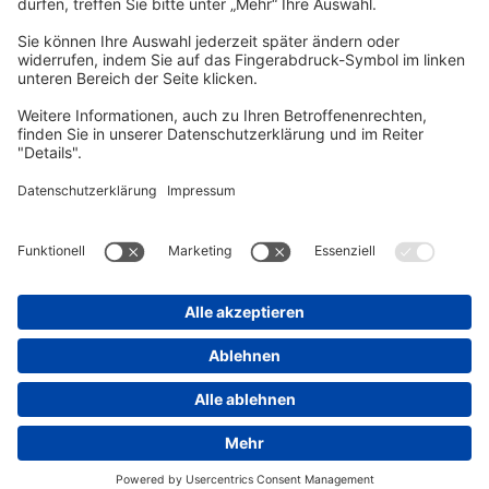
Unsere gedruckte
vhs Post
erscheint drei Mal im Jahr.
Zur vhs Post anmelden
Kontrast
Schriftgröße
A
A
A
Kurs-Merkliste
Die Merkliste ist nur für eingeloggte Benutzer*innen einsehbar.
Bitte melden Sie sich über den folgenden Button an:
Anmelden
Sie haben noch kein Konto?
Registrieren Sie sich jetzt
Warenkorb
Es befinden sich derzeit keine Kurse/Veranstaltungen in Ihrem
Warenkorb.
Warenkorb aufrufen