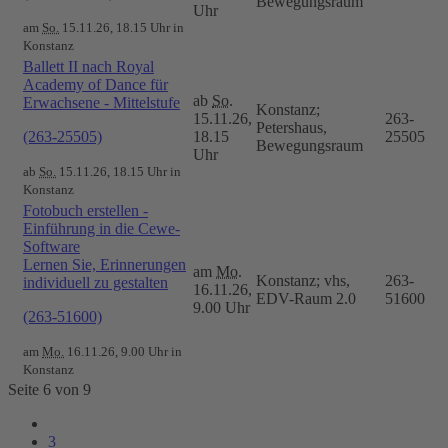
Bewegungsraum
Uhr
am
So.
15.11.26, 18.15 Uhr in
Konstanz
Ballett II nach Royal
Academy of Dance für
ab
So.
Erwachsene - Mittelstufe
Konstanz;
15.11.26,
263-
Petershaus,
(263-25505)
18.15
25505
Bewegungsraum
Uhr
ab
So.
15.11.26, 18.15 Uhr in
Konstanz
Fotobuch erstellen -
Einführung in die Cewe-
Software
Lernen Sie, Erinnerungen
am
Mo.
Konstanz; vhs,
263-
individuell zu gestalten
16.11.26,
EDV-Raum 2.0
51600
9.00 Uhr
(263-51600)
am
Mo.
16.11.26, 9.00 Uhr in
Konstanz
Seite 6 von 9
3