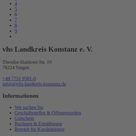
4
5
6
7
8
9
vhs Landkreis Konstanz e. V.
Theodor-Hanloser-Str. 19
78224 Singen
+49 7731 9581-0
info(at)vhs-landkreis-konstanz.de
Informationen
Wir suchen Sie
Geschäftsstellen & Öffnungszeiten
Gutschein
Buchung & Ermäßigung
Bereich für Kursleitungen