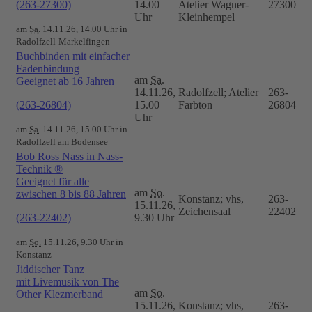
(263-27300)
14.00
Atelier Wagner-
27300
Uhr
Kleinhempel
am
Sa.
14.11.26, 14.00 Uhr in
Radolfzell-Markelfingen
Buchbinden mit einfacher
Fadenbindung
am
Sa.
Geeignet ab 16 Jahren
14.11.26,
Radolfzell; Atelier
263-
(263-26804)
15.00
Farbton
26804
Uhr
am
Sa.
14.11.26, 15.00 Uhr in
Radolfzell am Bodensee
Bob Ross Nass in Nass-
Technik ®
Geeignet für alle
am
So.
zwischen 8 bis 88 Jahren
Konstanz; vhs,
263-
15.11.26,
Zeichensaal
22402
(263-22402)
9.30 Uhr
am
So.
15.11.26, 9.30 Uhr in
Konstanz
Jiddischer Tanz
mit Livemusik von The
am
So.
Other Klezmerband
15.11.26,
Konstanz; vhs,
263-