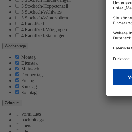
3 Stockach-Hindelwangen
3 Stockach-Hoppetenzell
3 Stockach-Wahlwies
3 Stockach-Winterspüren
4 Radolfzell
4 Radolfzell-Möggingen
4 Radolfzell-Stahringen
Wochentage
Montag
Dienstag
Mittwoch
Donnerstag
Freitag
Samstag
Sonntag
Zeitraum
vormittags
nachmittags
abends
alle