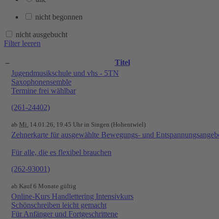
nicht begonnen
nicht ausgebucht
Filter leeren
–
Titel
Jugendmusikschule und vhs - 5TN
Saxophonensemble
Termine frei wählbar
(261-24402)
ab
Mi.
14.01.26, 19.45 Uhr in Singen (Hohentwiel)
Zehnerkarte für ausgewählte Bewegungs- und Entspannungsangeb
Für alle, die es flexibel brauchen
(262-93001)
ab Kauf 6 Monate gültig
Online-Kurs Handlettering Intensivkurs
Schönschreiben leicht gemacht
Für Anfänger und Fortgeschrittene