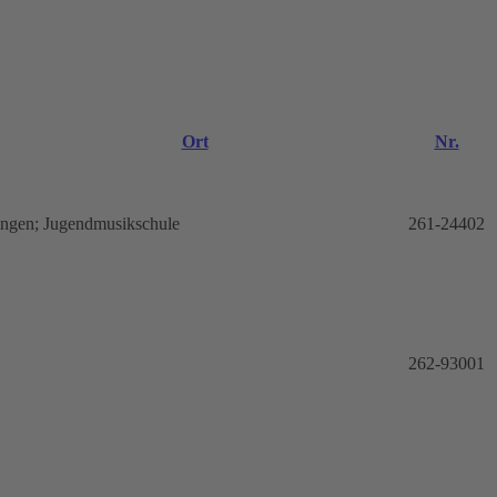
Ort
Nr.
ingen; Jugendmusikschule
261-24402
262-93001