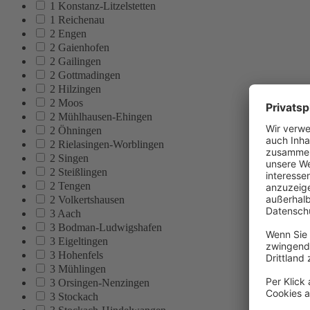
1 Konstanz-Litzelstetten
1 Reichenau
2 Engen
2 Gaienhofen
2 Gailingen
2 Gottmadingen
2 Hilzingen
2 Moos
2 Mühlhausen-Ehingen
2 Öhningen
2 Rielasingen-Worblingen
2 Singen
2 Steißlingen
2 Tengen
2 Volkertshausen
3 Aach
3 Bodman-Ludwigshafen
3 Eigeltingen
3 Hohenfels
3 Mühlingen
3 Orsingen-Nenzingen
3 Stockach