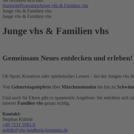
Sie befinden sich hier:
Startseite
Programm
Junge vhs & Familien vhs
Junge vhs & Familien vhs
Junge vhs & Familien vhs
Junge vhs & Familien vhs
Gemeinsam Neues entdecken und erleben!
Ob Sport, Kreatives oder spielerisches Lernen – bei der Jungen vhs
Von
Geburtstagstöpfern
über
Märchenstunden
bis hin zu
Schwim
Und auch für Eltern gibt es spannende Angebote: Sie möchten sich z
unserer
Familien vhs
genau richtig.
Kontakt:
Stephan Kühnle
+49 7531 5981-0
politik@vhs-landkreis-konstanz.de