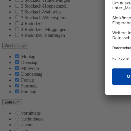
3 Stockach-Hindelwangen
3 Stockach-Hoppetenzell
3 Stockach-Wahlwies
3 Stockach-Winterspüren
4 Radolfzell
4 Radolfzell-Möggingen
4 Radolfzell-Stahringen
Wochentage
Montag
Dienstag
Mittwoch
Donnerstag
Freitag
Samstag
Sonntag
Zeitraum
vormittags
nachmittags
abends
alle