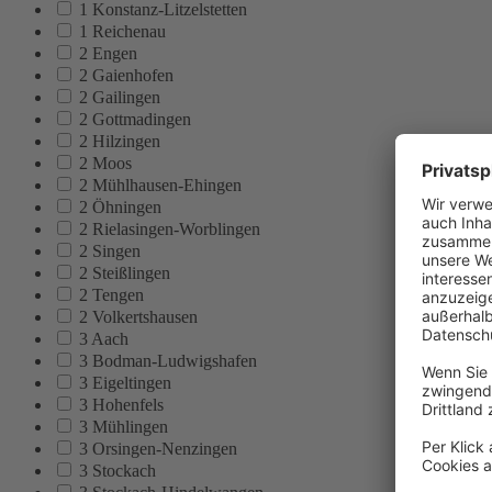
1 Konstanz-Litzelstetten
1 Reichenau
2 Engen
2 Gaienhofen
2 Gailingen
2 Gottmadingen
2 Hilzingen
2 Moos
2 Mühlhausen-Ehingen
2 Öhningen
2 Rielasingen-Worblingen
2 Singen
2 Steißlingen
2 Tengen
2 Volkertshausen
3 Aach
3 Bodman-Ludwigshafen
3 Eigeltingen
3 Hohenfels
3 Mühlingen
3 Orsingen-Nenzingen
3 Stockach