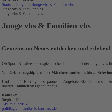
Sie befinden sich hier:
Startseite
Programm
Junge vhs & Familien vhs
Junge vhs & Familien vhs
Junge vhs & Familien vhs
Junge vhs & Familien vhs
Gemeinsam Neues entdecken und erleben!
Ob Sport, Kreatives oder spielerisches Lernen – bei der Jungen vhs
Von
Geburtstagstöpfern
über
Märchenstunden
bis hin zu
Schwim
Und auch für Eltern gibt es spannende Angebote: Sie möchten sich z
unserer
Familien vhs
genau richtig.
Kontakt:
Stephan Kühnle
+49 7531 5981-0
politik@vhs-landkreis-konstanz.de