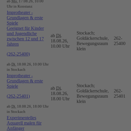
ab
Mo.
17.08.26, 10.00
Uhr in Konstanz
Improtheater -
Grundlagen & erste
Spiele
Geeignet für Kinder
Stockach;
und Jugendliche
ab
Di.
Goldäckerschule,
262-
zwischen 12 und 17
18.08.26,
Bewegungsraum
25400
Jahren
10.00 Uhr
klein
(262-25400)
ab
Di.
18.08.26, 10.00 Uhr
in Stockach
Improtheater -
Grundlagen & erste
Stockach;
Spiele
ab
Di.
Goldäckerschule,
262-
18.08.26,
(262-25401)
Bewegungsraum
25401
18.00 Uhr
klein
ab
Di.
18.08.26, 18.00 Uhr
in Stockach
Experimentelles
Aquarell malen für
Anfänger