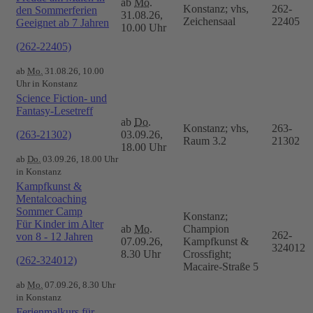
ab
Mo.
Konstanz; vhs,
262-
den Sommerferien
31.08.26,
Zeichensaal
22405
Geeignet ab 7 Jahren
10.00 Uhr
(262-22405)
ab
Mo.
31.08.26, 10.00
Uhr in Konstanz
Science Fiction- und
Fantasy-Lesetreff
ab
Do.
Konstanz; vhs,
263-
(263-21302)
03.09.26,
Raum 3.2
21302
18.00 Uhr
ab
Do.
03.09.26, 18.00 Uhr
in Konstanz
Kampfkunst &
Mentalcoaching
Sommer Camp
Konstanz;
Für Kinder im Alter
ab
Mo.
Champion
262-
von 8 - 12 Jahren
07.09.26,
Kampfkunst &
324012
8.30 Uhr
Crossfight;
(262-324012)
Macaire-Straße 5
ab
Mo.
07.09.26, 8.30 Uhr
in Konstanz
Ferienmalkurs für