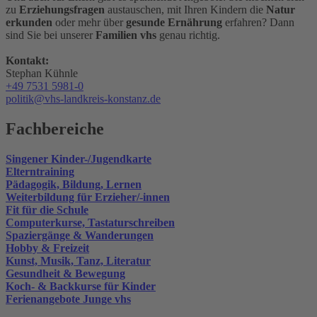
zu
Erziehungsfragen
austauschen, mit Ihren Kindern die
Natur
erkunden
oder mehr über
gesunde Ernährung
erfahren? Dann
sind Sie bei unserer
Familien vhs
genau richtig.
Kontakt:
Stephan Kühnle
+49 7531 5981-0
politik@vhs-landkreis-konstanz.de
Fachbereiche
Singener Kinder-/Jugendkarte
Elterntraining
Pädagogik, Bildung, Lernen
Weiterbildung für Erzieher/-innen
Fit für die Schule
Computerkurse, Tastaturschreiben
Spaziergänge & Wanderungen
Hobby & Freizeit
Kunst, Musik, Tanz, Literatur
Gesundheit & Bewegung
Koch- & Backkurse für Kinder
Ferienangebote Junge vhs