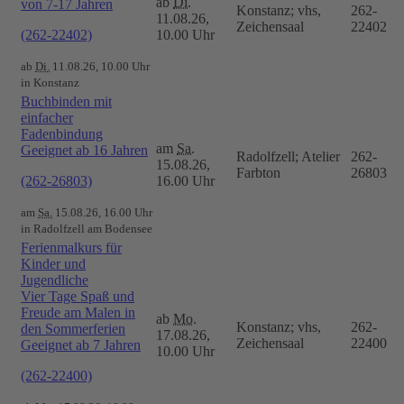
ab
Di.
von 7-17 Jahren
Konstanz; vhs,
262-
11.08.26,
Zeichensaal
22402
(262-22402)
10.00 Uhr
ab
Di.
11.08.26, 10.00 Uhr
in Konstanz
Buchbinden mit
einfacher
Fadenbindung
am
Sa.
Geeignet ab 16 Jahren
Radolfzell; Atelier
262-
15.08.26,
Farbton
26803
(262-26803)
16.00 Uhr
am
Sa.
15.08.26, 16.00 Uhr
in Radolfzell am Bodensee
Ferienmalkurs für
Kinder und
Jugendliche
Vier Tage Spaß und
Freude am Malen in
ab
Mo.
Konstanz; vhs,
262-
den Sommerferien
17.08.26,
Zeichensaal
22400
Geeignet ab 7 Jahren
10.00 Uhr
(262-22400)