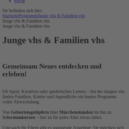
Suche
Sie befinden sich hier:
Startseite
Programm
Junge vhs & Familien vhs
Junge vhs & Familien vhs
Junge vhs & Familien vhs
Junge vhs & Familien vhs
Gemeinsam Neues entdecken und
erleben!
Ob Sport, Kreatives oder spielerisches Lernen – bei der Jungen vhs
finden Familien, Kinder und Jugendliche ein buntes Programm
voller Abwechslung.
Von
Geburtstagstöpfern
über
Märchenstunden
bis hin zu
Schwimmkursen
– hier ist für jedes Alter etwas dabei.
Und auch für Eltern gibt es spannende Angebote: Sie möchten sich