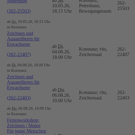
ab
So.
Konstanz;
Mittelstufe
262-
10.05.26,
Petershaus,
25503
(262-25503)
18.15 Uhr
Bewegungsraum
ab
So.
10.05.26, 18.15 Uhr
in Konstanz
Zeichnen und
Aquarellieren für
Erwachsene
ab
Di.
Konstanz; vhs,
262-
04.08.26,
(262-22407)
Zeichensaal
22407
18.00 Uhr
ab
Di.
04.08.26, 18.00 Uhr
in Konstanz
Zeichnen und
Aquarellieren für
Erwachsene
ab
Do.
Konstanz; vhs,
262-
06.08.26,
(262-22403)
Zeichensaal
22403
10.00 Uhr
ab
Do.
06.08.26, 10.00 Uhr
in Konstanz
Ferienworkshop:
Zeichnen / Malen
Für junge Menschen