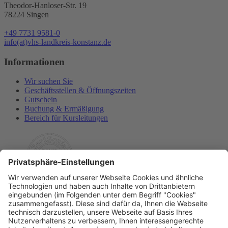
Theodor-Hanloser-Str. 19
78224 Singen
+49 7731 9581-0
info(at)vhs-landkreis-konstanz.de
Informationen
Wir suchen Sie
Geschäftsstellen & Öffnungszeiten
Gutschein
Buchung & Ermäßigung
Bereich für Kursleitungen
Rechtliches
Allgemeine Geschäftsbedingungen