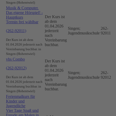
Singen (Hohentwiel)
Musik & Computer.
Das eigene Hörspiel! -
Der Kurs ist
Hauptkurs
ab dem
Termin frei wählbar
01.04.2026
Singen;
262-
(262-92011)
jederzeit
Jugendmusikschule
92011
nach
Der Kurs ist ab dem
Vereinbarung
01.04.2026 jederzeit nach
buchbar.
Vereinbarung buchbar. in
Singen (Hohentwiel)
vhs Combo
Der Kurs ist
ab dem
(262-92012)
01.04.2026
Singen;
262-
jederzeit
Der Kurs ist ab dem
Jugendmusikschule
92012
nach
01.04.2026 jederzeit nach
Vereinbarung
Vereinbarung buchbar. in
buchbar.
Singen (Hohentwiel)
Ferienmalkurs für
Kinder und
Jugendliche
Vier Tage Spaß und
Freude am Malen in