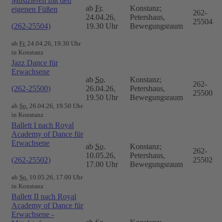
Musizieren mit den
ab
Fr.
Konstanz;
eigenen Füßen
262-
24.04.26,
Petershaus,
25504
(262-25504)
19.30 Uhr
Bewegungsraum
ab
Fr.
24.04.26, 19.30 Uhr
in Konstanz
Jazz Dance für
Erwachsene
ab
So.
Konstanz;
262-
(262-25500)
26.04.26,
Petershaus,
25500
19.50 Uhr
Bewegungsraum
ab
So.
26.04.26, 19.50 Uhr
in Konstanz
Ballett I nach Royal
Academy of Dance für
Erwachsene
ab
So.
Konstanz;
262-
10.05.26,
Petershaus,
(262-25502)
25502
17.00 Uhr
Bewegungsraum
ab
So.
10.05.26, 17.00 Uhr
in Konstanz
Ballett II nach Royal
Academy of Dance für
Erwachsene -