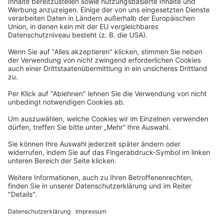
Widerrufsbelehrung
Datenschutzerklärung
Barrierefreiheitserklärung
Impressum
Widerrufsformular
Newsletter
Per E-Mail informieren wir Sie über interessante Angebote.
Zum Newsletter anmelden
vhs Post
Unsere gedruckte
vhs Post
erscheint drei Mal im Jahr.
Zur vhs Post anmelden
Kontrast
Schriftgröße
A
A
A
Kurs-Merkliste