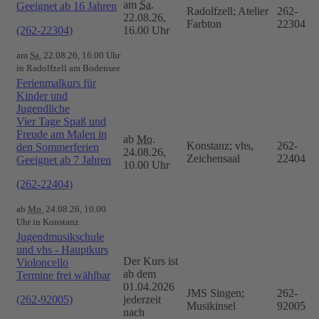
am
Sa.
Geeignet ab 16 Jahren
Radolfzell; Atelier
262-
22.08.26,
Farbton
22304
(262-22304)
16.00 Uhr
am
Sa.
22.08.26, 16.00 Uhr
in Radolfzell am Bodensee
Ferienmalkurs für
Kinder und
Jugendliche
Vier Tage Spaß und
Freude am Malen in
ab
Mo.
Konstanz; vhs,
262-
den Sommerferien
24.08.26,
Zeichensaal
22404
Geeignet ab 7 Jahren
10.00 Uhr
(262-22404)
ab
Mo.
24.08.26, 10.00
Uhr in Konstanz
Jugendmusikschule
und vhs - Hauptkurs
Der Kurs ist
Violoncello
ab dem
Termine frei wählbar
01.04.2026
JMS Singen;
262-
(262-92005)
jederzeit
Musikinsel
92005
nach