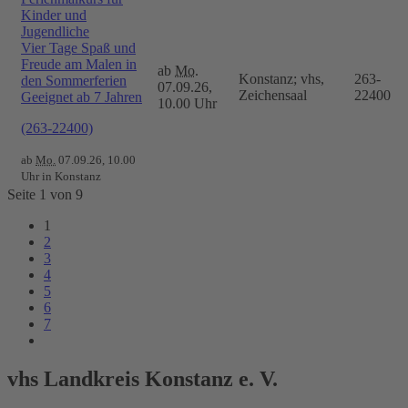
Kinder und
Jugendliche
Vier Tage Spaß und
Freude am Malen in
ab
Mo.
Konstanz; vhs,
263-
den Sommerferien
07.09.26,
Zeichensaal
22400
Geeignet ab 7 Jahren
10.00 Uhr
(263-22400)
ab
Mo.
07.09.26, 10.00
Uhr in Konstanz
Seite 1 von 9
1
2
3
4
5
6
7
vhs Landkreis Konstanz e. V.