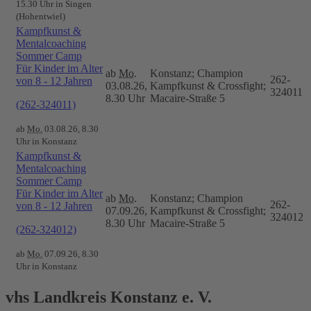
15.30 Uhr in Singen
(Hohentwiel)
Kampfkunst &
Mentalcoaching
Sommer Camp
Für Kinder im Alter
ab
Mo.
Konstanz; Champion
262-
von 8 - 12 Jahren
03.08.26,
Kampfkunst & Crossfight;
324011
8.30 Uhr
Macaire-Straße 5
(262-324011)
ab
Mo.
03.08.26, 8.30
Uhr in Konstanz
Kampfkunst &
Mentalcoaching
Sommer Camp
Für Kinder im Alter
ab
Mo.
Konstanz; Champion
262-
von 8 - 12 Jahren
07.09.26,
Kampfkunst & Crossfight;
324012
8.30 Uhr
Macaire-Straße 5
(262-324012)
ab
Mo.
07.09.26, 8.30
Uhr in Konstanz
vhs Landkreis Konstanz e. V.