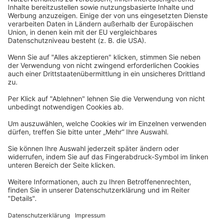
Widerrufsbelehrung
Datenschutzerklärung
Barrierefreiheitserklärung
Impressum
Widerrufsformular
Newsletter
Per E-Mail informieren wir Sie über interessante Angebote.
Zum Newsletter anmelden
vhs Post
Unsere gedruckte
vhs Post
erscheint drei Mal im Jahr.
Zur vhs Post anmelden
Kontrast
Schriftgröße
A
A
A
Kurs-Merkliste