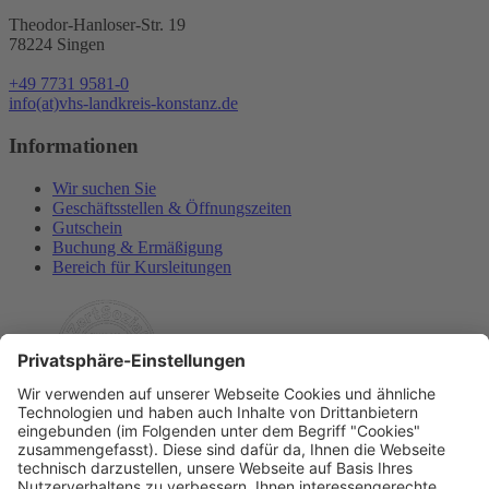
Theodor-Hanloser-Str. 19
78224 Singen
+49 7731 9581-0
info(at)vhs-landkreis-konstanz.de
Informationen
Wir suchen Sie
Geschäftsstellen & Öffnungszeiten
Gutschein
Buchung & Ermäßigung
Bereich für Kursleitungen
Rechtliches
Allgemeine Geschäftsbedingungen