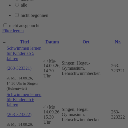
alle
nicht begonnen
nicht ausgebucht
Filter leeren
–
Titel
Datum
Ort
Nr.
Schwimmen lernen
für Kinder ab 5
Jahren
ab
Mo.
Singen; Hegau-
14.09.26,
263-
(263-323321)
Gymnasium,
14.30
323321
Lehrschwimmbecken
Uhr
ab
Mo.
14.09.26,
14.30 Uhr in Singen
(Hohentwiel)
Schwimmen lernen
für Kinder ab 6
Jahren
ab
Mo.
Singen; Hegau-
14.09.26,
263-
(263-323322)
Gymnasium,
15.30
323322
Lehrschwimmbecken
Uhr
ab
Mo.
14.09.26,