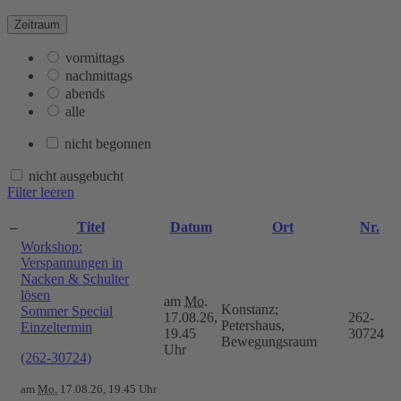
Zeitraum
vormittags
nachmittags
abends
alle
nicht begonnen
nicht ausgebucht
Filter leeren
–
Titel
Datum
Ort
Nr.
Workshop:
Verspannungen in
Nacken & Schulter
lösen
am
Mo.
Konstanz;
Sommer Special
17.08.26,
262-
Petershaus,
Einzeltermin
19.45
30724
Bewegungsraum
Uhr
(262-30724)
am
Mo.
17.08.26, 19.45 Uhr