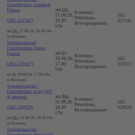
Einzeltermin: Zumba®
am
Do.
Fitness
Konstanz;
27.08.26,
262-
Petershaus,
(262-321542)
19.30
321542
Bewegungsraum
Uhr
am
Do.
27.08.26, 19.30 Uhr
in Konstanz
Sommerspecial
Einzeltermin: Dance
am
Fr.
Fusion
Konstanz;
28.08.26,
262-
Petershaus,
(262-321617)
17.00
321617
Bewegungsraum
Uhr
am
Fr.
28.08.26, 17.00 Uhr
in Konstanz
Sommerspecial -
Einzeltermin: bodyART
am
Mo.
® strength
Konstanz;
31.08.26,
262-
Petershaus,
(262-320920)
18.30
320920
Bewegungsraum
Uhr
am
Mo.
31.08.26, 18.30 Uhr
in Konstanz
Sommerspecial -
Einzeltermin: Piloxing®