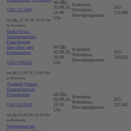
am
Mo.
Konstanz;
31.08.26,
262-
(262-321440)
Petershaus,
19.40
321440
Bewegungsraum
Uhr
am
Mo.
31.08.26, 19.40 Uhr
in Konstanz
Hatha Yoga -
Sommerspezial -
Einzeltermin
am
Mi.
slow flow und
Konstanz;
02.09.26,
263-
Entspannung
Petershaus,
20.00
319324
Bewegungsraum
(263-319324)
Uhr
am
Mi.
02.09.26, 20.00 Uhr
in Konstanz
Zumba® Fitness
Sommerspezial
am
Do.
Einzeltermin
Konstanz;
03.09.26,
263-
Petershaus,
(263-321543)
19.30
321543
Bewegungsraum
Uhr
am
Do.
03.09.26, 19.30 Uhr
in Konstanz
Sommerspecial