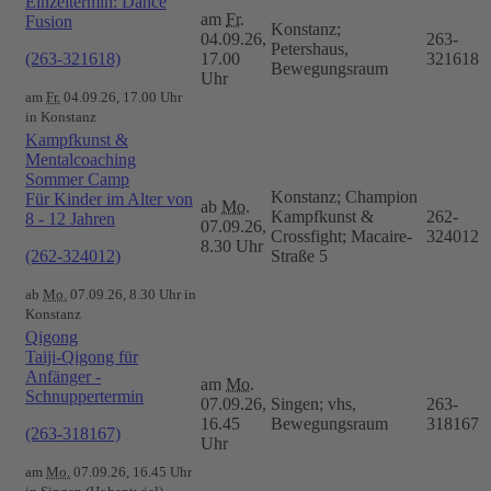
Einzeltermin: Dance
am
Fr.
Fusion
Konstanz;
04.09.26,
263-
Petershaus,
(263-321618)
17.00
321618
Bewegungsraum
Uhr
am
Fr.
04.09.26, 17.00 Uhr
in Konstanz
Kampfkunst &
Mentalcoaching
Sommer Camp
Konstanz; Champion
Für Kinder im Alter von
ab
Mo.
Kampfkunst &
262-
8 - 12 Jahren
07.09.26,
Crossfight; Macaire-
324012
8.30 Uhr
(262-324012)
Straße 5
ab
Mo.
07.09.26, 8.30 Uhr in
Konstanz
Qigong
Taiji-Qigong für
Anfänger -
am
Mo.
Schnuppertermin
07.09.26,
Singen; vhs,
263-
16.45
Bewegungsraum
318167
(263-318167)
Uhr
am
Mo.
07.09.26, 16.45 Uhr