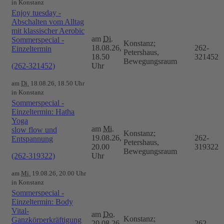
in Konstanz
Enjoy tuesday -
Abschalten vom Alltag
mit klassischer Aerobic
am
Di.
Sommerspecial -
Konstanz;
18.08.26,
262-
Einzeltermin
Petershaus,
18.50
321452
Bewegungsraum
(262-321452)
Uhr
am
Di.
18.08.26, 18.50 Uhr
in Konstanz
Sommerspecial -
Einzeltermin: Hatha
Yoga
am
Mi.
slow flow und
Konstanz;
19.08.26,
262-
Entspannung
Petershaus,
20.00
319322
Bewegungsraum
(262-319322)
Uhr
am
Mi.
19.08.26, 20.00 Uhr
in Konstanz
Sommerspecial -
Einzeltermin: Body
Vital-
am
Do.
Konstanz;
Ganzkörperkräftigung
20.08.26,
262-