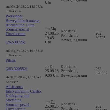
Bewegungsraum
Uhr
am
Mo.
24.08.26, 18.30 Uhr
in Konstanz
Workshop:
Beweglichkeit unterer
Rücken und Hüfte
am
Mo.
Sommerspecial -
Konstanz;
24.08.26,
262-
Einzeltermin
Petershaus,
19.45
30725
Bewegungsraum
(262-30725)
Uhr
am
Mo.
24.08.26, 19.45 Uhr
in Konstanz
Pilates
ab
Di.
Konstanz;
(263-320552)
263-
25.08.26,
Petershaus,
320552
9.00 Uhr
Bewegungsraum
ab
Di.
25.08.26, 9.00 Uhr in
Konstanz
All-in-one-
Intervalltrainig: Cardio,
Kräftigung und
Stretching
am
Di.
Konstanz;
Sommerspezial -
25.08.26,
262-
Petershaus,
Einzeltermin