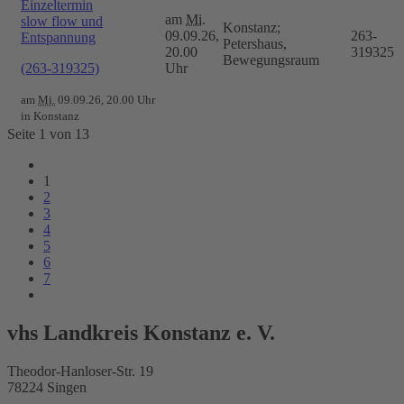
Einzeltermin
am
Mi.
slow flow und
Konstanz;
09.09.26,
263-
Entspannung
Petershaus,
20.00
319325
Bewegungsraum
(263-319325)
Uhr
am
Mi.
09.09.26, 20.00 Uhr
in Konstanz
Seite 1 von 13
1
2
3
4
5
6
7
vhs Landkreis Konstanz e. V.
Theodor-Hanloser-Str. 19
78224 Singen