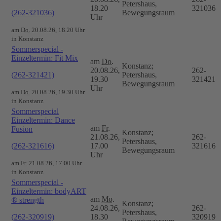
Petershaus,
18.20
321036
(262-321036)
Bewegungsraum
Uhr
am
Do.
20.08.26, 18.20 Uhr
in Konstanz
Sommerspecial -
Einzeltermin: Fit Mix
am
Do.
Konstanz;
20.08.26,
262-
(262-321421)
Petershaus,
19.30
321421
Bewegungsraum
Uhr
am
Do.
20.08.26, 19.30 Uhr
in Konstanz
Sommerspecial
Einzeltermin: Dance
am
Fr.
Fusion
Konstanz;
21.08.26,
262-
Petershaus,
(262-321616)
17.00
321616
Bewegungsraum
Uhr
am
Fr.
21.08.26, 17.00 Uhr
in Konstanz
Sommerspecial -
Einzeltermin: bodyART
am
Mo.
® strength
Konstanz;
24.08.26,
262-
Petershaus,
(262-320919)
18.30
320919