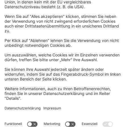
Impressum
Widerrufsformular
Newsletter
Per E-Mail informieren wir Sie über interessante Angebote.
Zum Newsletter anmelden
vhs Post
Unsere gedruckte
vhs Post
erscheint drei Mal im Jahr.
Zur vhs Post anmelden
Kontrast
Schriftgröße
A
A
A
Kurs-Merkliste
Die Merkliste ist nur für eingeloggte Benutzer*innen einsehbar.
Bitte melden Sie sich über den folgenden Button an: