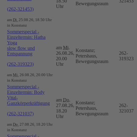
18.50
321453
Bewegungsraum
Uhr
(262-321453)
am
Di.
25.08.26, 18.50 Uhr
in Konstanz
Sommerspecial -
Einzeltermin: Hatha
Yoga
am
Mi.
slow flow und
Konstanz;
26.08.26,
262-
Entspannung
Petershaus,
20.00
319323
Bewegungsraum
(262-319323)
Uhr
am
Mi.
26.08.26, 20.00 Uhr
in Konstanz
Sommerspecial -
Einzeltermin: Body
Vital-
am
Do.
Konstanz;
Ganzkörperkräftigung
27.08.26,
262-
Petershaus,
18.20
321037
(262-321037)
Bewegungsraum
Uhr
am
Do.
27.08.26, 18.20 Uhr
in Konstanz
Sommerspecial -