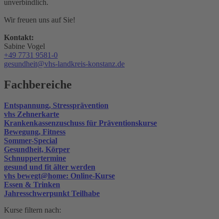
unverbindlich.
Wir freuen uns auf Sie!
Kontakt:
Sabine Vogel
+49 7731 9581-0
gesundheit@vhs-landkreis-konstanz.de
Fachbereiche
Entspannung, Stressprävention
vhs Zehnerkarte
Krankenkassenzuschuss für Präventionskurse
Bewegung, Fitness
Sommer-Special
Gesundheit, Körper
Schnuppertermine
gesund und fit älter werden
vhs bewegt@home: Online-Kurse
Essen & Trinken
Jahresschwerpunkt Teilhabe
Kurse filtern nach: