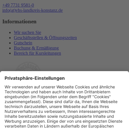
+49 7731 9581-0
info(at)vhs-landkreis-konstanz.de
Informationen
Wir suchen Sie
Geschäftsstellen & Öffnungszeiten
Gutschein
Buchung & Ermäßigung
Bereich für Kursleitungen
Rechtliches
Allgemeine Geschäftsbedingungen
Widerrufsbelehrung
Datenschutzerklärung
Barrierefreiheitserklärung