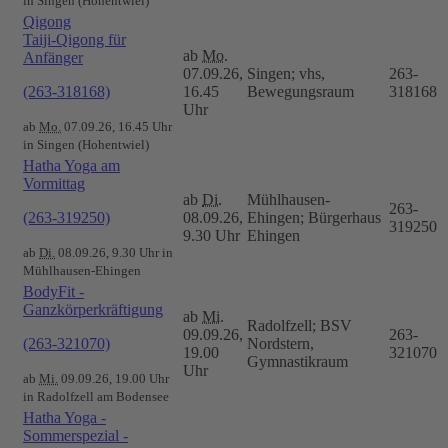
in Singen (Hohentwiel)
Qigong
Taiji-Qigong für
ab
Mo.
Anfänger
07.09.26,
Singen; vhs,
263-
(263-318168)
16.45
Bewegungsraum
318168
Uhr
ab
Mo.
07.09.26, 16.45 Uhr
in Singen (Hohentwiel)
Hatha Yoga am
Vormittag
ab
Di.
Mühlhausen-
263-
(263-319250)
08.09.26,
Ehingen; Bürgerhaus
319250
9.30 Uhr
Ehingen
ab
Di.
08.09.26, 9.30 Uhr in
Mühlhausen-Ehingen
BodyFit -
Ganzkörperkräftigung
ab
Mi.
Radolfzell; BSV
09.09.26,
263-
(263-321070)
Nordstern,
19.00
321070
Gymnastikraum
Uhr
ab
Mi.
09.09.26, 19.00 Uhr
in Radolfzell am Bodensee
Hatha Yoga -
Sommerspezial -