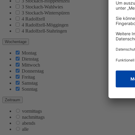
3 Stockach-Hoppetenzell
3 Stockach-Wahlwies
3 Stockach-Winterspüren
4 Radolfzell
4 Radolfzell-Möggingen
4 Radolfzell-Stahringen
Wochentage
Montag
Dienstag
Mittwoch
Donnerstag
Freitag
Samstag
Sonntag
Zeitraum
vormittags
nachmittags
abends
alle