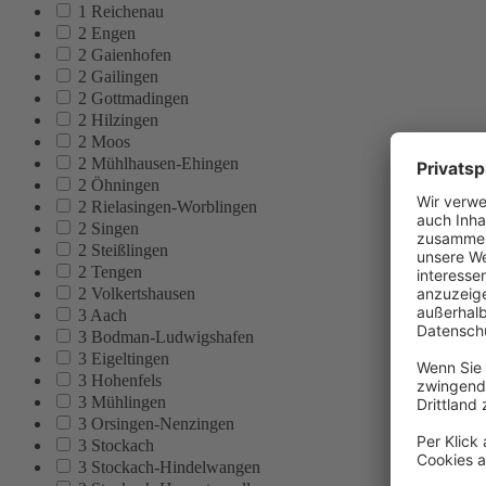
1 Reichenau
2 Engen
2 Gaienhofen
2 Gailingen
2 Gottmadingen
2 Hilzingen
2 Moos
2 Mühlhausen-Ehingen
2 Öhningen
2 Rielasingen-Worblingen
2 Singen
2 Steißlingen
2 Tengen
2 Volkertshausen
3 Aach
3 Bodman-Ludwigshafen
3 Eigeltingen
3 Hohenfels
3 Mühlingen
3 Orsingen-Nenzingen
3 Stockach
3 Stockach-Hindelwangen