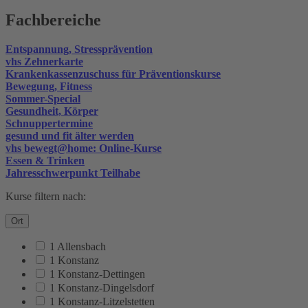
Fachbereiche
Entspannung, Stressprävention
vhs Zehnerkarte
Krankenkassenzuschuss für Präventionskurse
Bewegung, Fitness
Sommer-Special
Gesundheit, Körper
Schnuppertermine
gesund und fit älter werden
vhs bewegt@home: Online-Kurse
Essen & Trinken
Jahresschwerpunkt Teilhabe
Kurse filtern nach:
Ort
1 Allensbach
1 Konstanz
1 Konstanz-Dettingen
1 Konstanz-Dingelsdorf
1 Konstanz-Litzelstetten