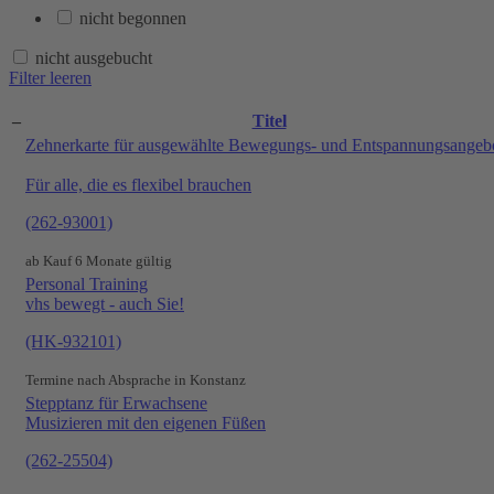
nicht begonnen
nicht ausgebucht
Filter leeren
–
Titel
Zehnerkarte für ausgewählte Bewegungs- und Entspannungsangeb
Für alle, die es flexibel brauchen
(262-93001)
ab Kauf 6 Monate gültig
Personal Training
vhs bewegt - auch Sie!
(HK-932101)
Termine nach Absprache in Konstanz
Stepptanz für Erwachsene
Musizieren mit den eigenen Füßen
(262-25504)