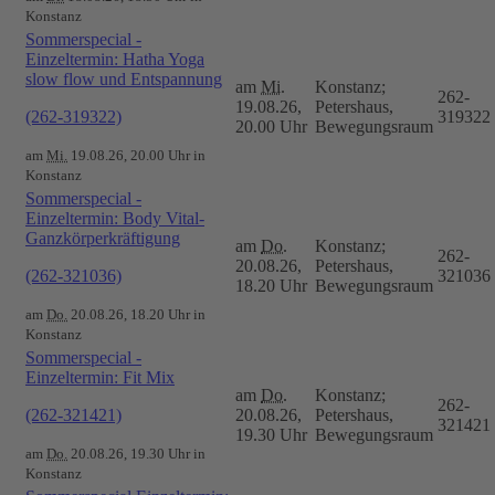
Konstanz
Sommerspecial -
Einzeltermin: Hatha Yoga
slow flow und Entspannung
am
Mi.
Konstanz;
262-
19.08.26,
Petershaus,
(262-319322)
319322
20.00 Uhr
Bewegungsraum
am
Mi.
19.08.26, 20.00 Uhr in
Konstanz
Sommerspecial -
Einzeltermin: Body Vital-
Ganzkörperkräftigung
am
Do.
Konstanz;
262-
20.08.26,
Petershaus,
(262-321036)
321036
18.20 Uhr
Bewegungsraum
am
Do.
20.08.26, 18.20 Uhr in
Konstanz
Sommerspecial -
Einzeltermin: Fit Mix
am
Do.
Konstanz;
262-
(262-321421)
20.08.26,
Petershaus,
321421
19.30 Uhr
Bewegungsraum
am
Do.
20.08.26, 19.30 Uhr in
Konstanz