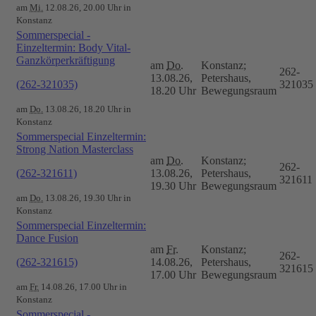
am
Mi.
12.08.26, 20.00 Uhr in
Konstanz
Sommerspecial -
Einzeltermin: Body Vital-
Ganzkörperkräftigung
am
Do.
Konstanz;
262-
13.08.26,
Petershaus,
(262-321035)
321035
18.20 Uhr
Bewegungsraum
am
Do.
13.08.26, 18.20 Uhr in
Konstanz
Sommerspecial Einzeltermin:
Strong Nation Masterclass
am
Do.
Konstanz;
262-
(262-321611)
13.08.26,
Petershaus,
321611
19.30 Uhr
Bewegungsraum
am
Do.
13.08.26, 19.30 Uhr in
Konstanz
Sommerspecial Einzeltermin:
Dance Fusion
am
Fr.
Konstanz;
262-
(262-321615)
14.08.26,
Petershaus,
321615
17.00 Uhr
Bewegungsraum
am
Fr.
14.08.26, 17.00 Uhr in
Konstanz
Sommerspecial -