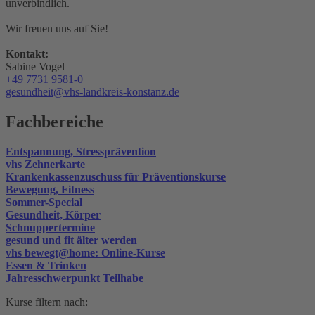
unverbindlich.
Wir freuen uns auf Sie!
Kontakt:
Sabine Vogel
+49 7731 9581-0
gesundheit@vhs-landkreis-konstanz.de
Fachbereiche
Entspannung, Stressprävention
vhs Zehnerkarte
Krankenkassenzuschuss für Präventionskurse
Bewegung, Fitness
Sommer-Special
Gesundheit, Körper
Schnuppertermine
gesund und fit älter werden
vhs bewegt@home: Online-Kurse
Essen & Trinken
Jahresschwerpunkt Teilhabe
Kurse filtern nach: