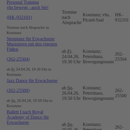
Personal Training
vhs bewegt - auch Sie!
Termine
Konstanz; vhs,
HK-
(HK-932101)
nach
Picard-Saal
932101
Absprache
Termine nach Absprache in
Konstanz
Stepptanz für Erwachsene
Musizieren mit den eigenen
Füßen
ab
Fr.
Konstanz;
262-
24.04.26,
Petershaus,
(262-25504)
25504
19.30 Uhr
Bewegungsraum
ab
Fr.
24.04.26, 19.30 Uhr in
Konstanz
Jazz Dance für Erwachsene
ab
So.
Konstanz;
(262-25500)
262-
26.04.26,
Petershaus,
25500
19.50 Uhr
Bewegungsraum
ab
So.
26.04.26, 19.50 Uhr in
Konstanz
Ballett I nach Royal
Academy of Dance für
Erwachsene
ab
So.
Konstanz;
262-
10.05.26,
Petershaus,