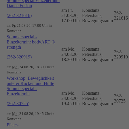
Sommerspecial Einzeltermin:
Dance Fusion
am
Fr.
Konstanz;
262-
(262-321616)
21.08.26,
Petershaus,
321616
17.00 Uhr
Bewegungsraum
am
Fr.
21.08.26, 17.00 Uhr in
Konstanz
Sommerspecial -
Einzeltermin: bodyART ®
strength
am
Mo.
Konstanz;
262-
24.08.26,
Petershaus,
(262-320919)
320919
18.30 Uhr
Bewegungsraum
am
Mo.
24.08.26, 18.30 Uhr in
Konstanz
Workshop: Beweglichkeit
unterer Rücken und Hüfte
Sommerspecial -
am
Mo.
Konstanz;
Einzeltermin
262-
24.08.26,
Petershaus,
30725
(262-30725)
19.45 Uhr
Bewegungsraum
am
Mo.
24.08.26, 19.45 Uhr in
Konstanz
Pilates