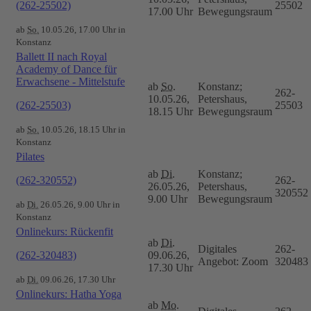
(262-25502)
25502
17.00 Uhr
Bewegungsraum
ab
So.
10.05.26, 17.00 Uhr in
Konstanz
Ballett II nach Royal
Academy of Dance für
Erwachsene - Mittelstufe
ab
So.
Konstanz;
262-
10.05.26,
Petershaus,
(262-25503)
25503
18.15 Uhr
Bewegungsraum
ab
So.
10.05.26, 18.15 Uhr in
Konstanz
Pilates
ab
Di.
Konstanz;
(262-320552)
262-
26.05.26,
Petershaus,
320552
9.00 Uhr
Bewegungsraum
ab
Di.
26.05.26, 9.00 Uhr in
Konstanz
Onlinekurs: Rückenfit
ab
Di.
Digitales
262-
(262-320483)
09.06.26,
Angebot: Zoom
320483
17.30 Uhr
ab
Di.
09.06.26, 17.30 Uhr
Onlinekurs: Hatha Yoga
ab
Mo.