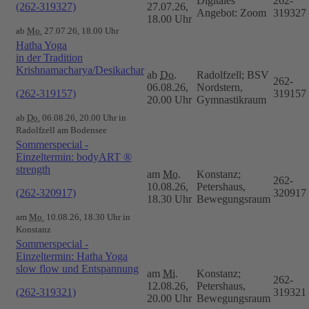
Digitales
262-
(262-319327)
27.07.26,
Angebot: Zoom
319327
18.00 Uhr
ab
Mo.
27.07.26, 18.00 Uhr
Hatha Yoga
in der Tradition
Krishnamacharya/Desikachar
ab
Do.
Radolfzell; BSV
262-
06.08.26,
Nordstern,
(262-319157)
319157
20.00 Uhr
Gymnastikraum
ab
Do.
06.08.26, 20.00 Uhr in
Radolfzell am Bodensee
Sommerspecial -
Einzeltermin: bodyART ®
strength
am
Mo.
Konstanz;
262-
10.08.26,
Petershaus,
(262-320917)
320917
18.30 Uhr
Bewegungsraum
am
Mo.
10.08.26, 18.30 Uhr in
Konstanz
Sommerspecial -
Einzeltermin: Hatha Yoga
slow flow und Entspannung
am
Mi.
Konstanz;
262-
12.08.26,
Petershaus,
(262-319321)
319321
20.00 Uhr
Bewegungsraum