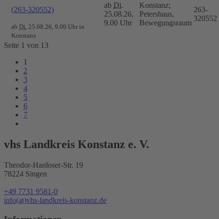
ab
Di.
Konstanz;
(263-320552)
263-
25.08.26,
Petershaus,
320552
9.00 Uhr
Bewegungsraum
ab
Di.
25.08.26, 9.00 Uhr in
Konstanz
Seite 1 von 13
1
2
3
4
5
6
7
vhs Landkreis Konstanz e. V.
Theodor-Hanloser-Str. 19
78224 Singen
+49 7731 9581-0
info(at)vhs-landkreis-konstanz.de