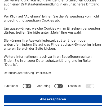
Newsletter
Per E-Mail informieren wir Sie über interessante Angebote.
Zum Newsletter anmelden
vhs Post
Unsere gedruckte
vhs Post
erscheint drei Mal im Jahr.
Zur vhs Post anmelden
Kontrast
Schriftgröße
A
A
A
Kurs-Merkliste
Die Merkliste ist nur für eingeloggte Benutzer*innen einsehbar.
Bitte melden Sie sich über den folgenden Button an:
Anmelden
Sie haben noch kein Konto?