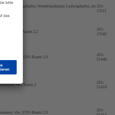
odman-Ludwigshafen; Wanderparkplatz Ludwigshafen, im
263-
röblen
15511
263-
onstanz; vhs, Raum 2.2
15542
263-
onstanz; vhs, EDV-Raum 2.0
51440
263-
adolfzell; vhs, Raum 2
51410
263-
onstanz; vhs, EDV-Raum 2.0
51314