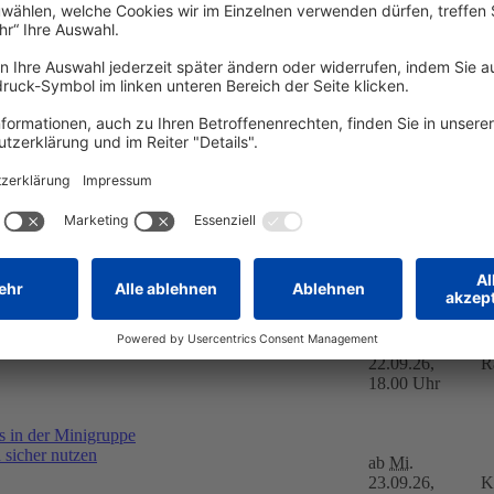
am
Sa.
B
12.09.26,
G
11.00 Uhr
am
Mo.
14.09.26,
K
19.00 Uhr
ab
Mi.
16.09.26,
K
18.00 Uhr
ab
Di.
22.09.26,
R
18.00 Uhr
 in der Minigruppe
sicher nutzen
ab
Mi.
23.09.26,
K