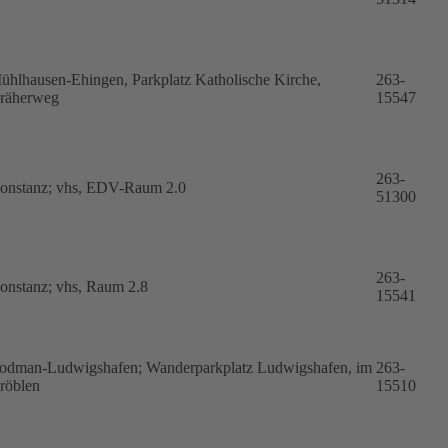
ühlhausen-Ehingen, Parkplatz Katholische Kirche,
263-
räherweg
15547
263-
onstanz; vhs, EDV-Raum 2.0
51300
263-
onstanz; vhs, Raum 2.8
15541
odman-Ludwigshafen; Wanderparkplatz Ludwigshafen, im
263-
röblen
15510