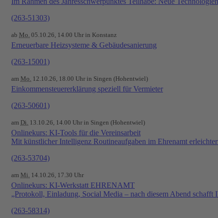
Im Rahmen des Jahresschwerpunktes Teilhabe: Neue Technologien 
(263-51303)
ab
Mo.
05.10.26, 14.00 Uhr in Konstanz
Erneuerbare Heizsysteme & Gebäudesanierung
(263-15001)
am
Mo.
12.10.26, 18.00 Uhr in Singen (Hohentwiel)
Einkommensteuererklärung speziell für Vermieter
(263-50601)
am
Di.
13.10.26, 14.00 Uhr in Singen (Hohentwiel)
Onlinekurs: KI-Tools für die Vereinsarbeit
Mit künstlicher Intelligenz Routineaufgaben im Ehrenamt erleichte
(263-53704)
am
Mi.
14.10.26, 17.30 Uhr
Onlinekurs: KI-Werkstatt EHRENAMT
„Protokoll, Einladung, Social Media – nach diesem Abend schafft
(263-58314)