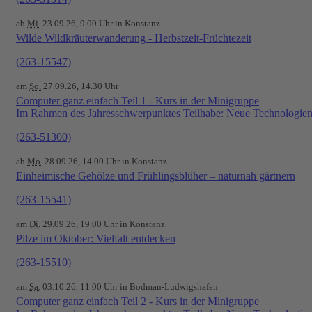
ab
Mi.
23.09.26, 9.00 Uhr in Konstanz
Wilde Wildkräuterwanderung - Herbstzeit-Früchtezeit
(263-15547)
am
So.
27.09.26, 14.30 Uhr
Computer ganz einfach Teil 1 - Kurs in der Minigruppe
Im Rahmen des Jahresschwerpunktes Teilhabe: Neue Technologien 
(263-51300)
ab
Mo.
28.09.26, 14.00 Uhr in Konstanz
Einheimische Gehölze und Frühlingsblüher – naturnah gärtnern
(263-15541)
am
Di.
29.09.26, 19.00 Uhr in Konstanz
Pilze im Oktober: Vielfalt entdecken
(263-15510)
am
Sa.
03.10.26, 11.00 Uhr in Bodman-Ludwigshafen
Computer ganz einfach Teil 2 - Kurs in der Minigruppe