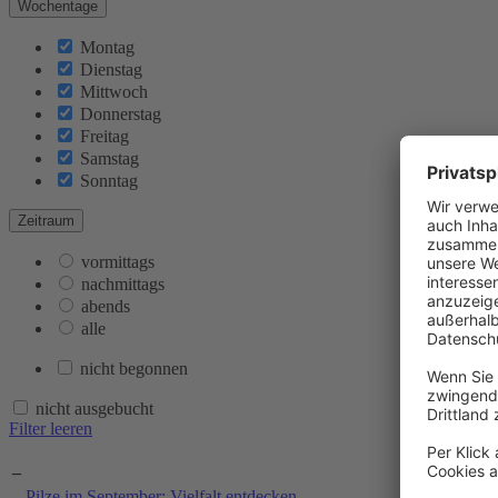
Wochentage
Montag
Dienstag
Mittwoch
Donnerstag
Freitag
Samstag
Sonntag
Zeitraum
vormittags
nachmittags
abends
alle
nicht begonnen
nicht ausgebucht
Filter leeren
–
Titel
Pilze im September: Vielfalt entdecken