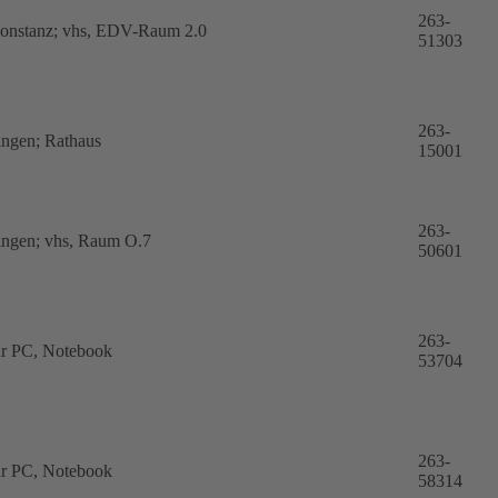
263-
onstanz; vhs, EDV-Raum 2.0
51303
263-
ingen; Rathaus
15001
263-
ingen; vhs, Raum O.7
50601
263-
hr PC, Notebook
53704
263-
hr PC, Notebook
58314