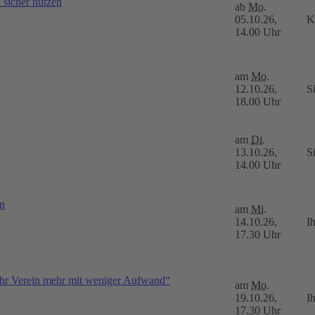
sicher nutzen
ab
Mo.
05.10.26,
K
14.00 Uhr
am
Mo.
12.10.26,
S
18.00 Uhr
am
Di.
13.10.26,
S
14.00 Uhr
rn
am
Mi.
14.10.26,
I
17.30 Uhr
 Ihr Verein mehr mit weniger Aufwand“
am
Mo.
19.10.26,
I
17.30 Uhr