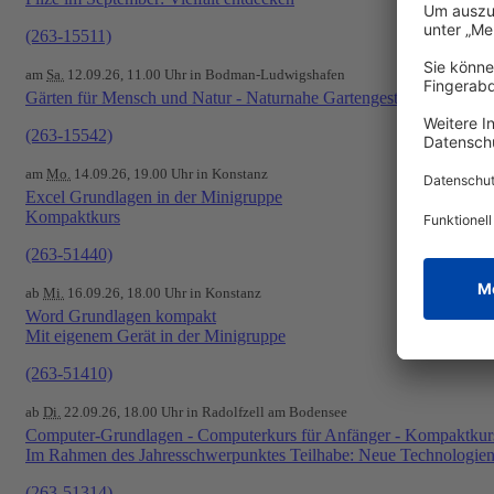
(263-15511)
am
Sa.
12.09.26, 11.00 Uhr in Bodman-Ludwigshafen
Gärten für Mensch und Natur - Naturnahe Gartengestaltung
(263-15542)
am
Mo.
14.09.26, 19.00 Uhr in Konstanz
Excel Grundlagen in der Minigruppe
Kompaktkurs
(263-51440)
ab
Mi.
16.09.26, 18.00 Uhr in Konstanz
Word Grundlagen kompakt
Mit eigenem Gerät in der Minigruppe
(263-51410)
ab
Di.
22.09.26, 18.00 Uhr in Radolfzell am Bodensee
Computer-Grundlagen - Computerkurs für Anfänger - Kompaktkurs
Im Rahmen des Jahresschwerpunktes Teilhabe: Neue Technologien 
(263-51314)