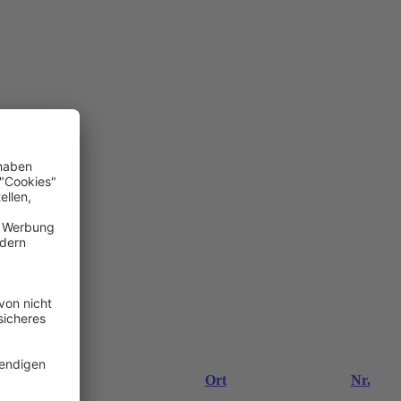
Datum
Ort
Nr.