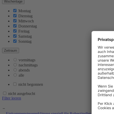
Wochentage
Montag
Dienstag
Mittwoch
Donnerstag
Freitag
Samstag
Sonntag
Zeitraum
vormittags
nachmittags
abends
alle
nicht begonnen
nicht ausgebucht
Filter leeren
–
Einkommensteuererklärung speziell für Ruheständler