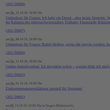
(263-50608)
am
Do.
22.10.26, 18.00 Uhr
Onlinekurs für Frauen: Ich habe ein Depot - aber keine Strategie. 
Im Rahmen des Jahresschwerpunktes Teilhabe: Finanzielle Bildun
(263-50607)
am
Do.
08.10.26, 18.00 Uhr
Onlinekurs für Frauen: Ruhig bleiben, wenn alle nervös werden: In
(263-50604)
am
Do.
15.10.26, 18.00 Uhr
Online-Impulsvortrag: Ich investiere schon – warum fühle ich mich
(263-50603)
am
Do.
01.10.26, 18.00 Uhr
Einkommensteuererklärung speziell für Vermieter
(263-50601)
am
Di.
13.10.26, 14.00 Uhr in Singen (Hohentwiel)