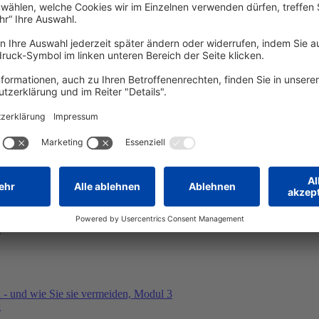
mit System – speziell für Frauen
g
Der einfache Fahrplan für Ihre erste Geldanlage
g
n - und wie Sie sie vermeiden, Modul 3
g