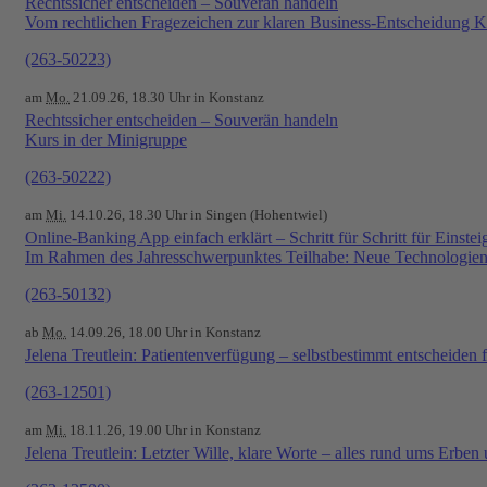
Rechtssicher entscheiden – Souverän handeln
Vom rechtlichen Fragezeichen zur klaren Business-Entscheidung K
(263-50223)
am
Mo.
21.09.26, 18.30 Uhr in Konstanz
Rechtssicher entscheiden – Souverän handeln
Kurs in der Minigruppe
(263-50222)
am
Mi.
14.10.26, 18.30 Uhr in Singen (Hohentwiel)
Online-Banking App einfach erklärt – Schritt für Schritt für Einstei
Im Rahmen des Jahresschwerpunktes Teilhabe: Neue Technologien 
(263-50132)
ab
Mo.
14.09.26, 18.00 Uhr in Konstanz
Jelena Treutlein: Patientenverfügung – selbstbestimmt entscheiden f
(263-12501)
am
Mi.
18.11.26, 19.00 Uhr in Konstanz
Jelena Treutlein: Letzter Wille, klare Worte – alles rund ums Erben