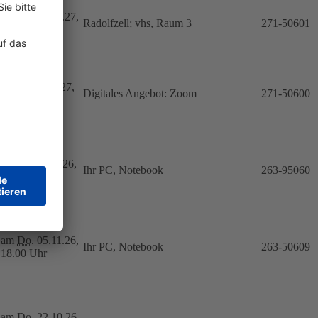
am
Do.
11.02.27,
Radolfzell; vhs, Raum 3
271-50601
14.00 Uhr
am
Fr.
08.01.27,
Digitales Angebot: Zoom
271-50600
15.30 Uhr
ab
Do.
08.10.26,
Ihr PC, Notebook
263-95060
10.00 Uhr
am
Do.
05.11.26,
Ihr PC, Notebook
263-50609
18.00 Uhr
am
Do.
22.10.26,