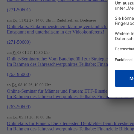
(271-50601)
am
Do.
11.02.27, 14.00 Uhr in Radolfzell am Bodensee
Onlinekurs: Einkommensteuererklärung verständlich gemacht
Entspannt und unterhaltsam in der Videokonferenz!
(271-50600)
am
Fr.
08.01.27, 15.30 Uhr
Online-Seminarreihe: Vom Bauchgefühl zur Strategie - Investieren 
Im Rahmen des Jahresschwerpunktes Teilhabe: Finanzielle Bildun
(263-95060)
ab
Do.
08.10.26, 10.00 Uhr
Online-Seminar für Männer und Frauen: ETF-Einstieg ohne Chaos: 
Im Rahmen des Jahresschwerpunktes Teilhabe: Finanzielle Bildun
(263-50609)
am
Do.
05.11.26, 18.00 Uhr
Onlinekurs für Frauen: Die 7 teuersten Denkfehler beim Investiere
Im Rahmen des Jahresschwerpunktes Teilhabe: Finanzielle Bildun