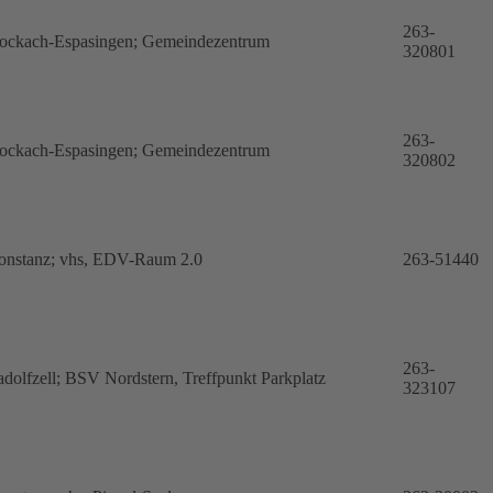
263-
tockach-Espasingen; Gemeindezentrum
320801
263-
tockach-Espasingen; Gemeindezentrum
320802
onstanz; vhs, EDV-Raum 2.0
263-51440
263-
dolfzell; BSV Nordstern, Treffpunkt Parkplatz
323107