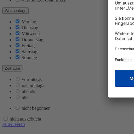
Wochentage
Montag
Dienstag
Mittwoch
Donnerstag
Freitag
Samstag
Sonntag
Zeitraum
vormittags
nachmittags
abends
alle
nicht begonnen
nicht ausgebucht
Filter leeren