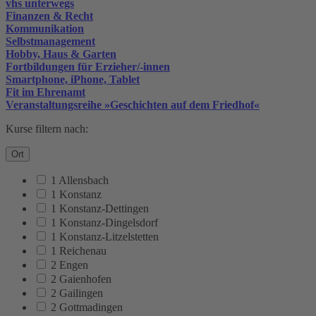
vhs unterwegs
Finanzen & Recht
Kommunikation
Selbstmanagement
Hobby, Haus & Garten
Fortbildungen für Erzieher/-innen
Smartphone, iPhone, Tablet
Fit im Ehrenamt
Veranstaltungsreihe »Geschichten auf dem Friedhof«
Kurse filtern nach:
Ort
1 Allensbach
1 Konstanz
1 Konstanz-Dettingen
1 Konstanz-Dingelsdorf
1 Konstanz-Litzelstetten
1 Reichenau
2 Engen
2 Gaienhofen
2 Gailingen
2 Gottmadingen