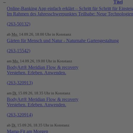
–
Titel
Online-Banking App einfach erklärt – Schritt für Schritt für Einstei
Im Rahmen des Jahresschwerpunktes Teilhabe: Neue Technologien 
(263-50132)
ab
Mo.
14.09.26, 18.00 Uhr in Konstanz
Gärten für Mensch und Natur - Naturnahe Gartengestaltung
(263-15542)
am
Mo.
14.09.26, 19.00 Uhr in Konstanz
BodyArt® Meridian Flow & recovery
Verstehen. Erleben. Anwenden.
(263-320913)
am
Di.
15.09.26, 18.35 Uhr in Konstanz
BodyArt® Meridian Flow & recovery
Verstehen. Erleben. Anwenden.
(263-320914)
ab
Di.
15.09.26, 18.35 Uhr in Konstanz
Mama-Fit am Morgen