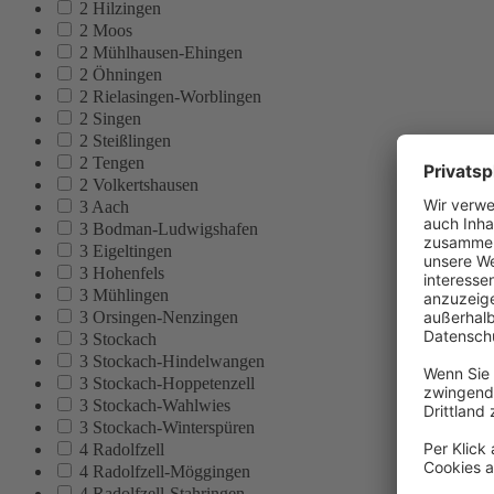
2 Hilzingen
2 Moos
2 Mühlhausen-Ehingen
2 Öhningen
2 Rielasingen-Worblingen
2 Singen
2 Steißlingen
2 Tengen
2 Volkertshausen
3 Aach
3 Bodman-Ludwigshafen
3 Eigeltingen
3 Hohenfels
3 Mühlingen
3 Orsingen-Nenzingen
3 Stockach
3 Stockach-Hindelwangen
3 Stockach-Hoppetenzell
3 Stockach-Wahlwies
3 Stockach-Winterspüren
4 Radolfzell
4 Radolfzell-Möggingen
4 Radolfzell-Stahringen