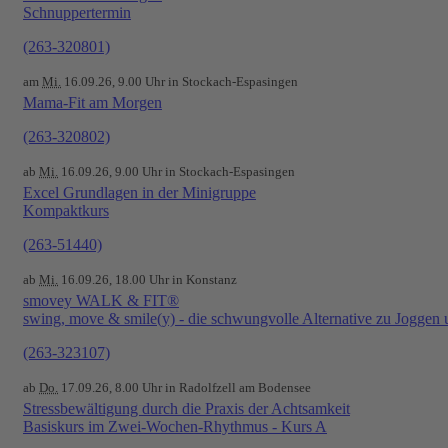
Schnuppertermin
(263-320801)
am
Mi.
16.09.26, 9.00 Uhr in Stockach-Espasingen
Mama-Fit am Morgen
(263-320802)
ab
Mi.
16.09.26, 9.00 Uhr in Stockach-Espasingen
Excel Grundlagen in der Minigruppe
Kompaktkurs
(263-51440)
ab
Mi.
16.09.26, 18.00 Uhr in Konstanz
smovey WALK & FIT®
swing, move & smile(y) - die schwungvolle Alternative zu Joggen
(263-323107)
ab
Do.
17.09.26, 8.00 Uhr in Radolfzell am Bodensee
Stressbewältigung durch die Praxis der Achtsamkeit
Basiskurs im Zwei-Wochen-Rhythmus - Kurs A