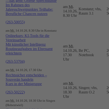
—das geht! Offene Sprechstunde
Im Rahmen des
am
Mi.
Konstanz; vhs,
2
Jahresschwerpunktes Teilhabe:
14.10.26,
Raum 3.1
5
Berufliche Chancen nutzen
8.30 Uhr
(263-50055)
am
Mi.
14.10.26, 8.30 Uhr in Konstanz
Onlinekurs: KI-Tools für die
Vereinsarbeit
Mit künstlicher Intelligenz
am
Mi.
Routineaufgaben im Ehrenamt
14.10.26,
Ihr PC,
2
erleichtern
17.30
Notebook
5
Uhr
(263-53704)
am
Mi.
14.10.26, 17.30 Uhr
Rechtssicher entscheiden –
Souverän handeln
am
Mi.
Kurs in der Minigruppe
14.10.26,
Singen; vhs,
2
(263-50222)
18.30
Raum O.2
5
Uhr
am
Mi.
14.10.26, 18.30 Uhr in Singen
(Hohentwiel)