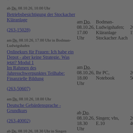
ab
Do.
08.10.26, 10.00 Uhr
Betriebsbesichtigung der Stockacher
Kläranlage
am
Do.
Bodman-
08.10.26,
Ludwigshafen;
2
(263-15028)
17.00
Kläranlage
1
Uhr
Stockacher Aach
am
Do.
08.10.26, 17.00 Uhr in Bodman-
Ludwigshafen
Onlinekurs für Frauen: Ich habe ein
Depot - aber keine Strategie. Was
jetzt? Modul 1
am
Do.
Im Rahmen des
08.10.26,
Ihr PC,
2
Jahresschwerpunktes Teilhabe:
18.00
Notebook
5
Finanzielle Bildung
Uhr
(263-50607)
am
Do.
08.10.26, 18.00 Uhr
Deutsche Gebärdensprache -
Grundkurs
ab
Do.
08.10.26,
Singen; vhs,
2
(263-40002)
18.30
E.10
4
Uhr
ab
Do.
08.10.26, 18.30 Uhr in Singen