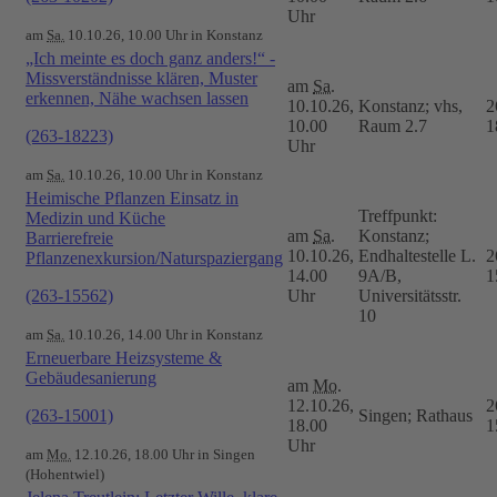
Uhr
am
Sa.
10.10.26, 10.00 Uhr in Konstanz
„Ich meinte es doch ganz anders!“ -
Missverständnisse klären, Muster
am
Sa.
erkennen, Nähe wachsen lassen
10.10.26,
Konstanz; vhs,
2
10.00
Raum 2.7
1
(263-18223)
Uhr
am
Sa.
10.10.26, 10.00 Uhr in Konstanz
Heimische Pflanzen Einsatz in
Treffpunkt:
Medizin und Küche
am
Sa.
Konstanz;
Barrierefreie
10.10.26,
Endhaltestelle L.
2
Pflanzenexkursion/Naturspaziergang
14.00
9A/B,
1
(263-15562)
Uhr
Universitätsstr.
10
am
Sa.
10.10.26, 14.00 Uhr in Konstanz
Erneuerbare Heizsysteme &
Gebäudesanierung
am
Mo.
12.10.26,
2
(263-15001)
Singen; Rathaus
18.00
1
Uhr
am
Mo.
12.10.26, 18.00 Uhr in Singen
(Hohentwiel)