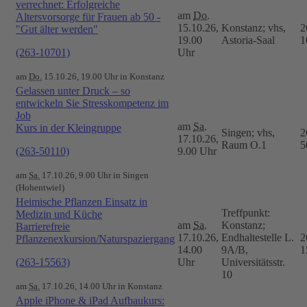
verrechnet: Erfolgreiche
am
Do.
Altersvorsorge für Frauen ab 50 -
15.10.26,
Konstanz; vhs,
2
"Gut älter werden"
19.00
Astoria-Saal
1
(263-10701)
Uhr
am
Do.
15.10.26, 19.00 Uhr in Konstanz
Gelassen unter Druck – so
entwickeln Sie Stresskompetenz im
Job
am
Sa.
Kurs in der Kleingruppe
Singen; vhs,
2
17.10.26,
Raum O.1
5
(263-50110)
9.00 Uhr
am
Sa.
17.10.26, 9.00 Uhr in Singen
(Hohentwiel)
Heimische Pflanzen Einsatz in
Treffpunkt:
Medizin und Küche
am
Sa.
Konstanz;
Barrierefreie
17.10.26,
Endhaltestelle L.
2
Pflanzenexkursion/Naturspaziergang
14.00
9A/B,
1
(263-15563)
Uhr
Universitätsstr.
10
am
Sa.
17.10.26, 14.00 Uhr in Konstanz
Apple iPhone & iPad Aufbaukurs: