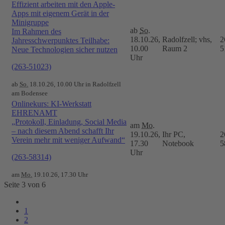
Effizient arbeiten mit den Apple-
Apps mit eigenem Gerät in der
Minigruppe
ab
So.
Im Rahmen des
18.10.26,
Radolfzell; vhs,
2
Jahresschwerpunktes Teilhabe:
10.00
Raum 2
5
Neue Technologien sicher nutzen
Uhr
(263-51023)
ab
So.
18.10.26, 10.00 Uhr in Radolfzell
am Bodensee
Onlinekurs: KI-Werkstatt
EHRENAMT
„Protokoll, Einladung, Social Media
am
Mo.
– nach diesem Abend schafft Ihr
19.10.26,
Ihr PC,
2
Verein mehr mit weniger Aufwand“
17.30
Notebook
5
Uhr
(263-58314)
am
Mo.
19.10.26, 17.30 Uhr
Seite 3 von 6
1
2