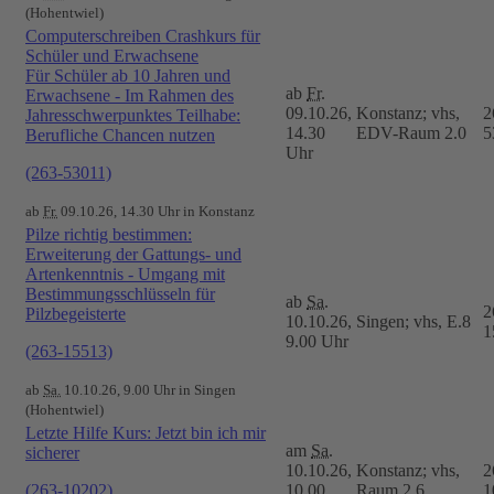
(Hohentwiel)
Computerschreiben Crashkurs für
Schüler und Erwachsene
Für Schüler ab 10 Jahren und
ab
Fr.
Erwachsene - Im Rahmen des
09.10.26,
Konstanz; vhs,
2
Jahresschwerpunktes Teilhabe:
14.30
EDV-Raum 2.0
5
Berufliche Chancen nutzen
Uhr
(263-53011)
ab
Fr.
09.10.26, 14.30 Uhr in Konstanz
Pilze richtig bestimmen:
Erweiterung der Gattungs- und
Artenkenntnis - Umgang mit
Bestimmungsschlüsseln für
ab
Sa.
2
Pilzbegeisterte
10.10.26,
Singen; vhs, E.8
1
9.00 Uhr
(263-15513)
ab
Sa.
10.10.26, 9.00 Uhr in Singen
(Hohentwiel)
Letzte Hilfe Kurs: Jetzt bin ich mir
am
Sa.
sicherer
10.10.26,
Konstanz; vhs,
2
(263-10202)
10.00
Raum 2.6
1