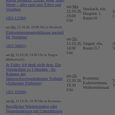
Jelena Treutlein: Letzter Wille, klare
Worte – alles rund ums Erben und
am
Mo.
Stockach; vhs
Vererben
12.10.26,
2
Hauptstr. 1,
19.00
1
(263-12500)
Raum 01
Uhr
am
Mo.
12.10.26, 19.00 Uhr in Stockach
Einkommensteuererklärung speziell
für Vermieter
am
Di.
13.10.26,
Singen; vhs,
2
(263-50601)
14.00
Raum O.7
5
Uhr
am
Di.
13.10.26, 14.00 Uhr in Singen
(Hohentwiel)
Jo Failer: Ich denk nicht dran. Ein
Vermächtnis zu Lebzeiten - Im
Rahmen des
am
Di.
Konstanz;
Jahresschwerpunktthemas Teilhabe
13.10.26,
2
Kulturzentrum,
(Alzheimer Frühform)
19.30
1
Wolkensteinsaal
Uhr
(263-10200)
am
Di.
13.10.26, 19.30 Uhr in Konstanz
Beruflicher Wiedereinstieg oder
Neuorientierung mit Unterstützung