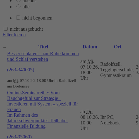
abends
alle
nicht begonnen
nicht ausgebucht
Filter leeren
–
Titel
Datum
Ort
Besser schlafen – zur Ruhe kommen
und Schlaf verstehen
am
Mi.
Radolfzell;
07.10.26,
2
(263-340005)
Teggingerschule,
18.00
3
Gymnastikraum
Uhr
am
Mi.
07.10.26, 18.00 Uhr in Radolfzell
am Bodensee
Online-Seminarreihe: Vom
Bauchgefühl zur Strategie -
Investieren mit System – speziell für
Frauen
ab
Do.
Im Rahmen des
08.10.26,
Ihr PC,
2
Jahresschwerpunktes Teilhabe:
10.00
Notebook
9
Finanzielle Bildung
Uhr
(263-95060)