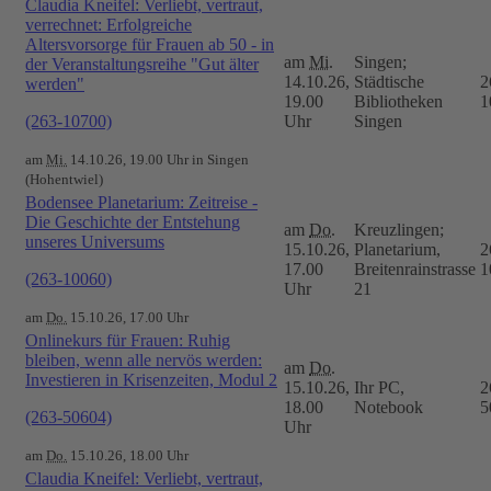
Claudia Kneifel: Verliebt, vertraut,
verrechnet: Erfolgreiche
Altersvorsorge für Frauen ab 50 - in
am
Mi.
Singen;
der Veranstaltungsreihe "Gut älter
14.10.26,
Städtische
2
werden"
19.00
Bibliotheken
1
(263-10700)
Uhr
Singen
am
Mi.
14.10.26, 19.00 Uhr in Singen
(Hohentwiel)
Bodensee Planetarium: Zeitreise -
Die Geschichte der Entstehung
am
Do.
Kreuzlingen;
unseres Universums
15.10.26,
Planetarium,
2
17.00
Breitenrainstrasse
1
(263-10060)
Uhr
21
am
Do.
15.10.26, 17.00 Uhr
Onlinekurs für Frauen: Ruhig
bleiben, wenn alle nervös werden:
am
Do.
Investieren in Krisenzeiten, Modul 2
15.10.26,
Ihr PC,
2
18.00
Notebook
5
(263-50604)
Uhr
am
Do.
15.10.26, 18.00 Uhr
Claudia Kneifel: Verliebt, vertraut,