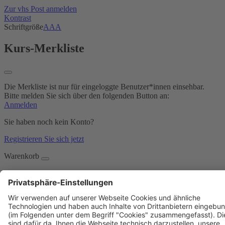
Zur vhs Post anmelden
Kontrast
Schriftgröße
A
A
A
Kurs-Merkliste
Die Merkliste ist nur für eingeloggte Benutzer*innen einsehbar.
Bitte melden Sie sich über den folgenden Button an:
Anmelden
Sie haben noch kein Konto?
Registrieren Sie sich jetzt
Warenkorb
Es befinden sich derzeit keine Kurse/Veranstaltungen in Ihrem
Warenkorb.
Warenkorb aufrufen