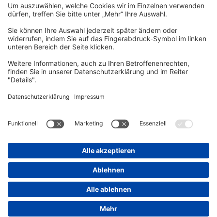
vhs Post
Unsere gedruckte
vhs Post
erscheint drei Mal im Jahr.
Zur vhs Post anmelden
Kontrast
Schriftgröße
A
A
A
Kurs-Merkliste
Die Merkliste ist nur für eingeloggte Benutzer*innen einsehbar.
Bitte melden Sie sich über den folgenden Button an:
Anmelden
Sie haben noch kein Konto?
Registrieren Sie sich jetzt
Warenkorb
Es befinden sich derzeit keine Kurse/Veranstaltungen in Ihrem
Warenkorb.