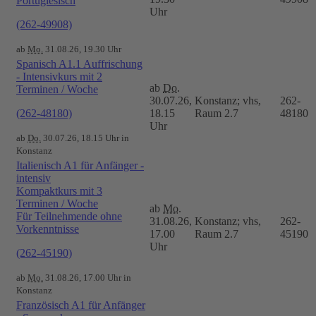
Portugiesisch
Uhr
(262-49908)
ab
Mo.
31.08.26, 19.30 Uhr
Spanisch A1.1 Auffrischung
- Intensivkurs mit 2
ab
Do.
Terminen / Woche
30.07.26,
Konstanz; vhs,
262-
(262-48180)
18.15
Raum 2.7
48180
Uhr
ab
Do.
30.07.26, 18.15 Uhr in
Konstanz
Italienisch A1 für Anfänger -
intensiv
Kompaktkurs mit 3
Terminen / Woche
ab
Mo.
Für Teilnehmende ohne
31.08.26,
Konstanz; vhs,
262-
Vorkenntnisse
17.00
Raum 2.7
45190
Uhr
(262-45190)
ab
Mo.
31.08.26, 17.00 Uhr in
Konstanz
Französisch A1 für Anfänger