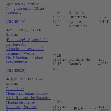
Spanisch A2 intensiv
Con gusto nuevo A2, ab
ab
Mi.
Konstanz;
Lektion 6
16.09.26,
Ellenrieder-
263-
(263-48114)
17.45
Gymnasium,
48114
Uhr
Altbau 2.24
ab
Mi.
16.09.26, 17.45 Uhr in
Konstanz
¡Buen viaje! - Spanisch für
die Reise A1
3 Wochen intensiv mit 2
Terminen / Woche
ab
Di.
Für Teilnehmende ohne
01.09.26,
Konstanz; vhs,
263-
Vorkenntnisse
18.15
Raum 3.1
48052
Uhr
(263-48052)
ab
Di.
01.09.26, 18.15 Uhr in
Konstanz
Onlinekurs:
Mehrsprachenkurs kompakt
A1.1: Romanische Sprachen
ab
Mo.
Montag bis Freitag
31.08.26,
262-
Italienisch, Spanisch,
Ihr PC, Notebook
19.30
49908