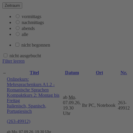
Zeitraum
vormittags
nachmittags
abends
alle
nicht begonnen
nicht ausgebucht
Filter leeren
–
Titel
Datum
Ort
Nr.
Onlinekurs:
Mehrsprachenkurs A1.2 -
Romanische Sprachen
Kompaktkurs 2: Montag bis
ab
Mo.
Freitag
07.09.26,
263-
Ihr PC, Notebook
Italienisch, Spanisch,
19.30
49912
Portugiesisch
Uhr
(263-49912)
ab
Mo.
07.09.26, 19.30 Uhr