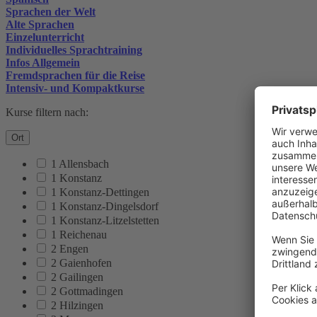
Sprachen der Welt
Alte Sprachen
Einzelunterricht
Individuelles Sprachtraining
Infos Allgemein
Fremdsprachen für die Reise
Intensiv- und Kompaktkurse
Kurse filtern nach:
Ort
1 Allensbach
1 Konstanz
1 Konstanz-Dettingen
1 Konstanz-Dingelsdorf
1 Konstanz-Litzelstetten
1 Reichenau
2 Engen
2 Gaienhofen
2 Gailingen
2 Gottmadingen
2 Hilzingen