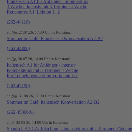
Französisch A1 für Anfänger - Sommerkurs
3 Wochen intensiv mit 3 Terminen / Woche
Rencontres A1, Lektion 1+2
(262-44110)
ab
Mo.
27.07.26, 17.30 Uhr in Konstanz
Sommer im Café: Französisch Konversation A2-B2
(262-44800)
ab
Do.
30.07.26, 14.00 Uhr in Konstanz
Italienisch A1 für Anfänger - intensiv
Kompaktkurs mit 3 Terminen / Woche
Für Teilnehmende ohne Vorkenntnisse
(262-45190)
ab
Mo.
31.08.26, 17.00 Uhr in Konstanz
Sommer im Café: Italienisch Konversation A2-B2
(262-45800A)
ab
Fr.
28.08.26, 14.00 Uhr in Konstanz
Spanisch A1.1 Auffrischung - Intensivkurs mit 2 Terminen / Woche