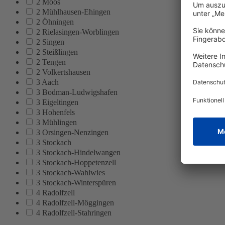
2 Moos
2 Mühlhausen-Ehingen
2 Öhningen
2 Rielasingen-Worblingen
2 Singen
2 Steißlingen
2 Tengen
2 Volkertshausen
3 Aach
3 Bodman-Ludwigshafen
3 Eigeltingen
3 Hohenfels
3 Mühlingen
3 Orsingen-Nenzingen
3 Stockach
3 Stockach-Hindelwangen
3 Stockach-Hoppetenzell
3 Stockach-Wahlwies
3 Stockach-Winterspüren
4 Radolfzell
4 Radolfzell-Möggingen
4 Radolfzell-Stahringen