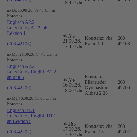
19.45 Uhr
ab
Di.
15.09.26, 19.45 Uhr in
Konstanz
Englisch A2.2
Let´s Enjoy A2.2, ab
Lektion 1
ab
Mo.
Konstanz; vhs,
263-
21.09.26,
(263-42108)
Raum 1.1
42108
17.45 Uhr
ab
Mo.
21.09.26, 17.45 Uhr in
Konstanz
Englisch A2.2
Let´s Enjoy English A2.2,
Konstanz;
ab unit 5
ab
Mi.
Ellenrieder-
263-
16.09.26,
(263-42200)
Gymnasium,
42200
18.00 Uhr
Altbau 2.26
ab
Mi.
16.09.26, 18.00 Uhr in
Konstanz
Englisch B1.1
Let´s Enjoy English B1.1,
ab Lektion 5
ab
Do.
Konstanz; vhs,
263-
17.09.26,
(263-42202)
Raum 2.8
42202
17.30 Uhr