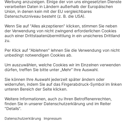
Datenschutzerklärung
Barrierefreiheitserklärung
Impressum
Widerrufsformular
Newsletter
Per E-Mail informieren wir Sie über interessante Angebote.
Zum Newsletter anmelden
vhs Post
Unsere gedruckte
vhs Post
erscheint drei Mal im Jahr.
Zur vhs Post anmelden
Kontrast
Schriftgröße
A
A
A
Kurs-Merkliste