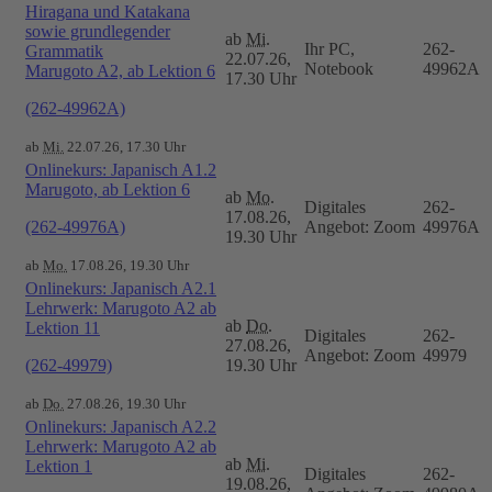
Hiragana und Katakana
sowie grundlegender
ab
Mi.
Ihr PC,
262-
Grammatik
22.07.26,
Notebook
49962A
Marugoto A2, ab Lektion 6
17.30 Uhr
(262-49962A)
ab
Mi.
22.07.26, 17.30 Uhr
Onlinekurs: Japanisch A1.2
Marugoto, ab Lektion 6
ab
Mo.
Digitales
262-
17.08.26,
(262-49976A)
Angebot: Zoom
49976A
19.30 Uhr
ab
Mo.
17.08.26, 19.30 Uhr
Onlinekurs: Japanisch A2.1
Lehrwerk: Marugoto A2 ab
ab
Do.
Lektion 11
Digitales
262-
27.08.26,
Angebot: Zoom
49979
(262-49979)
19.30 Uhr
ab
Do.
27.08.26, 19.30 Uhr
Onlinekurs: Japanisch A2.2
Lehrwerk: Marugoto A2 ab
ab
Mi.
Lektion 1
Digitales
262-
19.08.26,