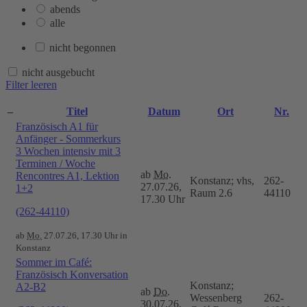
abends
alle
nicht begonnen
nicht ausgebucht
Filter leeren
–
Titel
Datum
Ort
Nr.
Französisch A1 für
Anfänger - Sommerkurs
3 Wochen intensiv mit 3
Terminen / Woche
ab
Mo.
Rencontres A1, Lektion
Konstanz; vhs,
262-
27.07.26,
1+2
Raum 2.6
44110
17.30 Uhr
(262-44110)
ab
Mo.
27.07.26, 17.30 Uhr in
Konstanz
Sommer im Café:
Französisch Konversation
Konstanz;
A2-B2
ab
Do.
Wessenberg
262-
30.07.26,