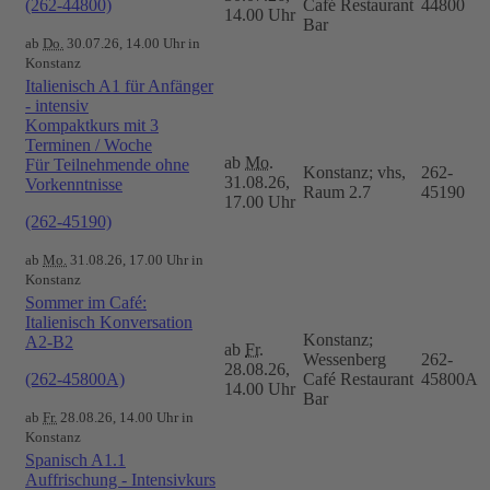
(262-44800)
Café Restaurant
44800
14.00 Uhr
Bar
ab
Do.
30.07.26, 14.00 Uhr in
Konstanz
Italienisch A1 für Anfänger
- intensiv
Kompaktkurs mit 3
Terminen / Woche
ab
Mo.
Für Teilnehmende ohne
Konstanz; vhs,
262-
31.08.26,
Vorkenntnisse
Raum 2.7
45190
17.00 Uhr
(262-45190)
ab
Mo.
31.08.26, 17.00 Uhr in
Konstanz
Sommer im Café:
Italienisch Konversation
Konstanz;
A2-B2
ab
Fr.
Wessenberg
262-
28.08.26,
(262-45800A)
Café Restaurant
45800A
14.00 Uhr
Bar
ab
Fr.
28.08.26, 14.00 Uhr in
Konstanz
Spanisch A1.1
Auffrischung - Intensivkurs