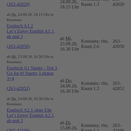
24.09.26,
(263-42020)
Raum 1.3
42020
18.15 Uhr
ab
Do.
24.09.26, 18.15 Uhr in
Konstanz
Englisch A1.2
Let´s Enjoy English A1.1,
ab unit 3
ab
Mi.
Konstanz; vhs,
263-
23.09.26,
(263-42050)
Raum 2.6
42050
16.30 Uhr
ab
Mi.
23.09.26, 16.30 Uhr in
Konstanz
Englisch A1 Starter - Teil 3
Go for it! Starter, Lektion
3+4
ab
Do.
Konstanz; vhs,
263-
24.09.26,
(263-42052)
Raum 1.3
42052
16.30 Uhr
ab
Do.
24.09.26, 16.30 Uhr in
Konstanz
Englisch A2.1 ohne Eile
Let´s Enjoy English A2.1,
ab unit 3
ab
Di.
Konstanz; vhs,
263-
15.09.26,
(263-42106)
Raum 1.1
42106