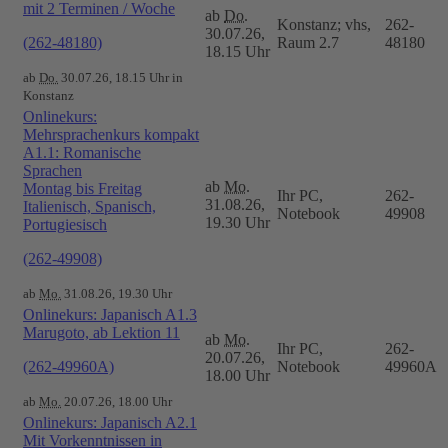
mit 2 Terminen / Woche
ab
Do.
Konstanz; vhs,
262-
30.07.26,
(262-48180)
Raum 2.7
48180
18.15 Uhr
ab
Do.
30.07.26, 18.15 Uhr in
Konstanz
Onlinekurs:
Mehrsprachenkurs kompakt
A1.1: Romanische
Sprachen
ab
Mo.
Montag bis Freitag
Ihr PC,
262-
31.08.26,
Italienisch, Spanisch,
Notebook
49908
19.30 Uhr
Portugiesisch
(262-49908)
ab
Mo.
31.08.26, 19.30 Uhr
Onlinekurs: Japanisch A1.3
Marugoto, ab Lektion 11
ab
Mo.
Ihr PC,
262-
20.07.26,
(262-49960A)
Notebook
49960A
18.00 Uhr
ab
Mo.
20.07.26, 18.00 Uhr
Onlinekurs: Japanisch A2.1
Mit Vorkenntnissen in