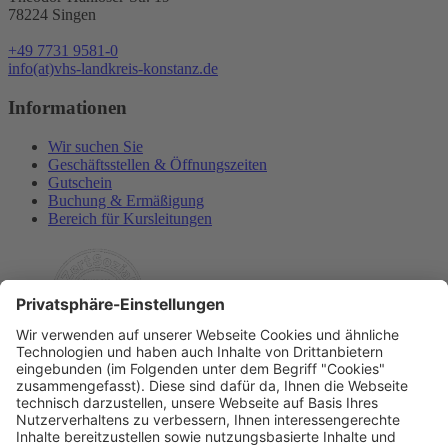
78224 Singen
+49 7731 9581-0
info(at)vhs-landkreis-konstanz.de
Informationen
Wir suchen Sie
Geschäftsstellen & Öffnungszeiten
Gutschein
Buchung & Ermäßigung
Bereich für Kursleitungen
Rechtliches
Allgemeine Geschäftsbedingungen
Widerrufsbelehrung