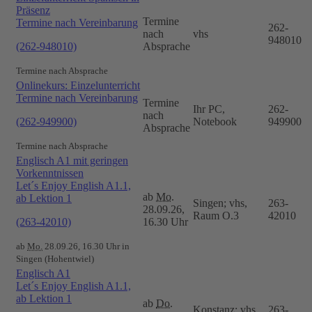
Präsenz
Termine
Termine nach Vereinbarung
262-
nach
vhs
948010
(262-948010)
Absprache
Termine nach Absprache
Onlinekurs: Einzelunterricht
Termine nach Vereinbarung
Termine
Ihr PC,
262-
nach
(262-949900)
Notebook
949900
Absprache
Termine nach Absprache
Englisch A1 mit geringen
Vorkenntnissen
Let´s Enjoy English A1.1,
ab
Mo.
ab Lektion 1
Singen; vhs,
263-
28.09.26,
Raum O.3
42010
(263-42010)
16.30 Uhr
ab
Mo.
28.09.26, 16.30 Uhr in
Singen (Hohentwiel)
Englisch A1
Let´s Enjoy English A1.1,
ab Lektion 1
ab
Do.
Konstanz; vhs,
263-