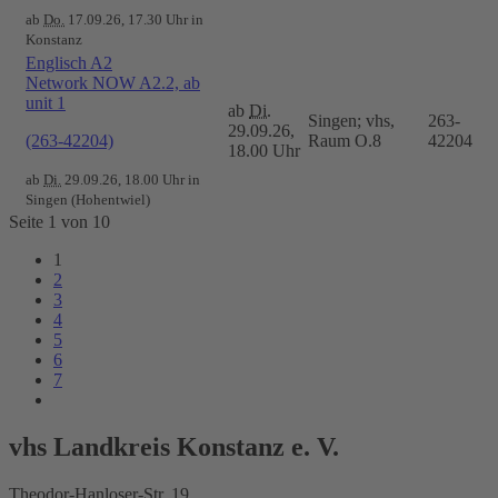
ab
Do.
17.09.26, 17.30 Uhr in
Konstanz
Englisch A2
Network NOW A2.2, ab
unit 1
ab
Di.
Singen; vhs,
263-
29.09.26,
(263-42204)
Raum O.8
42204
18.00 Uhr
ab
Di.
29.09.26, 18.00 Uhr in
Singen (Hohentwiel)
Seite 1 von 10
1
2
3
4
5
6
7
vhs Landkreis Konstanz e. V.
Theodor-Hanloser-Str. 19