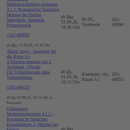
Mehrsprachenkurs kompakt
A1.1: Romanische Sprachen
Montag bis Freitag
ab
Mo.
Ihr PC,
262-
Italienisch, Spanisch,
31.08.26,
Notebook
49908
Portugiesisch
19.30 Uhr
(262-49908)
ab
Mo.
31.08.26, 19.30 Uhr
¡Buen viaje! - Spanisch für
die Reise A1
3 Wochen intensiv mit 2
Terminen / Woche
ab
Di.
Für Teilnehmende ohne
Konstanz; vhs,
263-
01.09.26,
Vorkenntnisse
Raum 3.1
48052
18.15 Uhr
(263-48052)
ab
Di.
01.09.26, 18.15 Uhr in
Konstanz
Onlinekurs:
Mehrsprachenkurs A1.2 -
Romanische Sprachen
Kompaktkurs 2: Montag bis
ab
Mo.
Freitag