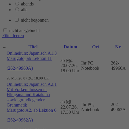
abends
alle
nicht begonnen
nicht ausgebucht
Filter leeren
–
Titel
Datum
Ort
Nr.
Onlinekurs: Japanisch A1.3
Marugoto, ab Lektion 11
ab
Mo.
Ihr PC,
262-
20.07.26,
(262-49960A)
Notebook
49960A
18.00 Uhr
ab
Mo.
20.07.26, 18.00 Uhr
Onlinekurs: Japanisch A2.1
Mit Vorkenntnissen in
Hiragana und Katakana
sowie grundlegender
ab
Mi.
Ihr PC,
262-
Grammatik
22.07.26,
Notebook
49962A
Marugoto A2, ab Lektion 6
17.30 Uhr
(262-49962A)