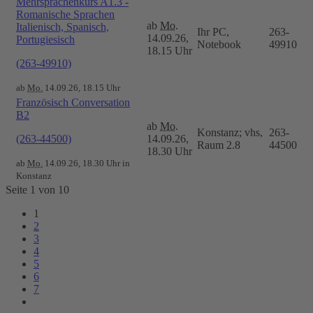
Mehrsprachenkurs A1.3 -
Romanische Sprachen
ab
Mo.
Italienisch, Spanisch,
Ihr PC,
263-
14.09.26,
Portugiesisch
Notebook
49910
18.15 Uhr
(263-49910)
ab
Mo.
14.09.26, 18.15 Uhr
Französisch Conversation
B2
ab
Mo.
Konstanz; vhs,
263-
(263-44500)
14.09.26,
Raum 2.8
44500
18.30 Uhr
ab
Mo.
14.09.26, 18.30 Uhr in
Konstanz
Seite 1 von 10
1
2
3
4
5
6
7