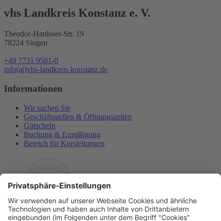
vhs Landkreis Konstanz e. V.
Theodor-Hanloser-Str. 19
78224 Singen
+49 7731 9581-0
info(at)vhs-landkreis-konstanz.de
Informationen
Wir suchen Sie
Geschäftsstellen & Öffnungszeiten
Gutschein
Buchung & Ermäßigung
Bereich für Kursleitungen