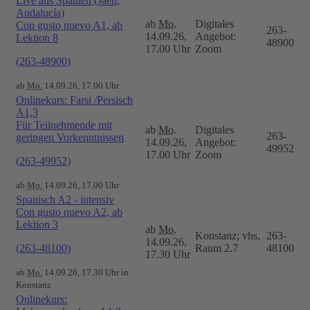
Live aus Spanien (Jaén,
Andalucía)
ab
Mo.
Digitales
Con gusto nuevo A1, ab
263-
14.09.26,
Angebot:
Lektion 8
48900
17.00 Uhr
Zoom
(263-48900)
ab
Mo.
14.09.26, 17.00 Uhr
Onlinekurs: Farsi /Persisch
A1,3
Für Teilnehmende mit
ab
Mo.
Digitales
263-
geringen Vorkenntnissen
14.09.26,
Angebot:
49952
17.00 Uhr
Zoom
(263-49952)
ab
Mo.
14.09.26, 17.00 Uhr
Spanisch A2 - intensiv
Con gusto nuevo A2, ab
Lektion 3
ab
Mo.
Konstanz; vhs,
263-
14.09.26,
(263-48100)
Raum 2.7
48100
17.30 Uhr
ab
Mo.
14.09.26, 17.30 Uhr in
Konstanz
Onlinekurs: