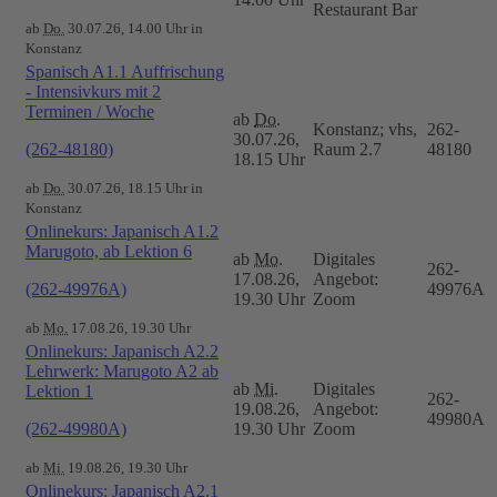
Restaurant Bar
ab
Do.
30.07.26, 14.00 Uhr in
Konstanz
Spanisch A1.1 Auffrischung
- Intensivkurs mit 2
Terminen / Woche
ab
Do.
Konstanz; vhs,
262-
30.07.26,
(262-48180)
Raum 2.7
48180
18.15 Uhr
ab
Do.
30.07.26, 18.15 Uhr in
Konstanz
Onlinekurs: Japanisch A1.2
Marugoto, ab Lektion 6
ab
Mo.
Digitales
262-
17.08.26,
Angebot:
(262-49976A)
49976A
19.30 Uhr
Zoom
ab
Mo.
17.08.26, 19.30 Uhr
Onlinekurs: Japanisch A2.2
Lehrwerk: Marugoto A2 ab
ab
Mi.
Digitales
Lektion 1
262-
19.08.26,
Angebot:
49980A
(262-49980A)
19.30 Uhr
Zoom
ab
Mi.
19.08.26, 19.30 Uhr
Onlinekurs: Japanisch A2.1