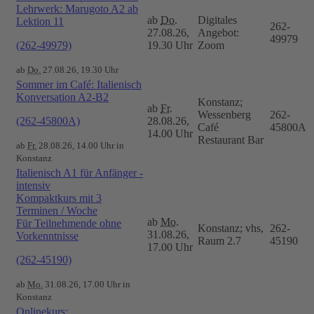
Lehrwerk: Marugoto A2 ab
ab
Do.
Digitales
Lektion 11
262-
27.08.26,
Angebot:
49979
(262-49979)
19.30 Uhr
Zoom
ab
Do.
27.08.26, 19.30 Uhr
Sommer im Café: Italienisch
Konversation A2-B2
Konstanz;
ab
Fr.
Wessenberg
262-
(262-45800A)
28.08.26,
Café
45800A
14.00 Uhr
Restaurant Bar
ab
Fr.
28.08.26, 14.00 Uhr in
Konstanz
Italienisch A1 für Anfänger -
intensiv
Kompaktkurs mit 3
Terminen / Woche
ab
Mo.
Für Teilnehmende ohne
Konstanz; vhs,
262-
31.08.26,
Vorkenntnisse
Raum 2.7
45190
17.00 Uhr
(262-45190)
ab
Mo.
31.08.26, 17.00 Uhr in
Konstanz
Onlinekurs: