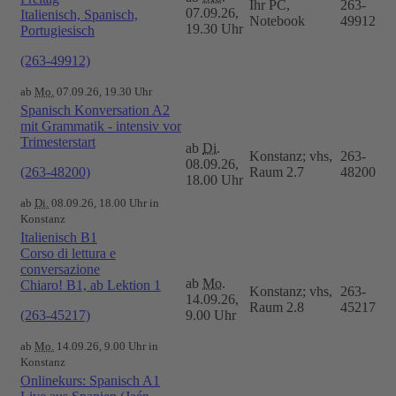
Ihr PC,
263-
07.09.26,
Italienisch, Spanisch,
Notebook
49912
19.30 Uhr
Portugiesisch
(263-49912)
ab
Mo.
07.09.26, 19.30 Uhr
Spanisch Konversation A2
mit Grammatik - intensiv vor
Trimesterstart
ab
Di.
Konstanz; vhs,
263-
08.09.26,
(263-48200)
Raum 2.7
48200
18.00 Uhr
ab
Di.
08.09.26, 18.00 Uhr in
Konstanz
Italienisch B1
Corso di lettura e
conversazione
ab
Mo.
Chiaro! B1, ab Lektion 1
Konstanz; vhs,
263-
14.09.26,
Raum 2.8
45217
(263-45217)
9.00 Uhr
ab
Mo.
14.09.26, 9.00 Uhr in
Konstanz
Onlinekurs: Spanisch A1