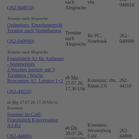
nach
vhs
948010
(262-948010)
Absprache
Termine nach Absprache
Onlinekurs: Einzelunterricht
Termine nach Vereinbarung
Termine
Ihr PC,
262-
nach
(262-949900)
Notebook
949900
Absprache
Termine nach Absprache
Französisch A1 für Anfänger
- Sommerkurs
3 Wochen intensiv mit 3
Terminen / Woche
ab
Mo.
Konstanz; vhs,
262-
Rencontres A1, Lektion 1+2
27.07.26,
Raum 2.6
44110
17.30 Uhr
(262-44110)
ab
Mo.
27.07.26, 17.30 Uhr in
Konstanz
Sommer im Café:
Französisch Konversation
Konstanz;
A2-B2
ab
Do.
Wessenberg
262-
30.07.26,
(262-44800)
Café
44800
14.00 Uhr