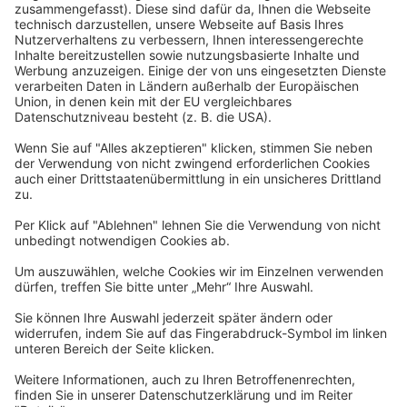
Rechtliches
Allgemeine Geschäftsbedingungen
Widerrufsbelehrung
Datenschutzerklärung
Barrierefreiheitserklärung
Impressum
Widerrufsformular
Newsletter
Per E-Mail informieren wir Sie über interessante Angebote.
Zum Newsletter anmelden
vhs Post
Unsere gedruckte
vhs Post
erscheint drei Mal im Jahr.
Zur vhs Post anmelden
Kontrast
Schriftgröße
A
A
A
Kurs-Merkliste