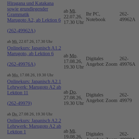
Hiragana und Katakana
sowie grundlegender
ab
Mi.
Ihr PC,
262-
Grammatik
22.07.26,
Notebook
49962A
Marugoto A2, ab Lektion 6
17.30 Uhr
(262-49962A)
ab
Mi.
22.07.26, 17.30 Uhr
Onlinekurs: Japanisch A1.2
Marugoto, ab Lektion 6
ab
Mo.
Digitales
262-
17.08.26,
(262-49976A)
Angebot: Zoom
49976A
19.30 Uhr
ab
Mo.
17.08.26, 19.30 Uhr
Onlinekurs: Japanisch A2.1
Lehrwerk: Marugoto A2 ab
ab
Do.
Lektion 11
Digitales
262-
27.08.26,
Angebot: Zoom
49979
(262-49979)
19.30 Uhr
ab
Do.
27.08.26, 19.30 Uhr
Onlinekurs: Japanisch A2.2
Lehrwerk: Marugoto A2 ab
ab
Mi.
Lektion 1
Digitales
262-
19.08.26,