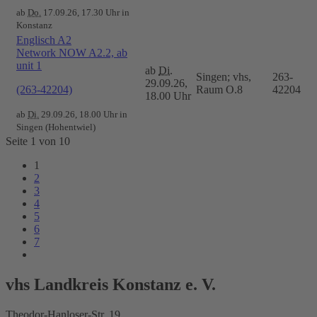
ab
Do.
17.09.26, 17.30 Uhr in
Konstanz
Englisch A2
Network NOW A2.2, ab
unit 1
ab
Di.
Singen; vhs,
263-
29.09.26,
(263-42204)
Raum O.8
42204
18.00 Uhr
ab
Di.
29.09.26, 18.00 Uhr in
Singen (Hohentwiel)
Seite 1 von 10
1
2
3
4
5
6
7
vhs Landkreis Konstanz e. V.
Theodor-Hanloser-Str. 19