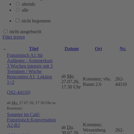
abends
alle
nicht begonnen
nicht ausgebucht
Filter leeren
–
Titel
Datum
Ort
Nr.
Französisch A1 für
Anfänger - Sommerkurs
3 Wochen intensiv mit 3
Terminen / Woche
ab
Mo.
Rencontres A1, Lektion
Konstanz; vhs,
262-
27.07.26,
1+2
Raum 2.6
44110
17.30 Uhr
(262-44110)
ab
Mo.
27.07.26, 17.30 Uhr in
Konstanz
Sommer im Café:
Französisch Konversation
Konstanz;
A2-B2
ab
Do.
Wessenberg
262-
30.07.26,