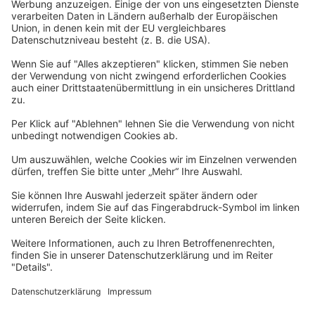
Datenschutzerklärung
Barrierefreiheitserklärung
Impressum
Widerrufsformular
Newsletter
Per E-Mail informieren wir Sie über interessante Angebote.
Zum Newsletter anmelden
vhs Post
Unsere gedruckte
vhs Post
erscheint drei Mal im Jahr.
Zur vhs Post anmelden
Kontrast
Schriftgröße
A
A
A
Kurs-Merkliste