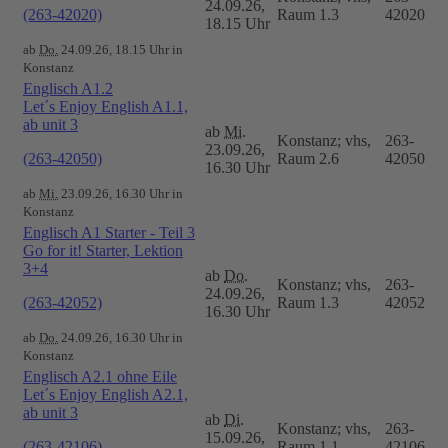
24.09.26,
(263-42020)
Raum 1.3
42020
18.15 Uhr
ab
Do.
24.09.26, 18.15 Uhr in
Konstanz
Englisch A1.2
Let´s Enjoy English A1.1,
ab unit 3
ab
Mi.
Konstanz; vhs,
263-
23.09.26,
(263-42050)
Raum 2.6
42050
16.30 Uhr
ab
Mi.
23.09.26, 16.30 Uhr in
Konstanz
Englisch A1 Starter - Teil 3
Go for it! Starter, Lektion
3+4
ab
Do.
Konstanz; vhs,
263-
24.09.26,
(263-42052)
Raum 1.3
42052
16.30 Uhr
ab
Do.
24.09.26, 16.30 Uhr in
Konstanz
Englisch A2.1 ohne Eile
Let´s Enjoy English A2.1,
ab unit 3
ab
Di.
Konstanz; vhs,
263-
15.09.26,
(263-42106)
Raum 1.1
42106