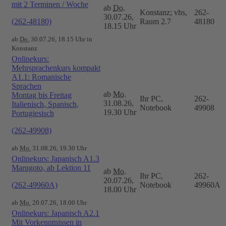
mit 2 Terminen / Woche
ab
Do.
Konstanz; vhs,
262-
30.07.26,
(262-48180)
Raum 2.7
48180
18.15 Uhr
ab
Do.
30.07.26, 18.15 Uhr in
Konstanz
Onlinekurs:
Mehrsprachenkurs kompakt
A1.1: Romanische
Sprachen
ab
Mo.
Montag bis Freitag
Ihr PC,
262-
31.08.26,
Italienisch, Spanisch,
Notebook
49908
19.30 Uhr
Portugiesisch
(262-49908)
ab
Mo.
31.08.26, 19.30 Uhr
Onlinekurs: Japanisch A1.3
Marugoto, ab Lektion 11
ab
Mo.
Ihr PC,
262-
20.07.26,
(262-49960A)
Notebook
49960A
18.00 Uhr
ab
Mo.
20.07.26, 18.00 Uhr
Onlinekurs: Japanisch A2.1
Mit Vorkenntnissen in