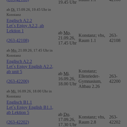
19.45 Uhr
ab
Di.
15.09.26, 19.45 Uhr in
Konstanz
Englisch A2.2
Let´s Enjoy A2.2, ab
Lektion 1
ab
Mo.
Konstanz; vhs,
263-
21.09.26,
(263-42108)
Raum 1.1
42108
17.45 Uhr
ab
Mo.
21.09.26, 17.45 Uhr in
Konstanz
Englisch A2.2
Let´s Enjoy English A2.2,
Konstanz;
ab unit 5
ab
Mi.
Ellenrieder-
263-
16.09.26,
(263-42200)
Gymnasium,
42200
18.00 Uhr
Altbau 2.26
ab
Mi.
16.09.26, 18.00 Uhr in
Konstanz
Englisch B1.1
Let´s Enjoy English B1.1,
ab Lektion 5
ab
Do.
Konstanz; vhs,
263-
17.09.26,
(263-42202)
Raum 2.8
42202
17.30 Uhr