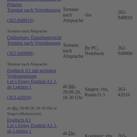
Präsenz
Termine
Termine nach Vereinbarung
262-
nach
vhs
948010
(262-948010)
Absprache
Termine nach Absprache
Onlinekurs: Einzelunterricht
Termine nach Vereinbarung
Termine
Ihr PC,
262-
nach
(262-949900)
Notebook
949900
Absprache
Termine nach Absprache
Englisch A1 mit geringen
Vorkenntnissen
Let´s Enjoy English A1.1,
ab
Mo.
ab Lektion 1
Singen; vhs,
263-
28.09.26,
Raum O.3
42010
(263-42010)
16.30 Uhr
ab
Mo.
28.09.26, 16.30 Uhr in
Singen (Hohentwiel)
Englisch A1
Let´s Enjoy English A1.1,
ab Lektion 1
ab
Do.
Konstanz; vhs,
263-