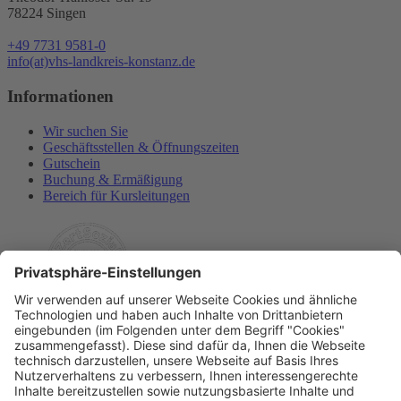
78224 Singen
+49 7731 9581-0
info(at)vhs-landkreis-konstanz.de
Informationen
Wir suchen Sie
Geschäftsstellen & Öffnungszeiten
Gutschein
Buchung & Ermäßigung
Bereich für Kursleitungen
Rechtliches
Allgemeine Geschäftsbedingungen
Widerrufsbelehrung