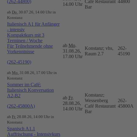
(262-44800)
Café Restaurant
44800
14.00 Uhr
Bar
ab
Do.
30.07.26, 14.00 Uhr in
Konstanz
Italienisch A1 für Anfänger
- intensiv
Kompaktkurs mit 3
Terminen / Woche
ab
Mo.
Für Teilnehmende ohne
Konstanz; vhs,
262-
31.08.26,
Vorkenntnisse
Raum 2.7
45190
17.00 Uhr
(262-45190)
ab
Mo.
31.08.26, 17.00 Uhr in
Konstanz
Sommer im Café:
Italienisch Konversation
Konstanz;
A2-B2
ab
Fr.
Wessenberg
262-
28.08.26,
(262-45800A)
Café Restaurant
45800A
14.00 Uhr
Bar
ab
Fr.
28.08.26, 14.00 Uhr in
Konstanz
Spanisch A1.1
Auffrischung - Intensivkurs