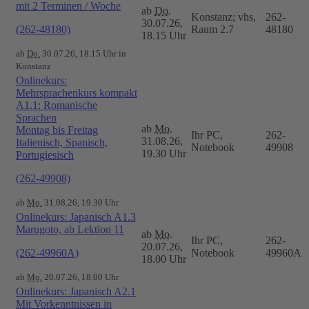
mit 2 Terminen / Woche
ab
Do.
Konstanz; vhs,
262-
30.07.26,
(262-48180)
Raum 2.7
48180
18.15 Uhr
ab
Do.
30.07.26, 18.15 Uhr in
Konstanz
Onlinekurs:
Mehrsprachenkurs kompakt
A1.1: Romanische
Sprachen
ab
Mo.
Montag bis Freitag
Ihr PC,
262-
31.08.26,
Italienisch, Spanisch,
Notebook
49908
19.30 Uhr
Portugiesisch
(262-49908)
ab
Mo.
31.08.26, 19.30 Uhr
Onlinekurs: Japanisch A1.3
Marugoto, ab Lektion 11
ab
Mo.
Ihr PC,
262-
20.07.26,
(262-49960A)
Notebook
49960A
18.00 Uhr
ab
Mo.
20.07.26, 18.00 Uhr
Onlinekurs: Japanisch A2.1
Mit Vorkenntnissen in