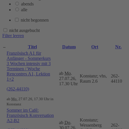
abends
alle
nicht begonnen
nicht ausgebucht
Filter leeren
–
Titel
Datum
Ort
Nr.
Französisch A1 für
Anfänger - Sommerkurs
3 Wochen intensiv mit 3
Terminen / Woche
ab
Mo.
Rencontres A1, Lektion
Konstanz; vhs,
262-
27.07.26,
1+2
Raum 2.6
44110
17.30 Uhr
(262-44110)
ab
Mo.
27.07.26, 17.30 Uhr in
Konstanz
Sommer im Café:
Französisch Konversation
Konstanz;
A2-B2
ab
Do.
Wessenberg
262-
30.07.26,