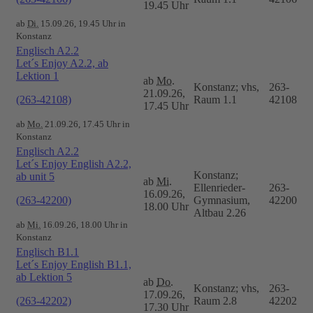
19.45 Uhr
ab
Di.
15.09.26, 19.45 Uhr in
Konstanz
Englisch A2.2
Let´s Enjoy A2.2, ab
Lektion 1
ab
Mo.
Konstanz; vhs,
263-
21.09.26,
(263-42108)
Raum 1.1
42108
17.45 Uhr
ab
Mo.
21.09.26, 17.45 Uhr in
Konstanz
Englisch A2.2
Let´s Enjoy English A2.2,
Konstanz;
ab unit 5
ab
Mi.
Ellenrieder-
263-
16.09.26,
(263-42200)
Gymnasium,
42200
18.00 Uhr
Altbau 2.26
ab
Mi.
16.09.26, 18.00 Uhr in
Konstanz
Englisch B1.1
Let´s Enjoy English B1.1,
ab Lektion 5
ab
Do.
Konstanz; vhs,
263-
17.09.26,
(263-42202)
Raum 2.8
42202
17.30 Uhr