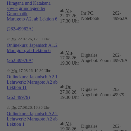
Hiragana und Katakana
sowie grundlegender
ab
Mi.
Ihr PC,
262-
Grammatik
22.07.26,
Notebook
49962A
Marugoto A2, ab Lektion 6
17.30 Uhr
(262-49962A)
ab
Mi.
22.07.26, 17.30 Uhr
Onlinekurs: Japanisch A1.2
Marugoto, ab Lektion 6
ab
Mo.
Digitales
262-
17.08.26,
(262-49976A)
Angebot: Zoom
49976A
19.30 Uhr
ab
Mo.
17.08.26, 19.30 Uhr
Onlinekurs: Japanisch A2.1
Lehrwerk: Marugoto A2 ab
ab
Do.
Lektion 11
Digitales
262-
27.08.26,
Angebot: Zoom
49979
(262-49979)
19.30 Uhr
ab
Do.
27.08.26, 19.30 Uhr
Onlinekurs: Japanisch A2.2
Lehrwerk: Marugoto A2 ab
ab
Mi.
Lektion 1
Digitales
262-
19.08.26,