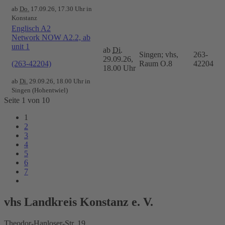
ab
Do.
17.09.26, 17.30 Uhr in
Konstanz
Englisch A2
Network NOW A2.2, ab
unit 1
ab
Di.
Singen; vhs,
263-
29.09.26,
(263-42204)
Raum O.8
42204
18.00 Uhr
ab
Di.
29.09.26, 18.00 Uhr in
Singen (Hohentwiel)
Seite 1 von 10
1
2
3
4
5
6
7
vhs Landkreis Konstanz e. V.
Theodor-Hanloser-Str. 19