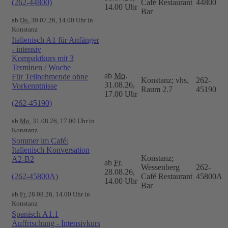
(262-44800)
Café Restaurant
44800
14.00 Uhr
Bar
ab
Do.
30.07.26, 14.00 Uhr in
Konstanz
Italienisch A1 für Anfänger
- intensiv
Kompaktkurs mit 3
Terminen / Woche
ab
Mo.
Für Teilnehmende ohne
Konstanz; vhs,
262-
31.08.26,
Vorkenntnisse
Raum 2.7
45190
17.00 Uhr
(262-45190)
ab
Mo.
31.08.26, 17.00 Uhr in
Konstanz
Sommer im Café:
Italienisch Konversation
Konstanz;
A2-B2
ab
Fr.
Wessenberg
262-
28.08.26,
(262-45800A)
Café Restaurant
45800A
14.00 Uhr
Bar
ab
Fr.
28.08.26, 14.00 Uhr in
Konstanz
Spanisch A1.1
Auffrischung - Intensivkurs