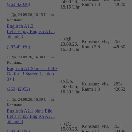
24.09.26,
(263-42020)
Raum 1.3
42020
18.15 Uhr
ab
Do.
24.09.26, 18.15 Uhr in
Konstanz
Englisch A1.2
Let´s Enjoy English A1.1,
ab unit 3
ab
Mi.
Konstanz; vhs,
263-
23.09.26,
(263-42050)
Raum 2.6
42050
16.30 Uhr
ab
Mi.
23.09.26, 16.30 Uhr in
Konstanz
Englisch A1 Starter - Teil 3
Go for it! Starter, Lektion
3+4
ab
Do.
Konstanz; vhs,
263-
24.09.26,
(263-42052)
Raum 1.3
42052
16.30 Uhr
ab
Do.
24.09.26, 16.30 Uhr in
Konstanz
Englisch A2.1 ohne Eile
Let´s Enjoy English A2.1,
ab unit 3
ab
Di.
Konstanz; vhs,
263-
15.09.26,
(263-42106)
Raum 1.1
42106