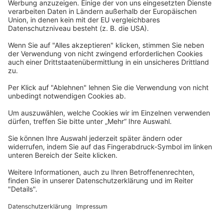
Datenschutzerklärung
Barrierefreiheitserklärung
Impressum
Widerrufsformular
Newsletter
Per E-Mail informieren wir Sie über interessante Angebote.
Zum Newsletter anmelden
vhs Post
Unsere gedruckte
vhs Post
erscheint drei Mal im Jahr.
Zur vhs Post anmelden
Kontrast
Schriftgröße
A
A
A
Kurs-Merkliste