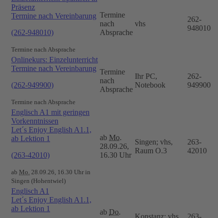
Präsenz
Termine
Termine nach Vereinbarung
262-
nach
vhs
948010
(262-948010)
Absprache
Termine nach Absprache
Onlinekurs: Einzelunterricht
Termine nach Vereinbarung
Termine
Ihr PC,
262-
nach
(262-949900)
Notebook
949900
Absprache
Termine nach Absprache
Englisch A1 mit geringen
Vorkenntnissen
Let´s Enjoy English A1.1,
ab
Mo.
ab Lektion 1
Singen; vhs,
263-
28.09.26,
Raum O.3
42010
(263-42010)
16.30 Uhr
ab
Mo.
28.09.26, 16.30 Uhr in
Singen (Hohentwiel)
Englisch A1
Let´s Enjoy English A1.1,
ab Lektion 1
ab
Do.
Konstanz; vhs,
263-