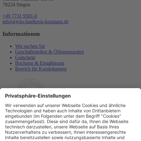
78224 Singen
+49 7731 9581-0
info(at)vhs-landkreis-konstanz.de
Informationen
Wir suchen Sie
Geschäftsstellen & Öffnungszeiten
Gutschein
Buchung & Ermäßigung
Bereich für Kursleitungen
Rechtliches
Allgemeine Geschäftsbedingungen
Widerrufsbelehrung