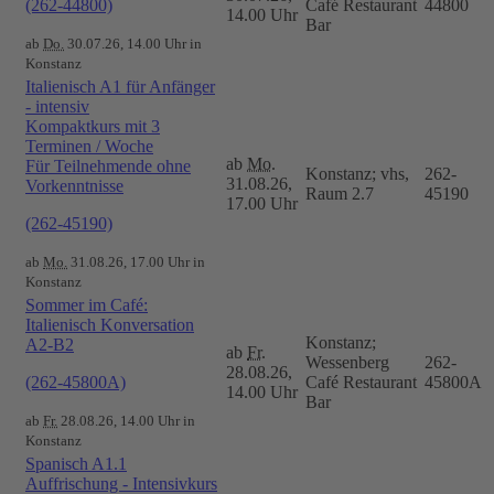
(262-44800)
Café Restaurant
44800
14.00 Uhr
Bar
ab
Do.
30.07.26, 14.00 Uhr in
Konstanz
Italienisch A1 für Anfänger
- intensiv
Kompaktkurs mit 3
Terminen / Woche
ab
Mo.
Für Teilnehmende ohne
Konstanz; vhs,
262-
31.08.26,
Vorkenntnisse
Raum 2.7
45190
17.00 Uhr
(262-45190)
ab
Mo.
31.08.26, 17.00 Uhr in
Konstanz
Sommer im Café:
Italienisch Konversation
Konstanz;
A2-B2
ab
Fr.
Wessenberg
262-
28.08.26,
(262-45800A)
Café Restaurant
45800A
14.00 Uhr
Bar
ab
Fr.
28.08.26, 14.00 Uhr in
Konstanz
Spanisch A1.1
Auffrischung - Intensivkurs