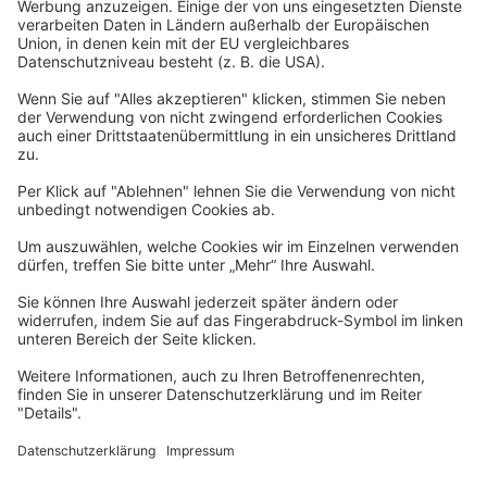
Datenschutzerklärung
Barrierefreiheitserklärung
Impressum
Widerrufsformular
Newsletter
Per E-Mail informieren wir Sie über interessante Angebote.
Zum Newsletter anmelden
vhs Post
Unsere gedruckte
vhs Post
erscheint drei Mal im Jahr.
Zur vhs Post anmelden
Kontrast
Schriftgröße
A
A
A
Kurs-Merkliste