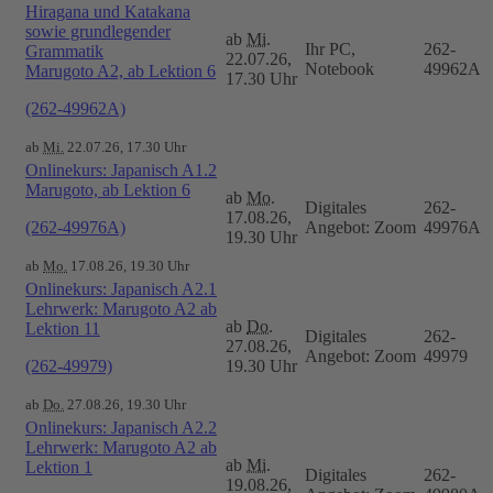
Hiragana und Katakana
sowie grundlegender
ab
Mi.
Ihr PC,
262-
Grammatik
22.07.26,
Notebook
49962A
Marugoto A2, ab Lektion 6
17.30 Uhr
(262-49962A)
ab
Mi.
22.07.26, 17.30 Uhr
Onlinekurs: Japanisch A1.2
Marugoto, ab Lektion 6
ab
Mo.
Digitales
262-
17.08.26,
(262-49976A)
Angebot: Zoom
49976A
19.30 Uhr
ab
Mo.
17.08.26, 19.30 Uhr
Onlinekurs: Japanisch A2.1
Lehrwerk: Marugoto A2 ab
ab
Do.
Lektion 11
Digitales
262-
27.08.26,
Angebot: Zoom
49979
(262-49979)
19.30 Uhr
ab
Do.
27.08.26, 19.30 Uhr
Onlinekurs: Japanisch A2.2
Lehrwerk: Marugoto A2 ab
ab
Mi.
Lektion 1
Digitales
262-
19.08.26,