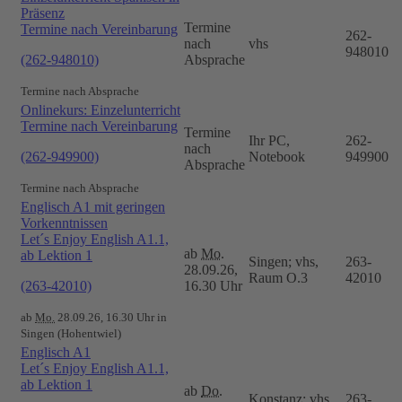
Präsenz
Termine
Termine nach Vereinbarung
262-
nach
vhs
948010
(262-948010)
Absprache
Termine nach Absprache
Onlinekurs: Einzelunterricht
Termine nach Vereinbarung
Termine
Ihr PC,
262-
nach
(262-949900)
Notebook
949900
Absprache
Termine nach Absprache
Englisch A1 mit geringen
Vorkenntnissen
Let´s Enjoy English A1.1,
ab
Mo.
ab Lektion 1
Singen; vhs,
263-
28.09.26,
Raum O.3
42010
(263-42010)
16.30 Uhr
ab
Mo.
28.09.26, 16.30 Uhr in
Singen (Hohentwiel)
Englisch A1
Let´s Enjoy English A1.1,
ab Lektion 1
ab
Do.
Konstanz; vhs,
263-