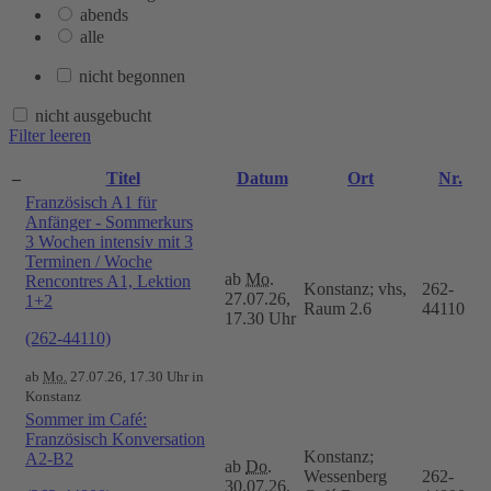
abends
alle
nicht begonnen
nicht ausgebucht
Filter leeren
–
Titel
Datum
Ort
Nr.
Französisch A1 für
Anfänger - Sommerkurs
3 Wochen intensiv mit 3
Terminen / Woche
ab
Mo.
Rencontres A1, Lektion
Konstanz; vhs,
262-
27.07.26,
1+2
Raum 2.6
44110
17.30 Uhr
(262-44110)
ab
Mo.
27.07.26, 17.30 Uhr in
Konstanz
Sommer im Café:
Französisch Konversation
Konstanz;
A2-B2
ab
Do.
Wessenberg
262-
30.07.26,