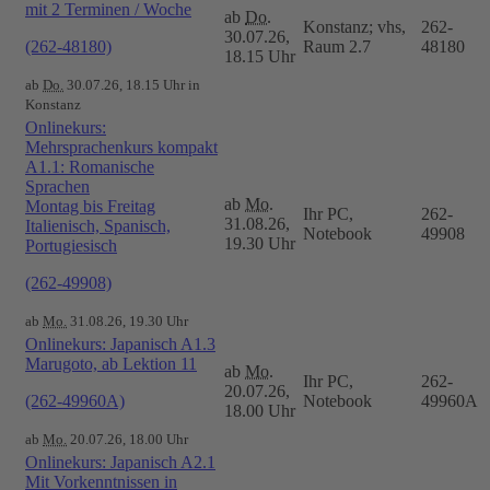
mit 2 Terminen / Woche
ab
Do.
Konstanz; vhs,
262-
30.07.26,
(262-48180)
Raum 2.7
48180
18.15 Uhr
ab
Do.
30.07.26, 18.15 Uhr in
Konstanz
Onlinekurs:
Mehrsprachenkurs kompakt
A1.1: Romanische
Sprachen
ab
Mo.
Montag bis Freitag
Ihr PC,
262-
31.08.26,
Italienisch, Spanisch,
Notebook
49908
19.30 Uhr
Portugiesisch
(262-49908)
ab
Mo.
31.08.26, 19.30 Uhr
Onlinekurs: Japanisch A1.3
Marugoto, ab Lektion 11
ab
Mo.
Ihr PC,
262-
20.07.26,
(262-49960A)
Notebook
49960A
18.00 Uhr
ab
Mo.
20.07.26, 18.00 Uhr
Onlinekurs: Japanisch A2.1
Mit Vorkenntnissen in