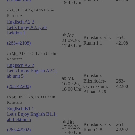
19.45 Uhr
ab
Di.
15.09.26, 19.45 Uhr in
Konstanz
Englisch A2.2
Let´s Enjoy A2.2, ab
Lektion 1
ab
Mo.
Konstanz; vhs,
263-
21.09.26,
(263-42108)
Raum 1.1
42108
17.45 Uhr
ab
Mo.
21.09.26, 17.45 Uhr in
Konstanz
Englisch A2.2
Let´s Enjoy English A2.2,
Konstanz;
ab unit 5
ab
Mi.
Ellenrieder-
263-
16.09.26,
(263-42200)
Gymnasium,
42200
18.00 Uhr
Altbau 2.26
ab
Mi.
16.09.26, 18.00 Uhr in
Konstanz
Englisch B1.1
Let´s Enjoy English B1.1,
ab Lektion 5
ab
Do.
Konstanz; vhs,
263-
17.09.26,
(263-42202)
Raum 2.8
42202
17.30 Uhr