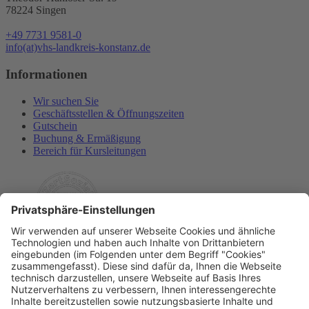
78224 Singen
+49 7731 9581-0
info(at)vhs-landkreis-konstanz.de
Informationen
Wir suchen Sie
Geschäftsstellen & Öffnungszeiten
Gutschein
Buchung & Ermäßigung
Bereich für Kursleitungen
Rechtliches
Allgemeine Geschäftsbedingungen
Widerrufsbelehrung