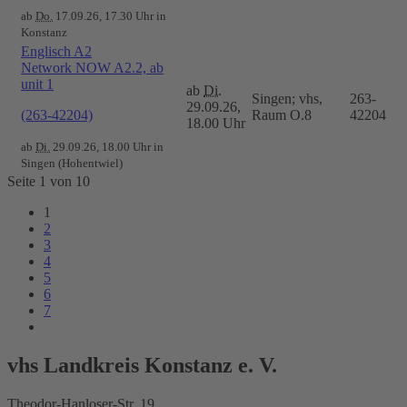
ab
Do.
17.09.26, 17.30 Uhr in
Konstanz
Englisch A2
Network NOW A2.2, ab
unit 1
ab
Di.
Singen; vhs,
263-
29.09.26,
(263-42204)
Raum O.8
42204
18.00 Uhr
ab
Di.
29.09.26, 18.00 Uhr in
Singen (Hohentwiel)
Seite 1 von 10
1
2
3
4
5
6
7
vhs Landkreis Konstanz e. V.
Theodor-Hanloser-Str. 19