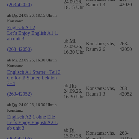
24.09.26,
(263-42020)
Raum 1.3
42020
18.15 Uhr
ab
Do.
24.09.26, 18.15 Uhr in
Konstanz
Englisch A1.2
Let´s Enjoy English A1.1,
ab unit 3
ab
Mi.
Konstanz; vhs,
263-
23.09.26,
(263-42050)
Raum 2.6
42050
16.30 Uhr
ab
Mi.
23.09.26, 16.30 Uhr in
Konstanz
Englisch A1 Starter - Teil 3
Go for it! Starter, Lektion
3+4
ab
Do.
Konstanz; vhs,
263-
24.09.26,
(263-42052)
Raum 1.3
42052
16.30 Uhr
ab
Do.
24.09.26, 16.30 Uhr in
Konstanz
Englisch A2.1 ohne Eile
Let´s Enjoy English A2.1,
ab unit 3
ab
Di.
Konstanz; vhs,
263-
15.09.26,
(263-42106)
Raum 1.1
42106