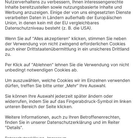
Allgemeine Geschäftsbedingungen
Widerrufsbelehrung
Datenschutzerklärung
Barrierefreiheitserklärung
Impressum
Widerrufsformular
Newsletter
Per E-Mail informieren wir Sie über interessante Angebote.
Zum Newsletter anmelden
vhs Post
Unsere gedruckte
vhs Post
erscheint drei Mal im Jahr.
Zur vhs Post anmelden
Kontrast
Schriftgröße
A
A
A
Kurs-Merkliste