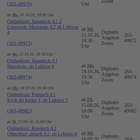
Zoom
(263-49970)
Uhr
ab
Mo.
05.10.26, 18.00 Uhr
Onlinekurs: Japanisch A2.2
Lehrwerk: Marugoto A2 ab Lektion
ab
Mi.
Digitales
4
21.10.26,
263-
Angebot:
19.30
49972
(263-49972)
Zoom
Uhr
ab
Mi.
21.10.26, 19.30 Uhr
Onlinekurs: Japanisch A1
ab
Mo.
Marugoto, ab Lektion 9
Digitales
19.10.26,
263-
Angebot:
(263-49974)
19.30
49974
Zoom
Uhr
ab
Mo.
19.10.26, 19.30 Uhr
Onlinekurs: Polnisch A1
ab
Di.
Krok po kroku 1, ab Lektion 7
Digitales
15.09.26,
263-
Angebot:
(263-49982)
18.00
49982
Zoom
Uhr
ab
Di.
15.09.26, 18.00 Uhr
Onlinekurs: Russisch A2
ab
Mi.
Otlischno! aktuell A2, ab Lektion 8
Digitales
16.09.26,
263-