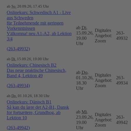
ab
So.
20.09.26, 17.45 Uhr
Onlinekurs: Schwedisch A1 - Live
aus Schweden
für Teilnehmende mit geringen
ab
Di.
Vorkenntnissen
Digitales
15.09.26,
263-
Välkomna! neu A1-A2, ab Lektion
Angebot:
19.00
49932
3/4
Zoom
Uhr
(263-49932)
ab
Di.
15.09.26, 19.00 Uhr
Onlinekurs: Chinesisch B2
Das neue praktische Chinesisch,
ab
Do.
Digitales
Band 4, Lektion 49
01.10.26,
263-
Angebot:
18.30
49934
(263-49934)
Zoom
Uhr
ab
Do.
01.10.26, 18.30 Uhr
Onlinekurs: Dänisch B1
Så kan du lære det A2-B1, Dansk
ab
Mi.
for fortsættere, Grundbog, ab
Digitales
23.09.26,
263-
Lektion 10
Angebot:
19.00
49942
Zoom
(263-49942)
Uhr