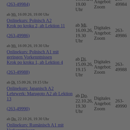
Angebot:
(263-49984)
19.00
49984
Zoom
Uhr
ab
Mi.
16.09.26, 19.00 Uhr
Onlinekurs: Polnisch A2
ab
Mi.
Krok po kroku 2, ab Lektion 11
Digitales
16.09.26,
263-
Angebot:
(263-49986)
19.30
49986
Zoom
Uhr
ab
Mi.
16.09.26, 19.30 Uhr
Onlinekurs: Polnisch A1 mit
geringen Vorkenntnissen
ab
Di.
Digitales
Krok po kroku 1, ab Lektion 4
15.09.26,
263-
Angebot:
19.15
49988
(263-49988)
Zoom
Uhr
ab
Di.
15.09.26, 19.15 Uhr
Onlinekurs: Japanisch A2
Lehrwerk: Marugoto A2 ab Lektion
ab
Do.
Digitales
13
22.10.26,
263-
Angebot:
19.30
49990
(263-49990)
Zoom
Uhr
ab
Do.
22.10.26, 19.30 Uhr
Onlinekurs: Rumänisch A1 mit