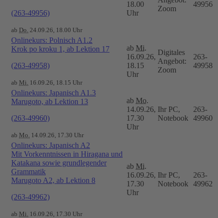
18.00
49956
Zoom
(263-49956)
Uhr
ab
Do.
24.09.26, 18.00 Uhr
Onlinekurs: Polnisch A1.2
ab
Mi.
Krok po kroku 1, ab Lektion 17
Digitales
16.09.26,
263-
Angebot:
(263-49958)
18.15
49958
Zoom
Uhr
ab
Mi.
16.09.26, 18.15 Uhr
Onlinekurs: Japanisch A1.3
ab
Mo.
Marugoto, ab Lektion 13
14.09.26,
Ihr PC,
263-
(263-49960)
17.30
Notebook
49960
Uhr
ab
Mo.
14.09.26, 17.30 Uhr
Onlinekurs: Japanisch A2
Mit Vorkenntnissen in Hiragana und
Katakana sowie grundlegender
ab
Mi.
Grammatik
16.09.26,
Ihr PC,
263-
Marugoto A2, ab Lektion 8
17.30
Notebook
49962
Uhr
(263-49962)
ab
Mi.
16.09.26, 17.30 Uhr