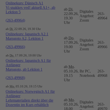
Onlinekurs: Dänisch A1
Vi snakkes ved! aktuell A1+, ab
ab
Di.
Digitales
Lektion 5
22.09.26,
263-
Angebot:
19.30
49964
(263-49964)
Zoom
Uhr
ab
Di.
22.09.26, 19.30 Uhr
Onlinekurs: Japanisch A2.1
ab
Do.
Marugoto A2, Lektion 1
Digitales
17.09.26,
263-
Angebot:
(263-49966)
19.00
49966
Zoom
Uhr
ab
Do.
17.09.26, 19.00 Uhr
Onlinekurs: Japanisch A1 für
Anfänger
ab
Mo.
Marugoto, ab Lektion 1
05.10.26,
Ihr PC,
263-
19.15
Notebook
49968
(263-49968)
Uhr
ab
Mo.
05.10.26, 19.15 Uhr
Onlinekurs: Norwegisch A1 für
Anfänger
ab
Mo.
Lehrmaterialien direkt über die
Digitales
05.10.26,
263-
Dozentin im Kurs erhältlich
Angebot:
18.00
49970