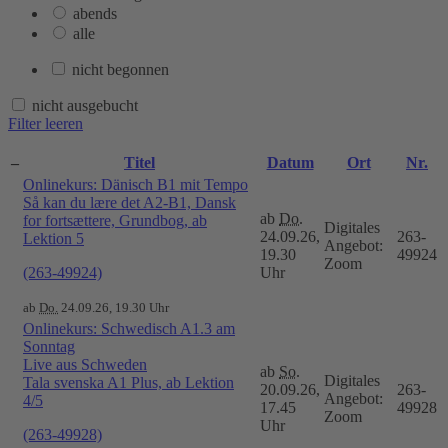
abends
alle
nicht begonnen
nicht ausgebucht
Filter leeren
–
Titel
Datum
Ort
Nr.
Onlinekurs: Dänisch B1 mit Tempo
Så kan du lære det A2-B1, Dansk
ab
Do.
for fortsættere, Grundbog, ab
Digitales
24.09.26,
263-
Lektion 5
Angebot:
19.30
49924
Zoom
(263-49924)
Uhr
ab
Do.
24.09.26, 19.30 Uhr
Onlinekurs: Schwedisch A1.3 am
Sonntag
Live aus Schweden
ab
So.
Digitales
Tala svenska A1 Plus, ab Lektion
20.09.26,
263-
Angebot:
4/5
17.45
49928
Zoom
Uhr
(263-49928)