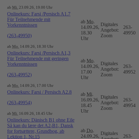
ab
Mi.
23.09.26, 19.00 Uhr
Onlinekurs: Farsi /Persisch A1.7
Für Teilnehmende mit
ab
Mo.
Digitales
Vorkenntnissen
14.09.26,
263-
Angebot:
18.30
49950
(263-49950)
Zoom
Uhr
ab
Mo.
14.09.26, 18.30 Uhr
Onlinekurs: Farsi /Persisch A1,3
Für Teilnehmende mit geringen
ab
Mo.
Digitales
Vorkenntnissen
14.09.26,
263-
Angebot:
17.00
49952
(263-49952)
Zoom
Uhr
ab
Mo.
14.09.26, 17.00 Uhr
Onlinekurs: Farsi / Persisch A2.8
ab
Mi.
Digitales
16.09.26,
263-
(263-49954)
Angebot:
18.45
49954
Zoom
Uhr
ab
Mi.
16.09.26, 18.45 Uhr
Onlinekurs: Dänisch B1 ohne Eile
Så kan du lære det A2-B1, Dansk
ab
Do.
for fortsættere, Grundbog, ab
Digitales
24.09.26,
263-
Lektion 1, Nr.15
Angebot: