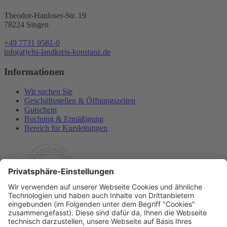
Theodor-Hanloser-Str. 19
78224 Singen
+49 7731 9581-0
info(at)vhs-landkreis-konstanz.de
Informationen
Wir suchen Sie
Geschäftsstellen & Öffnungszeiten
Gutschein
Buchung & Ermäßigung
Bereich für Kursleitungen
Rechtliches