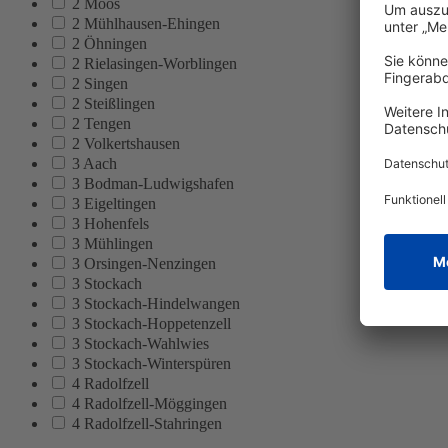
2 Moos
2 Mühlhausen-Ehingen
2 Öhningen
2 Rielasingen-Worblingen
2 Singen
2 Steißlingen
2 Tengen
2 Volkertshausen
3 Aach
3 Bodman-Ludwigshafen
3 Eigeltingen
3 Hohenfels
3 Mühlingen
3 Orsingen-Nenzingen
3 Stockach
3 Stockach-Hindelwangen
3 Stockach-Hoppetenzell
3 Stockach-Wahlwies
3 Stockach-Winterspüren
4 Radolfzell
4 Radolfzell-Möggingen
4 Radolfzell-Stahringen