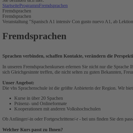
Sie befinden sich hier:
Startseite
Programm
Fremdsprachen
Fremdsprachen
Fremdsprachen
Veranstaltung "Spanisch A1 intensiv Con gusto nuevo A1, ab Lektion
Fremdsprachen
Sprachen verbinden, schaffen Kontakte, verändern die Perspekti
In unseren Fremdsprachenkursen erlernen Sie nicht nur die Sprache I
sich Gleichgesinnte treffen, die nicht selten zu guten Bekannten, Fr
Unser Angebot:
Die vhs Sprachenschule ist die größte Anbieterin der Region. Wir bie
Kurse in über 20 Spachen
Präsenz- und Onlineformate
Kooperationen mit anderen Volkshochschulen
Ob Anfänger/-in oder Fortgeschrittene/-r - bei uns finden Sie den pas
Welcher Kurs passt zu Ihnen?