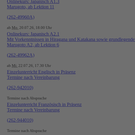
Onlinekurs: Japanisch A1.3
Marugoto, ab Lektion 11
(262-49960A)
ab
Mo.
20.07.26, 18.00 Uhr
Onlinekurs: Japanisch A2.1
Mit Vorkenntnissen in Hiragana und Katakana sowie grundlegend
Marugoto A2, ab Lektion 6
(262-49962A)
ab
Mi.
22.07.26, 17.30 Uhr
Einzelunterricht Englisch in Präsenz
Termine nach Vereinbarung
(262-942010)
Termine nach Absprache
Einzelunterricht Französisch in Präsenz
Termine nach Vereinbarung
(262-944010)
Termine nach Absprache