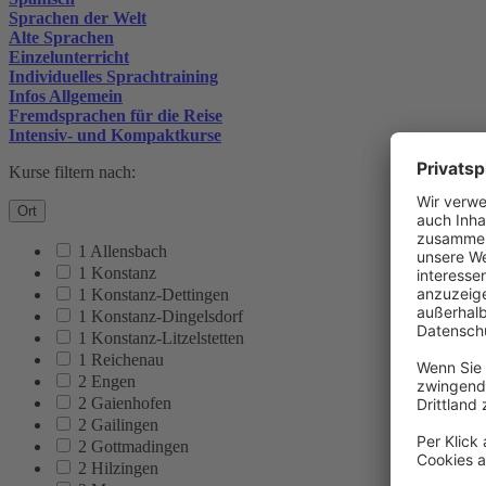
Sprachen der Welt
Alte Sprachen
Einzelunterricht
Individuelles Sprachtraining
Infos Allgemein
Fremdsprachen für die Reise
Intensiv- und Kompaktkurse
Kurse filtern nach:
Ort
1 Allensbach
1 Konstanz
1 Konstanz-Dettingen
1 Konstanz-Dingelsdorf
1 Konstanz-Litzelstetten
1 Reichenau
2 Engen
2 Gaienhofen
2 Gailingen
2 Gottmadingen
2 Hilzingen