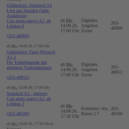
Onlinekurs: Spanisch A1
Live aus Spanien (Jaén,
Andalucía)
ab
Mo.
Digitales
Con gusto nuevo A1, ab
263-
14.09.26,
Angebot:
Lektion 8
48900
17.00 Uhr
Zoom
(263-48900)
ab
Mo.
14.09.26, 17.00 Uhr
Onlinekurs: Farsi /Persisch
A1,3
Für Teilnehmende mit
ab
Mo.
Digitales
263-
geringen Vorkenntnissen
14.09.26,
Angebot:
49952
17.00 Uhr
Zoom
(263-49952)
ab
Mo.
14.09.26, 17.00 Uhr
Spanisch A2 - intensiv
Con gusto nuevo A2, ab
Lektion 3
ab
Mo.
Konstanz; vhs,
263-
14.09.26,
(263-48100)
Raum 2.7
48100
17.30 Uhr
ab
Mo.
14.09.26, 17.30 Uhr in
Konstanz