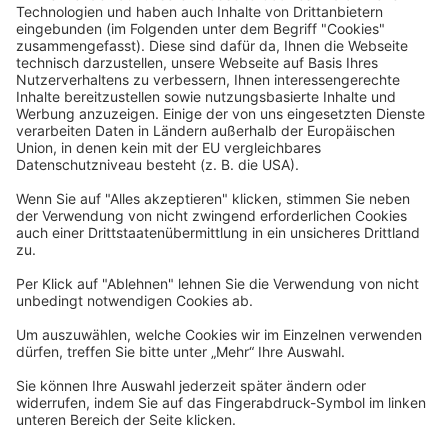
Rechtliches
Allgemeine Geschäftsbedingungen
Widerrufsbelehrung
Datenschutzerklärung
Barrierefreiheitserklärung
Impressum
Widerrufsformular
Newsletter
Per E-Mail informieren wir Sie über interessante Angebote.
Zum Newsletter anmelden
vhs Post
Unsere gedruckte
vhs Post
erscheint drei Mal im Jahr.
Zur vhs Post anmelden
Kontrast
Schriftgröße
A
A
A