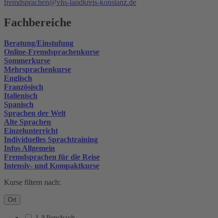
fremdsprachen@vhs-landkreis-konstanz.de
Fachbereiche
Beratung/Einstufung
Online-Fremdsprachenkurse
Sommerkurse
Mehrsprachenkurse
Englisch
Französisch
Italienisch
Spanisch
Sprachen der Welt
Alte Sprachen
Einzelunterricht
Individuelles Sprachtraining
Infos Allgemein
Fremdsprachen für die Reise
Intensiv- und Kompaktkurse
Kurse filtern nach:
Ort
1 Allensbach