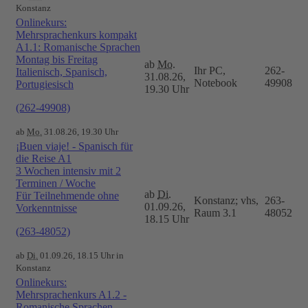
Konstanz
Onlinekurs:
Mehrsprachenkurs kompakt
A1.1: Romanische Sprachen
Montag bis Freitag
ab
Mo.
Ihr PC,
262-
Italienisch, Spanisch,
31.08.26,
Notebook
49908
Portugiesisch
19.30 Uhr
(262-49908)
ab
Mo.
31.08.26, 19.30 Uhr
¡Buen viaje! - Spanisch für
die Reise A1
3 Wochen intensiv mit 2
Terminen / Woche
ab
Di.
Für Teilnehmende ohne
Konstanz; vhs,
263-
01.09.26,
Vorkenntnisse
Raum 3.1
48052
18.15 Uhr
(263-48052)
ab
Di.
01.09.26, 18.15 Uhr in
Konstanz
Onlinekurs:
Mehrsprachenkurs A1.2 -
Romanische Sprachen