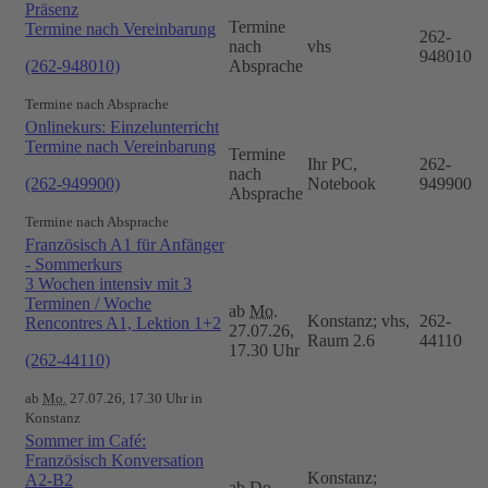
Präsenz
Termine
Termine nach Vereinbarung
262-
nach
vhs
948010
(262-948010)
Absprache
Termine nach Absprache
Onlinekurs: Einzelunterricht
Termine nach Vereinbarung
Termine
Ihr PC,
262-
nach
(262-949900)
Notebook
949900
Absprache
Termine nach Absprache
Französisch A1 für Anfänger
- Sommerkurs
3 Wochen intensiv mit 3
Terminen / Woche
ab
Mo.
Konstanz; vhs,
262-
Rencontres A1, Lektion 1+2
27.07.26,
Raum 2.6
44110
17.30 Uhr
(262-44110)
ab
Mo.
27.07.26, 17.30 Uhr in
Konstanz
Sommer im Café:
Französisch Konversation
Konstanz;
A2-B2
ab
Do.