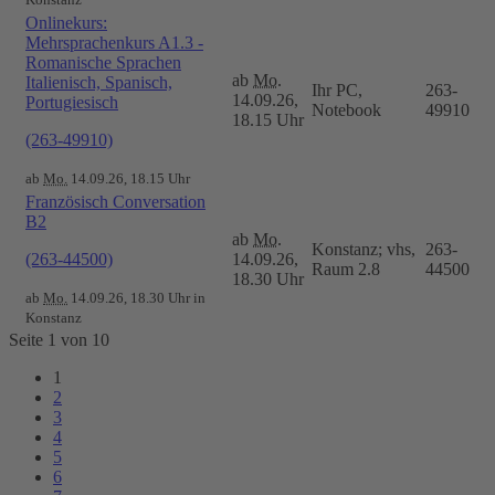
Onlinekurs:
Mehrsprachenkurs A1.3 -
Romanische Sprachen
ab
Mo.
Italienisch, Spanisch,
Ihr PC,
263-
14.09.26,
Portugiesisch
Notebook
49910
18.15 Uhr
(263-49910)
ab
Mo.
14.09.26, 18.15 Uhr
Französisch Conversation
B2
ab
Mo.
Konstanz; vhs,
263-
(263-44500)
14.09.26,
Raum 2.8
44500
18.30 Uhr
ab
Mo.
14.09.26, 18.30 Uhr in
Konstanz
Seite 1 von 10
1
2
3
4
5
6