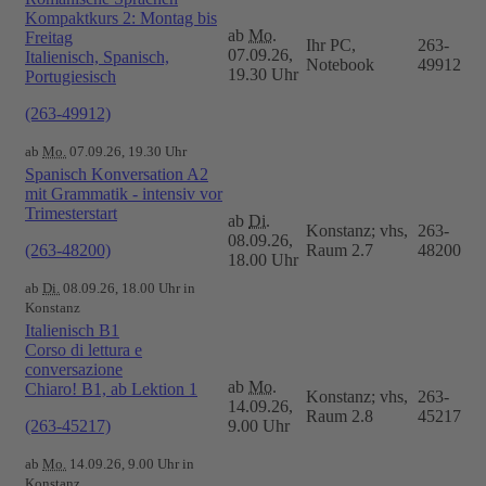
Kompaktkurs 2: Montag bis
ab
Mo.
Freitag
Ihr PC,
263-
07.09.26,
Italienisch, Spanisch,
Notebook
49912
19.30 Uhr
Portugiesisch
(263-49912)
ab
Mo.
07.09.26, 19.30 Uhr
Spanisch Konversation A2
mit Grammatik - intensiv vor
Trimesterstart
ab
Di.
Konstanz; vhs,
263-
08.09.26,
(263-48200)
Raum 2.7
48200
18.00 Uhr
ab
Di.
08.09.26, 18.00 Uhr in
Konstanz
Italienisch B1
Corso di lettura e
conversazione
ab
Mo.
Chiaro! B1, ab Lektion 1
Konstanz; vhs,
263-
14.09.26,
Raum 2.8
45217
(263-45217)
9.00 Uhr
ab
Mo.
14.09.26, 9.00 Uhr in
Konstanz