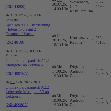
Wessenberg
262-
30.07.26,
(262-44800)
Café
44800
14.00 Uhr
Restaurant Bar
ab
Do.
30.07.26, 14.00 Uhr in
Konstanz
Spanisch A1.1 Auffrischung
- Intensivkurs mit 2
Terminen / Woche
ab
Do.
Konstanz; vhs,
262-
30.07.26,
(262-48180)
Raum 2.7
48180
18.15 Uhr
ab
Do.
30.07.26, 18.15 Uhr in
Konstanz
Onlinekurs: Japanisch A1.2
Marugoto, ab Lektion 6
ab
Mo.
Digitales
262-
17.08.26,
Angebot:
(262-49976A)
49976A
19.30 Uhr
Zoom
ab
Mo.
17.08.26, 19.30 Uhr
Onlinekurs: Japanisch A2.2
Lehrwerk: Marugoto A2 ab
ab
Mi.
Digitales
Lektion 1
262-
19.08.26,
Angebot:
49980A
(262-49980A)
19.30 Uhr
Zoom