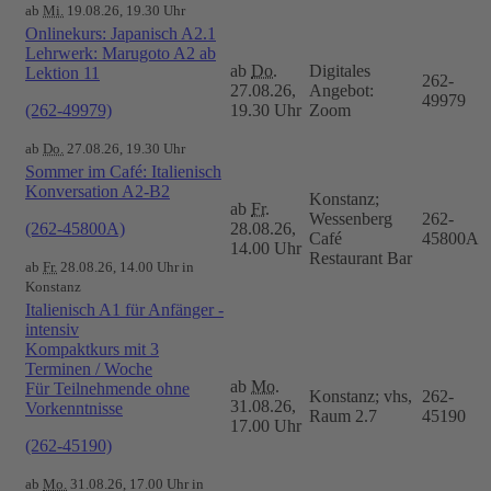
ab
Mi.
19.08.26, 19.30 Uhr
Onlinekurs: Japanisch A2.1
Lehrwerk: Marugoto A2 ab
ab
Do.
Digitales
Lektion 11
262-
27.08.26,
Angebot:
49979
(262-49979)
19.30 Uhr
Zoom
ab
Do.
27.08.26, 19.30 Uhr
Sommer im Café: Italienisch
Konversation A2-B2
Konstanz;
ab
Fr.
Wessenberg
262-
(262-45800A)
28.08.26,
Café
45800A
14.00 Uhr
Restaurant Bar
ab
Fr.
28.08.26, 14.00 Uhr in
Konstanz
Italienisch A1 für Anfänger -
intensiv
Kompaktkurs mit 3
Terminen / Woche
ab
Mo.
Für Teilnehmende ohne
Konstanz; vhs,
262-
31.08.26,
Vorkenntnisse
Raum 2.7
45190
17.00 Uhr
(262-45190)
ab
Mo.
31.08.26, 17.00 Uhr in