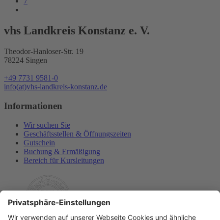
7
vhs Landkreis Konstanz e. V.
Theodor-Hanloser-Str. 19
78224 Singen
+49 7731 9581-0
info(at)vhs-landkreis-konstanz.de
Informationen
Wir suchen Sie
Geschäftsstellen & Öffnungszeiten
Gutschein
Buchung & Ermäßigung
Bereich für Kursleitungen