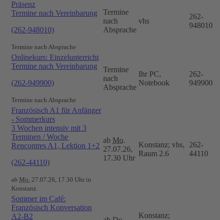
Präsenz
Termine
Termine nach Vereinbarung
262-
nach
vhs
948010
(262-948010)
Absprache
Termine nach Absprache
Onlinekurs: Einzelunterricht
Termine nach Vereinbarung
Termine
Ihr PC,
262-
nach
(262-949900)
Notebook
949900
Absprache
Termine nach Absprache
Französisch A1 für Anfänger
- Sommerkurs
3 Wochen intensiv mit 3
Terminen / Woche
ab
Mo.
Konstanz; vhs,
262-
Rencontres A1, Lektion 1+2
27.07.26,
Raum 2.6
44110
17.30 Uhr
(262-44110)
ab
Mo.
27.07.26, 17.30 Uhr in
Konstanz
Sommer im Café:
Französisch Konversation
Konstanz;
A2-B2
ab
Do.