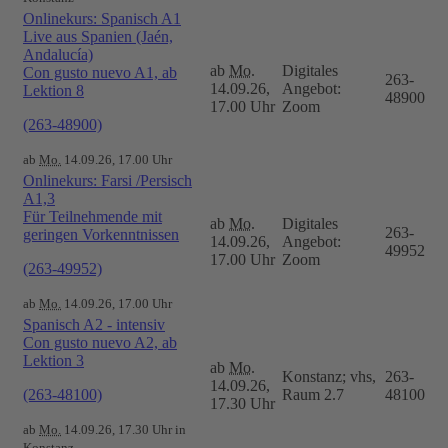
Onlinekurs: Spanisch A1
Live aus Spanien (Jaén,
Andalucía)
ab
Mo.
Digitales
Con gusto nuevo A1, ab
263-
14.09.26,
Angebot:
Lektion 8
48900
17.00 Uhr
Zoom
(263-48900)
ab
Mo.
14.09.26, 17.00 Uhr
Onlinekurs: Farsi /Persisch
A1,3
Für Teilnehmende mit
ab
Mo.
Digitales
263-
geringen Vorkenntnissen
14.09.26,
Angebot:
49952
17.00 Uhr
Zoom
(263-49952)
ab
Mo.
14.09.26, 17.00 Uhr
Spanisch A2 - intensiv
Con gusto nuevo A2, ab
Lektion 3
ab
Mo.
Konstanz; vhs,
263-
14.09.26,
(263-48100)
Raum 2.7
48100
17.30 Uhr
ab
Mo.
14.09.26, 17.30 Uhr in
Konstanz