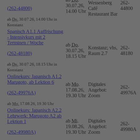
Wessenberg
262-
30.07.26,
(262-44800)
Café
44800
14.00 Uhr
Restaurant Bar
ab
Do.
30.07.26, 14.00 Uhr in
Konstanz
Spanisch A1.1 Auffrischung
- Intensivkurs mit 2
Terminen / Woche
ab
Do.
Konstanz; vhs,
262-
30.07.26,
(262-48180)
Raum 2.7
48180
18.15 Uhr
ab
Do.
30.07.26, 18.15 Uhr in
Konstanz
Onlinekurs: Japanisch A1.2
Marugoto, ab Lektion 6
ab
Mo.
Digitales
262-
17.08.26,
Angebot:
(262-49976A)
49976A
19.30 Uhr
Zoom
ab
Mo.
17.08.26, 19.30 Uhr
Onlinekurs: Japanisch A2.2
Lehrwerk: Marugoto A2 ab
ab
Mi.
Digitales
Lektion 1
262-
19.08.26,
Angebot:
49980A
(262-49980A)
19.30 Uhr
Zoom