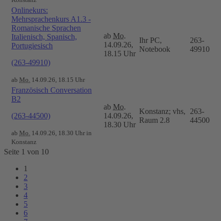
Onlinekurs:
Mehrsprachenkurs A1.3 -
Romanische Sprachen
ab
Mo.
Italienisch, Spanisch,
Ihr PC,
263-
14.09.26,
Portugiesisch
Notebook
49910
18.15 Uhr
(263-49910)
ab
Mo.
14.09.26, 18.15 Uhr
Französisch Conversation
B2
ab
Mo.
Konstanz; vhs,
263-
(263-44500)
14.09.26,
Raum 2.8
44500
18.30 Uhr
ab
Mo.
14.09.26, 18.30 Uhr in
Konstanz
Seite 1 von 10
1
2
3
4
5
6