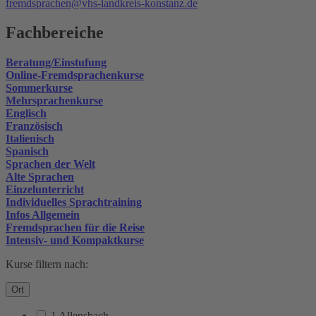
fremdsprachen@vhs-landkreis-konstanz.de
Fachbereiche
Beratung/Einstufung
Online-Fremdsprachenkurse
Sommerkurse
Mehrsprachenkurse
Englisch
Französisch
Italienisch
Spanisch
Sprachen der Welt
Alte Sprachen
Einzelunterricht
Individuelles Sprachtraining
Infos Allgemein
Fremdsprachen für die Reise
Intensiv- und Kompaktkurse
Kurse filtern nach:
Ort
1 Allensbach