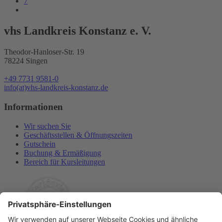
7
vhs Landkreis Konstanz e. V.
Theodor-Hanloser-Str. 19
78224 Singen
+49 7731 9581-0
info(at)vhs-landkreis-konstanz.de
Informationen
Wir suchen Sie
Geschäftsstellen & Öffnungszeiten
Gutschein
Buchung & Ermäßigung
Bereich für Kursleitungen