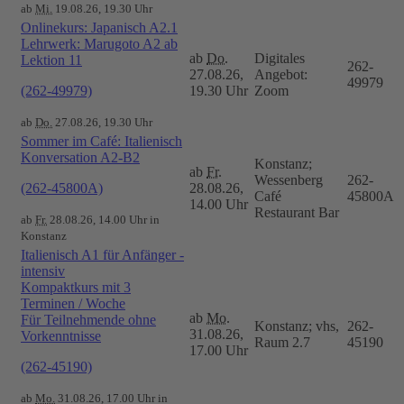
ab
Mi.
19.08.26, 19.30 Uhr
Onlinekurs: Japanisch A2.1
Lehrwerk: Marugoto A2 ab
ab
Do.
Digitales
Lektion 11
262-
27.08.26,
Angebot:
49979
(262-49979)
19.30 Uhr
Zoom
ab
Do.
27.08.26, 19.30 Uhr
Sommer im Café: Italienisch
Konversation A2-B2
Konstanz;
ab
Fr.
Wessenberg
262-
(262-45800A)
28.08.26,
Café
45800A
14.00 Uhr
Restaurant Bar
ab
Fr.
28.08.26, 14.00 Uhr in
Konstanz
Italienisch A1 für Anfänger -
intensiv
Kompaktkurs mit 3
Terminen / Woche
ab
Mo.
Für Teilnehmende ohne
Konstanz; vhs,
262-
31.08.26,
Vorkenntnisse
Raum 2.7
45190
17.00 Uhr
(262-45190)
ab
Mo.
31.08.26, 17.00 Uhr in