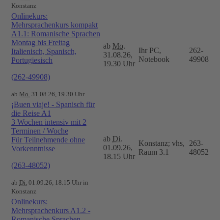
Konstanz
Onlinekurs:
Mehrsprachenkurs kompakt
A1.1: Romanische Sprachen
Montag bis Freitag
ab
Mo.
Ihr PC,
262-
Italienisch, Spanisch,
31.08.26,
Notebook
49908
Portugiesisch
19.30 Uhr
(262-49908)
ab
Mo.
31.08.26, 19.30 Uhr
¡Buen viaje! - Spanisch für
die Reise A1
3 Wochen intensiv mit 2
Terminen / Woche
ab
Di.
Für Teilnehmende ohne
Konstanz; vhs,
263-
01.09.26,
Vorkenntnisse
Raum 3.1
48052
18.15 Uhr
(263-48052)
ab
Di.
01.09.26, 18.15 Uhr in
Konstanz
Onlinekurs:
Mehrsprachenkurs A1.2 -
Romanische Sprachen