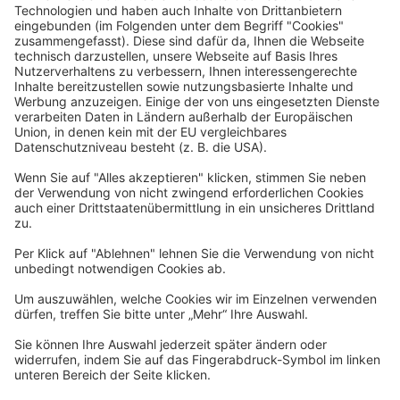
Rechtliches
Allgemeine Geschäftsbedingungen
Widerrufsbelehrung
Datenschutzerklärung
Barrierefreiheitserklärung
Impressum
Widerrufsformular
Newsletter
Per E-Mail informieren wir Sie über interessante Angebote.
Zum Newsletter anmelden
vhs Post
Unsere gedruckte
vhs Post
erscheint drei Mal im Jahr.
Zur vhs Post anmelden
Kontrast
Schriftgröße
A
A
A