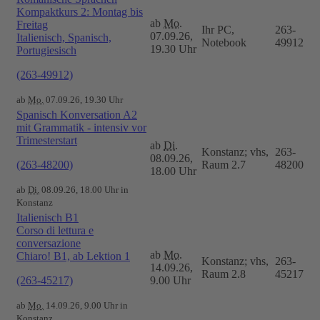
Kompaktkurs 2: Montag bis
ab
Mo.
Freitag
Ihr PC,
263-
07.09.26,
Italienisch, Spanisch,
Notebook
49912
19.30 Uhr
Portugiesisch
(263-49912)
ab
Mo.
07.09.26, 19.30 Uhr
Spanisch Konversation A2
mit Grammatik - intensiv vor
Trimesterstart
ab
Di.
Konstanz; vhs,
263-
08.09.26,
(263-48200)
Raum 2.7
48200
18.00 Uhr
ab
Di.
08.09.26, 18.00 Uhr in
Konstanz
Italienisch B1
Corso di lettura e
conversazione
ab
Mo.
Chiaro! B1, ab Lektion 1
Konstanz; vhs,
263-
14.09.26,
Raum 2.8
45217
(263-45217)
9.00 Uhr
ab
Mo.
14.09.26, 9.00 Uhr in
Konstanz