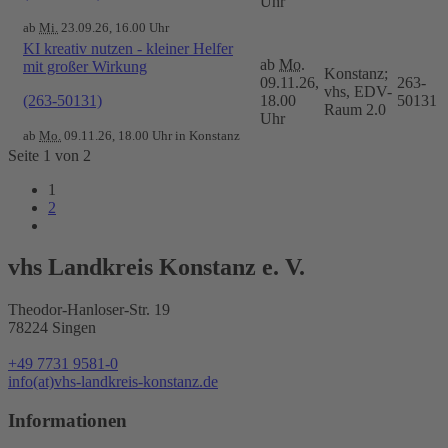
Uhr
ab
Mi.
23.09.26, 16.00 Uhr
KI kreativ nutzen - kleiner Helfer
ab
Mo.
mit großer Wirkung
Konstanz;
09.11.26,
263-
vhs, EDV-
(263-50131)
18.00
50131
Raum 2.0
Uhr
ab
Mo.
09.11.26, 18.00 Uhr in Konstanz
Seite 1 von 2
1
2
vhs Landkreis Konstanz e. V.
Theodor-Hanloser-Str. 19
78224 Singen
+49 7731 9581-0
info(at)vhs-landkreis-konstanz.de
Informationen