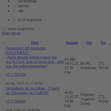
nachmittags
abends
alle
nicht begonnen
nicht ausgebucht
Filter leeren
–
Titel
Datum
Ort
Nr.
Onlinekurs: KI-Werkstatt
SOUVERÄN:
„Nach diesem Abend wissen Sie,
am
Mo.
was KI darf, was sie nicht darf – und
18.01.27,
Ihr PC,
271-
was Sie selbst entscheiden"
17.30
Notebook
58310
Uhr
(271-58310)
am
Mo.
18.01.27, 17.30 Uhr
Onlinekurs: KI im Alltag – Claude
ab
Fr.
als Alternative zu ChatGPT
Digitales
15.01.27,
271-
Angebot:
(271-50300)
19.00
50300
Zoom
Uhr
ab
Fr.
15.01.27, 19.00 Uhr