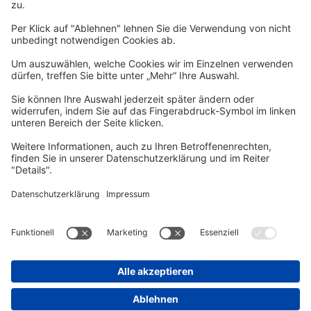
Per E-Mail informieren wir Sie über interessante Angebote.
Zum Newsletter anmelden
vhs Post
Unsere gedruckte
vhs Post
erscheint drei Mal im Jahr.
Zur vhs Post anmelden
Kontrast
Schriftgröße
A
A
A
Kurs-Merkliste
Die Merkliste ist nur für eingeloggte Benutzer*innen einsehbar.
Bitte melden Sie sich über den folgenden Button an:
Anmelden
Sie haben noch kein Konto?
Registrieren Sie sich jetzt