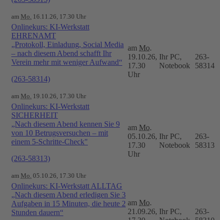
am
Mo.
16.11.26, 17.30 Uhr
Onlinekurs: KI-Werkstatt
EHRENAMT
„Protokoll, Einladung, Social Media
am
Mo.
– nach diesem Abend schafft Ihr
19.10.26,
Ihr PC,
263-
Verein mehr mit weniger Aufwand“
17.30
Notebook
58314
Uhr
(263-58314)
am
Mo.
19.10.26, 17.30 Uhr
Onlinekurs: KI-Werkstatt
SICHERHEIT
„Nach diesem Abend kennen Sie 9
am
Mo.
von 10 Betrugsversuchen – mit
05.10.26,
Ihr PC,
263-
einem 5-Schritte-Check"
17.30
Notebook
58313
Uhr
(263-58313)
am
Mo.
05.10.26, 17.30 Uhr
Onlinekurs: KI-Werkstatt ALLTAG
„Nach diesem Abend erledigen Sie 3
am
Mo.
Aufgaben in 15 Minuten, die heute 2
21.09.26,
Ihr PC,
263-
Stunden dauern“