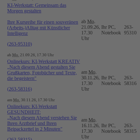
KI-Werkstatt: Gemeinsam das
Morgen gestalten
ab
Mo.
Ihre Kursreihe für einen souveränen
21.09.26,
Ihr PC,
263-
(Arbeits-)Alltag mit Künstlicher
17.30
Notebook
95310
Intelligenz
Uhr
(263-95310)
ab
Mo.
21.09.26, 17.30 Uhr
Onlinekurs: KI-Werkstatt KREATIV
„Nach diesem Abend gestalten Sie
am
Mo.
Grußkarten, Fotobücher und Texte,
30.11.26,
Ihr PC,
263-
die begeistern"
17.30
Notebook
58316
(263-58316)
Uhr
am
Mo.
30.11.26, 17.30 Uhr
Onlinekurs: KI-Werkstatt
GESUNDHEIT:
„Nach diesem Abend verstehen Sie
am
Mo.
Ihren Arztbrief und Ihren
16.11.26,
Ihr PC,
263-
Beipackzettel in 2 Minuten"
17.30
Notebook
58315
Uhr
(263-58315)