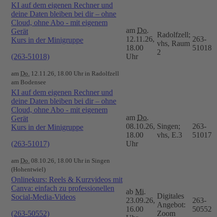
KI auf dem eigenen Rechner und
deine Daten bleiben bei dir – ohne
Cloud, ohne Abo - mit eigenem
am
Do.
Gerät
Radolfzell;
12.11.26,
263-
Kurs in der Minigruppe
vhs, Raum
18.00
51018
2
(263-51018)
Uhr
am
Do.
12.11.26, 18.00 Uhr in Radolfzell
am Bodensee
KI auf dem eigenen Rechner und
deine Daten bleiben bei dir – ohne
Cloud, ohne Abo - mit eigenem
am
Do.
Gerät
08.10.26,
Singen;
263-
Kurs in der Minigruppe
18.00
vhs, E.3
51017
(263-51017)
Uhr
am
Do.
08.10.26, 18.00 Uhr in Singen
(Hohentwiel)
Onlinekurs: Reels & Kurzvideos mit
Canva: einfach zu professionellen
ab
Mi.
Digitales
Social-Media-Videos
23.09.26,
263-
Angebot:
16.00
50552
(263-50552)
Zoom