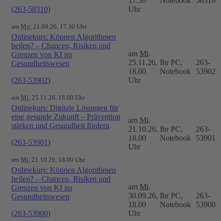
17.30
Notebook
58310
(263-58310)
Uhr
am
Mo.
21.09.26, 17.30 Uhr
Onlinekurs: Können Algorithmen
heilen? – Chancen, Risiken und
am
Mi.
Grenzen von KI im
25.11.26,
Ihr PC,
263-
Gesundheitswesen
18.00
Notebook
53902
(263-53902)
Uhr
am
Mi.
25.11.26, 18.00 Uhr
Onlinekurs: Digitale Lösungen für
eine gesunde Zukunft – Prävention
am
Mi.
stärken und Gesundheit fördern
21.10.26,
Ihr PC,
263-
18.00
Notebook
53901
(263-53901)
Uhr
am
Mi.
21.10.26, 18.00 Uhr
Onlinekurs: Können Algorithmen
heilen? – Chancen, Risiken und
am
Mi.
Grenzen von KI im
30.09.26,
Ihr PC,
263-
Gesundheitswesen
18.00
Notebook
53900
(263-53900)
Uhr