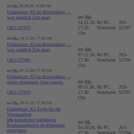
am
Mi.
30.09.26, 18.00 Uhr
Onlinekurs: KI im Berufsalltag —
am
Mo.
was wirklich Zeit spart
14.12.26,
Ihr PC,
263-
(263-53707)
17.30
Notebook
53707
Uhr
am
Mo.
14.12.26, 17.30 Uhr
Onlinekurs: KI im Berufsalltag —
am
Mo.
was wirklich Zeit spart
07.12.26,
Ihr PC,
263-
(263-53706)
17.30
Notebook
53706
Uhr
am
Mo.
07.12.26, 17.30 Uhr
Onlinekurs: KI im Berufsalltag —
am
Mo.
sicher einsteigen, klug nutzen.
09.11.26,
Ihr PC,
263-
(263-53705)
17.30
Notebook
53705
Uhr
am
Mo.
09.11.26, 17.30 Uhr
Onlinekurs: KI-Tools für die
Vereinsarbeit
Mit künstlicher Intelligenz
am
Mi.
Routineaufgaben im Ehrenamt
14.10.26,
Ihr PC,
263-
erleichtern
17.30
Notebook
53704