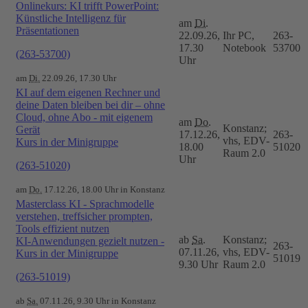
Onlinekurs: KI trifft PowerPoint:
Künstliche Intelligenz für
am
Di.
Präsentationen
22.09.26,
Ihr PC,
263-
17.30
Notebook
53700
(263-53700)
Uhr
am
Di.
22.09.26, 17.30 Uhr
KI auf dem eigenen Rechner und
deine Daten bleiben bei dir – ohne
Cloud, ohne Abo - mit eigenem
am
Do.
Konstanz;
Gerät
17.12.26,
263-
vhs, EDV-
Kurs in der Minigruppe
18.00
51020
Raum 2.0
Uhr
(263-51020)
am
Do.
17.12.26, 18.00 Uhr in Konstanz
Masterclass KI - Sprachmodelle
verstehen, treffsicher prompten,
Tools effizient nutzen
ab
Sa.
Konstanz;
KI-Anwendungen gezielt nutzen -
263-
07.11.26,
vhs, EDV-
Kurs in der Minigruppe
51019
9.30 Uhr
Raum 2.0
(263-51019)
ab
Sa.
07.11.26, 9.30 Uhr in Konstanz