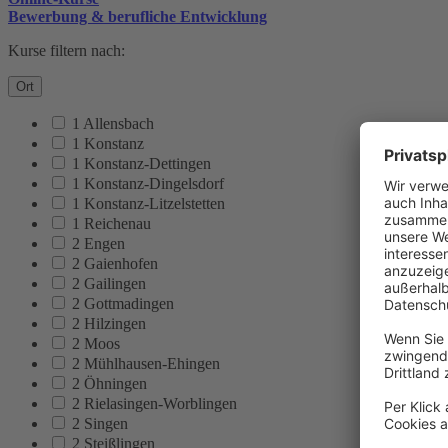
Bewerbung & berufliche Entwicklung
Kurse filtern nach:
Ort
1 Allensbach
1 Konstanz
1 Konstanz-Dettingen
1 Konstanz-Dingelsdorf
1 Konstanz-Litzelstetten
1 Reichenau
2 Engen
2 Gaienhofen
2 Gailingen
2 Gottmadingen
2 Hilzingen
2 Moos
2 Mühlhausen-Ehingen
2 Öhningen
2 Rielasingen-Worblingen
2 Singen
2 Steißlingen