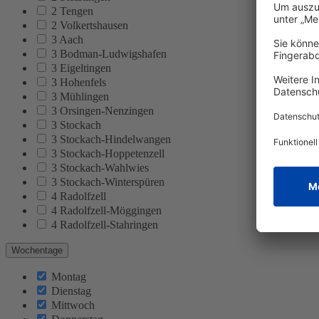
2 Tengen
2 Volkertshausen
3 Aach
3 Bodman-Ludwigshafen
3 Eigeltingen
3 Hohenfels
3 Mühlingen
3 Orsingen-Nenzingen
3 Stockach
3 Stockach-Hindelwangen
3 Stockach-Hoppetenzell
3 Stockach-Wahlwies
3 Stockach-Winterspüren
4 Radolfzell
4 Radolfzell-Möggingen
4 Radolfzell-Stahringen
Wochentage
Montag
Dienstag
Mittwoch