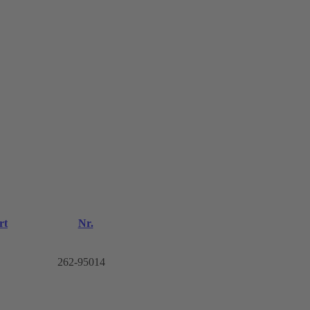
rt
Nr.
262-95014