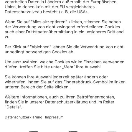
Barrierefreiheitserklärung
Impressum
Widerrufsformular
Newsletter
Per E-Mail informieren wir Sie über interessante Angebote.
Zum Newsletter anmelden
vhs Post
Unsere gedruckte
vhs Post
erscheint drei Mal im Jahr.
Zur vhs Post anmelden
Kontrast
Schriftgröße
A
A
A
Kurs-Merkliste
Die Merkliste ist nur für eingeloggte Benutzer*innen einsehbar.