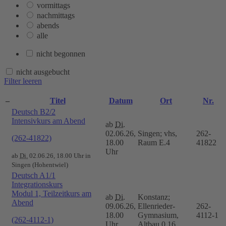
vormittags
nachmittags
abends
alle
nicht begonnen
nicht ausgebucht
Filter leeren
–
Titel
Datum
Ort
Nr.
Deutsch B2/2
Intensivkurs am Abend
ab
Di.
02.06.26,
Singen; vhs,
262-
(262-41822)
18.00
Raum E.4
41822
Uhr
ab
Di.
02.06.26, 18.00 Uhr in
Singen (Hohentwiel)
Deutsch A1/1
Integrationskurs
Modul 1, Teilzeitkurs am
ab
Di.
Konstanz;
Abend
09.06.26,
Ellenrieder-
262-
18.00
Gymnasium,
4112-1
(262-4112-1)
Uhr
Altbau 0.16