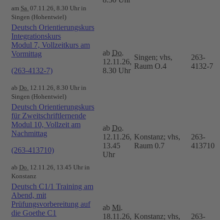
am
Sa.
07.11.26, 8.30 Uhr in
Singen (Hohentwiel)
Deutsch Orientierungskurs
Integrationskurs
Modul 7, Vollzeitkurs am
ab
Do.
Vormittag
Singen; vhs,
263-
12.11.26,
Raum O.4
4132-7
(263-4132-7)
8.30 Uhr
ab
Do.
12.11.26, 8.30 Uhr in
Singen (Hohentwiel)
Deutsch Orientierungskurs
für Zweitschriftlernende
Modul 10, Vollzeit am
ab
Do.
Nachmittag
12.11.26,
Konstanz; vhs,
263-
13.45
Raum 0.7
413710
(263-413710)
Uhr
ab
Do.
12.11.26, 13.45 Uhr in
Konstanz
Deutsch C1/1 Training am
Abend, mit
Prüfungsvorbereitung auf
ab
Mi.
die Goethe C1
18.11.26,
Konstanz; vhs,
263-