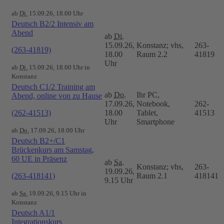
ab
Di.
15.09.26, 18.00 Uhr
Deutsch B2/2 Intensiv am
Abend
ab
Di.
15.09.26,
Konstanz; vhs,
263-
(263-41819)
18.00
Raum 2.2
41819
Uhr
ab
Di.
15.09.26, 18.00 Uhr in
Konstanz
Deutsch C1/2 Training am
ab
Do.
Ihr PC,
Abend, online von zu Hause
17.09.26,
Notebook,
262-
(262-41513)
18.00
Tablet,
41513
Uhr
Smartphone
ab
Do.
17.09.26, 18.00 Uhr
Deutsch B2+/C1
Brückenkurs am Samstag,
60 UE in Präsenz
ab
Sa.
Konstanz; vhs,
263-
19.09.26,
(263-418141)
Raum 2.1
418141
9.15 Uhr
ab
Sa.
19.09.26, 9.15 Uhr in
Konstanz
Deutsch A1/1
Integrationskurs