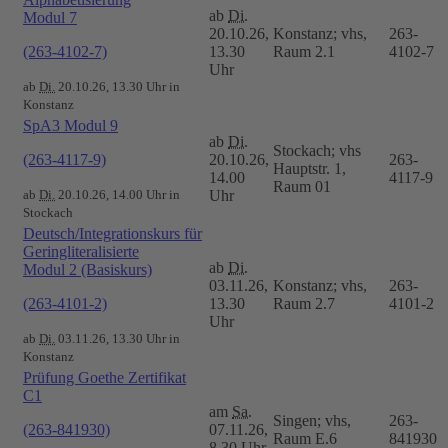
ab
Di.
Modul 7
20.10.26,
Konstanz; vhs,
263-
(263-4102-7)
13.30
Raum 2.1
4102-7
Uhr
ab
Di.
20.10.26, 13.30 Uhr in
Konstanz
SpA3 Modul 9
ab
Di.
Stockach; vhs
(263-4117-9)
20.10.26,
263-
Hauptstr. 1,
14.00
4117-9
Raum 01
ab
Di.
20.10.26, 14.00 Uhr in
Uhr
Stockach
Deutsch/Integrationskurs für
Geringliteralisierte
ab
Di.
Modul 2 (Basiskurs)
03.11.26,
Konstanz; vhs,
263-
(263-4101-2)
13.30
Raum 2.7
4101-2
Uhr
ab
Di.
03.11.26, 13.30 Uhr in
Konstanz
Prüfung Goethe Zertifikat
C1
am
Sa.
Singen; vhs,
263-
(263-841930)
07.11.26,
Raum E.6
841930
8.30 Uhr