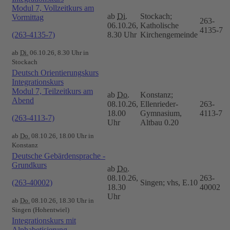
Modul 7, Vollzeitkurs am
ab
Di.
Stockach;
Vormittag
263-
06.10.26,
Katholische
4135-7
(263-4135-7)
8.30 Uhr
Kirchengemeinde
ab
Di.
06.10.26, 8.30 Uhr in
Stockach
Deutsch Orientierungskurs
Integrationskurs
Modul 7, Teilzeitkurs am
ab
Do.
Konstanz;
Abend
08.10.26,
Ellenrieder-
263-
18.00
Gymnasium,
4113-7
(263-4113-7)
Uhr
Altbau 0.20
ab
Do.
08.10.26, 18.00 Uhr in
Konstanz
Deutsche Gebärdensprache -
Grundkurs
ab
Do.
08.10.26,
263-
(263-40002)
Singen; vhs, E.10
18.30
40002
Uhr
ab
Do.
08.10.26, 18.30 Uhr in
Singen (Hohentwiel)
Integrationskurs mit
Alphabetisierung