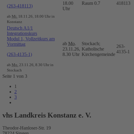
18.00
Raum 0.7
418113
(263-418113)
Uhr
ab
Mi.
18.11.26, 18.00 Uhr in
Konstanz
Deutsch A1/1
Integrationskurs
Modul 1, Vollzeitkurs am
ab
Mo.
Stockach;
Vormittag
263-
23.11.26,
Katholische
4135-1
(263-4135-1)
8.30 Uhr
Kirchengemeinde
ab
Mo.
23.11.26, 8.30 Uhr in
Stockach
Seite 1 von 3
1
2
3
vhs Landkreis Konstanz e. V.
Theodor-Hanloser-Str. 19
78224 Singen