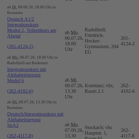
ab
Di.
09.06.26, 18.00 Uhr in
Konstanz
Deutsch A1/2
Integrationskurs
Radolfzell;
Modul 2, Teilzeitkurs am
ab
Mo.
Friedrich-
Abend
06.07.26,
261-
Hecker-
18.00
4124-2
(261-4124-2)
Gymnasium, 204
Uhr
EG
ab
Mo.
06.07.26, 18.00 Uhr in
Radolfzell am Bodensee
Integrationskurs mit
Alphabetisierung
ab
Mi.
Modul 6
08.07.26,
Konstanz; vhs,
262-
(262-4102-6)
13.30
Raum 2.1
4102-6
Uhr
ab
Mi.
08.07.26, 13.30 Uhr in
Konstanz
Deutsch/Integrationskurs mit
Alphabetisierung
ab
Mo.
SpA2
Stockach; vhs
07.09.26,
262-
Hauptstr. 1,
(262-4117-8)
13.30
4117-8
Raum 01