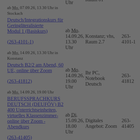
Uhr
ab
Mo.
07.09.26, 13.30 Uhr in
Stockach
Deutsch/Integrationskurs für
Geringliteralisierte
ab
Mo.
Modul 1 (Basiskurs)
14.09.26,
Konstanz; vhs,
263-
(263-4101-1)
13.30
Raum 2.7
4101-1
Uhr
ab
Mo.
14.09.26, 13.30 Uhr in
Konstanz
Deutsch B2/2 am Abend, 60
ab
Mo.
UE, online über Zoom
Ihr PC,
14.09.26,
263-
Notebook
(263-41812)
19.00
41812
Deutsch
Uhr
ab
Mo.
14.09.26, 19.00 Uhr
BERUFSSPRACHKURS
DEUTSCH (DEUFÖV) B2
400 Unterrichtseinheiten,
ab
Di.
virtuelles Klassenzimmer-
15.09.26,
Digitales
263-
online über Zoom -
18.00
Angebot: Zoom
41405
Abendkurs
Uhr
(263-41405)