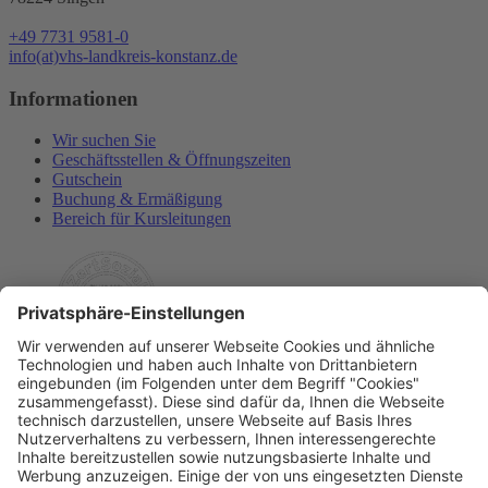
+49 7731 9581-0
info(at)vhs-landkreis-konstanz.de
Informationen
Wir suchen Sie
Geschäftsstellen & Öffnungszeiten
Gutschein
Buchung & Ermäßigung
Bereich für Kursleitungen
Rechtliches
Allgemeine Geschäftsbedingungen
Widerrufsbelehrung
Datenschutzerklärung