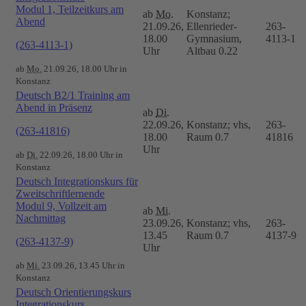
Modul 1, Teilzeitkurs am
ab
Mo.
Konstanz;
Abend
21.09.26,
Ellenrieder-
263-
18.00
Gymnasium,
4113-1
(263-4113-1)
Uhr
Altbau 0.22
ab
Mo.
21.09.26, 18.00 Uhr in
Konstanz
Deutsch B2/1 Training am
Abend in Präsenz
ab
Di.
22.09.26,
Konstanz; vhs,
263-
(263-41816)
18.00
Raum 0.7
41816
Uhr
ab
Di.
22.09.26, 18.00 Uhr in
Konstanz
Deutsch Integrationskurs für
Zweitschriftlernende
Modul 9, Vollzeit am
ab
Mi.
Nachmittag
23.09.26,
Konstanz; vhs,
263-
13.45
Raum 0.7
4137-9
(263-4137-9)
Uhr
ab
Mi.
23.09.26, 13.45 Uhr in
Konstanz
Deutsch Orientierungskurs
Integrationskurs