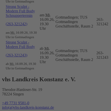
Uhr in Gottmadingen
Strong Sculpt -
Modern Full Body
am
Mi.
Schnuppertermin
Gottmadingen; TUS
16.09.26,
263-
Gottmadingen
(263-321242)
19.30
321242
Geschäftsstelle, Raum 2
Uhr
am
Mi.
16.09.26, 19.30
Uhr in Gottmadingen
Strong Sculpt -
Modern Full Body
ab
Mi.
Gottmadingen; TUS
16.09.26,
263-
(263-321243)
Gottmadingen
19.30
321243
Geschäftsstelle, Raum 2
Uhr
ab
Mi.
16.09.26, 19.30
Uhr in Gottmadingen
vhs Landkreis Konstanz e. V.
Theodor-Hanloser-Str. 19
78224 Singen
+49 7731 9581-0
info(at)vhs-landkreis-konstanz.de