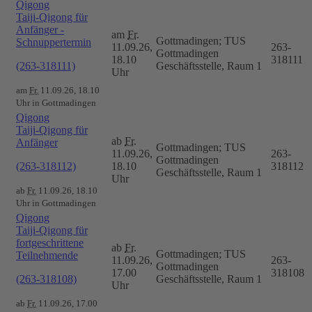
Qigong
Taiji-Qigong für
Anfänger -
am
Fr.
Gottmadingen; TUS
Schnuppertermin
11.09.26,
263-
Gottmadingen
18.10
318111
(263-318111)
Geschäftsstelle, Raum 1
Uhr
am
Fr.
11.09.26, 18.10
Uhr in Gottmadingen
Qigong
Taiji-Qigong für
ab
Fr.
Anfänger
Gottmadingen; TUS
11.09.26,
263-
Gottmadingen
(263-318112)
18.10
318112
Geschäftsstelle, Raum 1
Uhr
ab
Fr.
11.09.26, 18.10
Uhr in Gottmadingen
Qigong
Taiji-Qigong für
fortgeschrittene
ab
Fr.
Gottmadingen; TUS
Teilnehmende
11.09.26,
263-
Gottmadingen
17.00
318108
(263-318108)
Geschäftsstelle, Raum 1
Uhr
ab
Fr.
11.09.26, 17.00