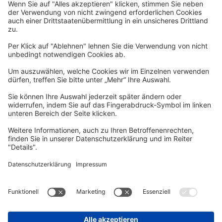
Newsletter
Per E-Mail informieren wir Sie über interessante Angebote.
Zum Newsletter anmelden
vhs Post
Unsere gedruckte
vhs Post
erscheint drei Mal im Jahr.
Zur vhs Post anmelden
Kontrast
Schriftgröße
A
A
A
Kurs-Merkliste
Die Merkliste ist nur für eingeloggte Benutzer*innen einsehbar.
Bitte melden Sie sich über den folgenden Button an:
Anmelden
Sie haben noch kein Konto?