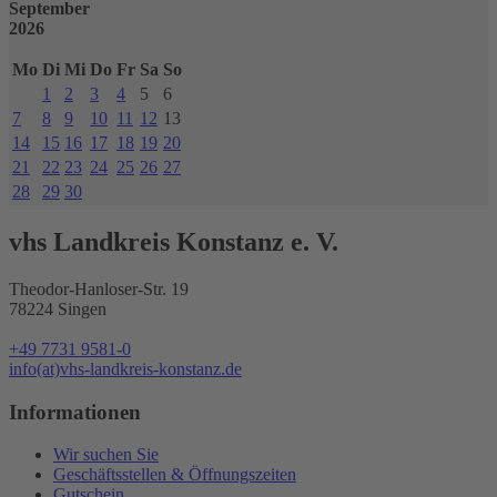
September
2026
Mo
Di
Mi
Do
Fr
Sa
So
1
2
3
4
5
6
7
8
9
10
11
12
13
14
15
16
17
18
19
20
21
22
23
24
25
26
27
28
29
30
vhs Landkreis Konstanz e. V.
Theodor-Hanloser-Str. 19
78224 Singen
+49 7731 9581-0
info(at)vhs-landkreis-konstanz.de
Informationen
Wir suchen Sie
Geschäftsstellen & Öffnungszeiten
Gutschein